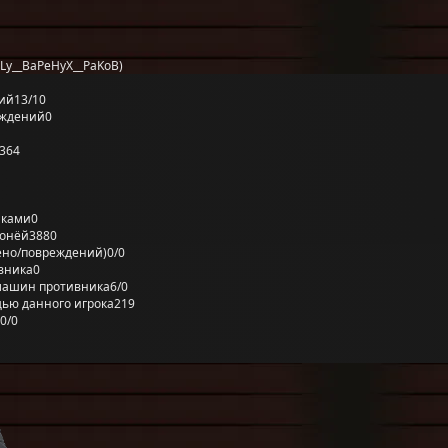
Ly__BaPeHyX__PaKoB)
ий
13/10
еждений
0
364
лками
0
ронёй
3880
ено/повреждений)
0/0
вника
0
машин противника
6/0
ью данного игрока
219
0/0