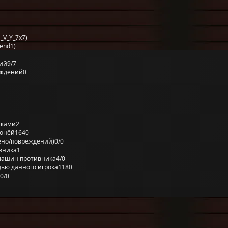
_V_Y_7x7)
end1)
ий
9/7
еждений
0
лками
2
ронёй
1640
ено/повреждений)
0/0
вника
1
машин противника
4/0
ью данного игрока
1180
0/0