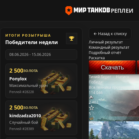
РЕПЛЕИ
← Назад к списку
ИТОГИ РОЗЫГРЫША
Победители недели
Личный результат
Командный результат
Подробный отчёт
08.06.2026 - 15.06.2026
Раскатка
Скачать
2 500
ЗОЛОТА
Тихий берег
-
Натиск
Ponylox
Победа!
Максимальный урон
Вся техника противника у
Реплей #28228
114 046
2 402
2 500
ЗОЛОТА
5
kindzadza2010
Случайный бой
Реплей #28389