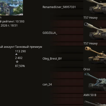
RenamedUser_58957331
n
T57 Heavy
й рейтинг:
10 593
2026 г. 18:51
G0DZILLA_
T57 Heavy
ый аккаунт
Танковый премиум
113 290
2 402
Oleg_Brest_BY
87,50%
Orso
can_24
AMX 50 B