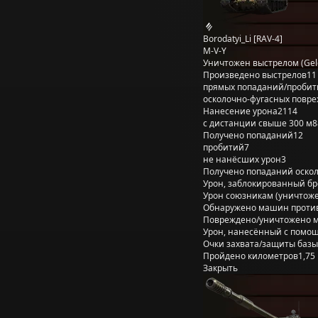
Borodatyi_Li [RAV-4]
M-V-Y
Уничтожен выстрелом (Gel
Произведено выстрелов
11
прямых попаданий/пробит
осколочно-фугасных повр
Нанесение урона
2114
с дистанции свыше 300 м
8
Получено попаданий
12
пробитий
7
не нанёсших урон
3
Получено попаданий оско
Урон, заблокированный б
Урон союзникам (уничтож
Обнаружено машин проти
Повреждено/уничтожено 
Урон, нанесённый с помощ
Очки захвата/защиты базы
Пройдено километров
1,75
Закрыть