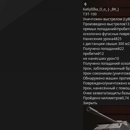
6a6yIIIka_O_o_ [-_BK_]
ТЭТ-100
Уничтожен выстрелом (LyB
Произведено выстрелов
13
прямых попаданий/пробит
осколочно-фугасных повр
Нанесение урона
4825
с дистанции свыше 300 м
2
Получено попаданий
22
пробитий
12
не нанёсших урон
10
Получено попаданий оско
Урон, заблокированный б
Урон союзникам (уничтож
Обнаружено машин проти
Повреждено/уничтожено 
Урон, нанесённый с помощ
Очки захвата/защиты базы
Пройдено километров
0,74
Закрыть