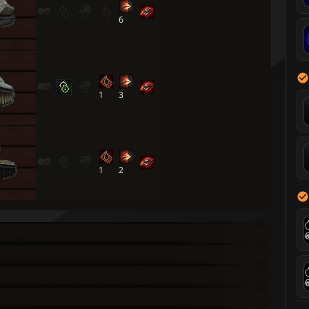
6
1
3
1
2