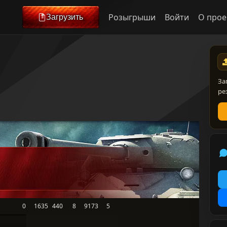
Розыгрыши
Войти
О прое
Загрузить
За
ре
0
1635
440
8
9173
5