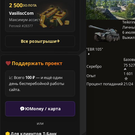
2 500
ЗОЛОТА
VasiliscCom
Максимум ассиста
Teikirin
Реплей #28377
Личны
6 июля 
Выжил
Все розыгрыши
"EBR 105"
Базов
Поддержать проект
75 527
Серебро
1 601
Опыт
📈 Всего
100 ₽
— и ещё один
день бесперебойной работы
Процент попаданий
21/24
сайта.
ЮMoney / карта
или
Для клиентов Т-Банк