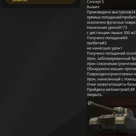
Concept 5
Выжил
Произведено выстрелов
24
прямых попаданий/пробит
осколочно-фугасных повр
Нанесение урона
9173
с дистанции свыше 300 м
2
Получено попаданий
4
пробитий
3
не нанёсших урон
1
Получено попаданий оско
Урон, заблокированный б
Урон союзникам (уничтож
Обнаружено машин проти
Повреждено/уничтожено 
Урон, нанесённый с помощ
Очки захвата/защиты базы
Пройдено километров
5,88
Закрыть