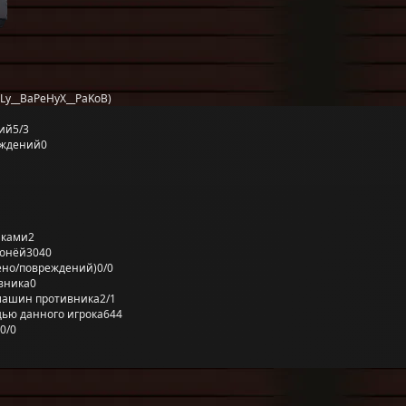
Ly__BaPeHyX__PaKoB)
ий
5/3
еждений
0
лками
2
ронёй
3040
ено/повреждений)
0/0
вника
0
машин противника
2/1
ью данного игрока
644
0/0