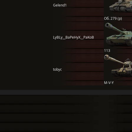
Gelend1
Об. 279 (р)
LyBLy__BaPeHyX__PaKoB
113
tobyc
M-V-Y