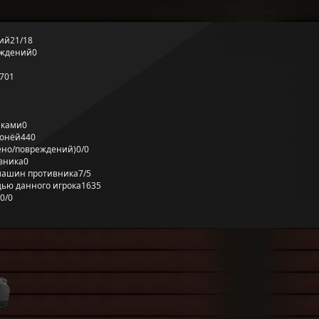
ий
21/18
еждений
0
701
лками
0
ронёй
440
ено/повреждений)
0/0
вника
0
машин противника
7/5
ью данного игрока
1635
0/0