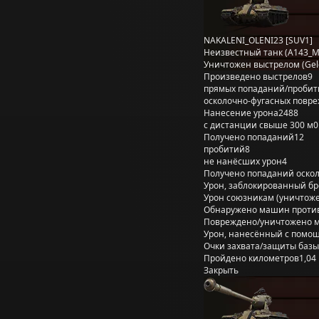
NAKALENI_OLENI23 [SUV1]
Неизвестный танк (A143_M
Уничтожен выстрелом (Gel
Произведено выстрелов
9
прямых попаданий/пробит
осколочно-фугасных повр
Нанесение урона
2488
с дистанции свыше 300 м
0
Получено попаданий
12
пробитий
8
не нанёсших урон
4
Получено попаданий оско
Урон, заблокированный б
Урон союзникам (уничтож
Обнаружено машин проти
Повреждено/уничтожено 
Урон, нанесённый с помощ
Очки захвата/защиты базы
Пройдено километров
1,04
Закрыть