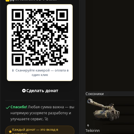
📱 Сканируйте камерой — оплата в
один клик
Сделать донат
Союзники
Спасибо!
Любая сумма важна — вы
напрямую ускоряете разработку и
улучшаете сервис. 🚀
Каждый донат — это вклад в
Teikirinn
развитие