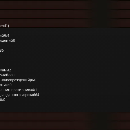
end1)
ий
9/4
еждений
0
86
лками
2
ронёй
880
ено/повреждений)
0/0
вника
0
машин противника
4/1
ью данного игрока
664
0/0