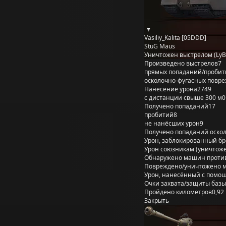
Vasiliy_Kalita [05DDD]
StuG Maus
Уничтожен выстрелом (LyB
Произведено выстрелов
7
прямых попаданий/пробит
осколочно-фугасных повр
Нанесение урона
2749
с дистанции свыше 300 м
0
Получено попаданий
17
пробитий
8
не нанёсших урон
9
Получено попаданий оско
Урон, заблокированный б
Урон союзникам (уничтож
Обнаружено машин проти
Повреждено/уничтожено 
Урон, нанесённый с помощ
Очки захвата/защиты базы
Пройдено километров
0,92
Закрыть