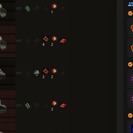
1
4
2
2
2
2