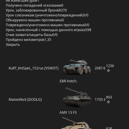
не нанёсших урон
1
Получено попаданий осколками
0
Урон, заблокированный бронёй
370
Урон союзникам (уничтожено/повреждений)
0/0
Обнаружено машин противника
0
Повреждено/уничтожено машин противника
0/0
Урон, нанесённый с помощью данного игрока
598
Очки захвата/защиты базы
0/0
Пройдено километров
1,35
Закрыть
1236
KuRT_KniSpeL_152rus [VSWOT]
2087
6
EBR Hotch.
903
MatveiNick [DOOLG]
1735
3
AMX 13 F3
628