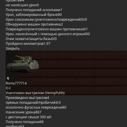
пробитий
4
не нанёсших урон
0
Получено попаданий осколками
1
Урон, заблокированный бронёй
0
Урон союзникам (уничтожено/повреждений)
0/0
Обнаружено машин противника
2
Повреждено/уничтожено машин противника
4/1
Урон, нанесённый с помощью данного игрока
490
Очки захвата/защиты базы
0/0
Пройдено километров
1,97
Закрыть
Roma777714
O-I
Уничтожен выстрелом (VennyPuhh)
Произведено выстрелов
4
прямых попаданий/пробитий
4/3
осколочно-фугасных повреждений
0
Нанесение урона
867
с дистанции свыше 300 м
0
Получено попаданий
8
пробитий
3