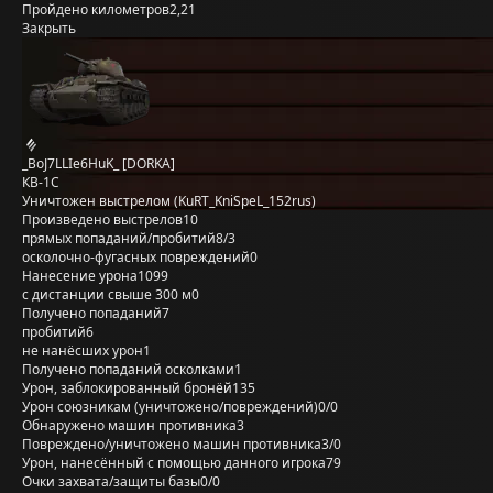
Пройдено километров
2,21
Закрыть
_BoJ7LLIe6HuK_ [DORKA]
КВ-1С
Уничтожен выстрелом (KuRT_KniSpeL_152rus)
Произведено выстрелов
10
прямых попаданий/пробитий
8/3
осколочно-фугасных повреждений
0
Нанесение урона
1099
с дистанции свыше 300 м
0
Получено попаданий
7
пробитий
6
не нанёсших урон
1
Получено попаданий осколками
1
Урон, заблокированный бронёй
135
Урон союзникам (уничтожено/повреждений)
0/0
Обнаружено машин противника
3
Повреждено/уничтожено машин противника
3/0
Урон, нанесённый с помощью данного игрока
79
Очки захвата/защиты базы
0/0