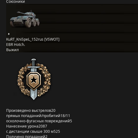
Союзники
KuRT_KniSpeL_152rus [VSWOT]
EBR Hotch.
Выжил
Произведено выстрелов
20
прямых попаданий/пробитий
18/11
осколочно-фугасных повреждений
5
Нанесение урона
2087
с дистанции свыше 300 м
525
Получено попаданий
2