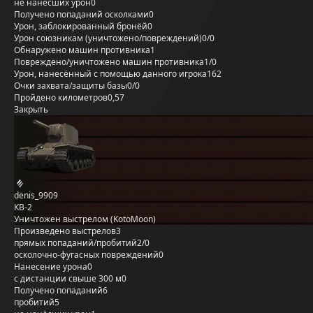
не нанёсших урон
0
Получено попаданий осколками
0
Урон, заблокированный бронёй
0
Урон союзникам (уничтожено/повреждений)
0/0
Обнаружено машин противника
1
Повреждено/уничтожено машин противника
1/0
Урон, нанесённый с помощью данного игрока
162
Очки захвата/защиты базы
0/0
Пройдено километров
0,57
Закрыть
denis_9909
КВ-2
Уничтожен выстрелом (KotoMoon)
Произведено выстрелов
3
прямых попаданий/пробитий
2/0
осколочно-фугасных повреждений
0
Нанесение урона
0
с дистанции свыше 300 м
0
Получено попаданий
6
пробитий
5