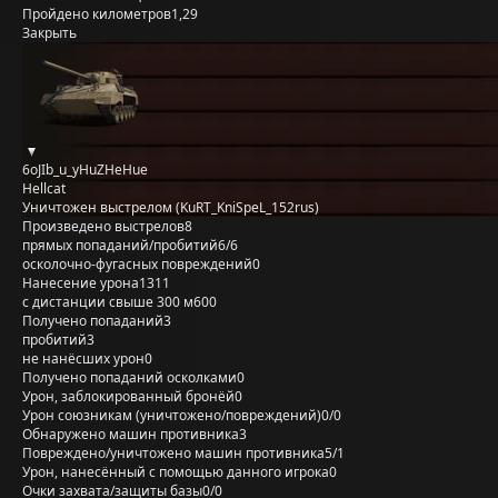
Пройдено километров
1,29
Закрыть
6oJIb_u_yHuZHeHue
Hellcat
Уничтожен выстрелом (KuRT_KniSpeL_152rus)
Произведено выстрелов
8
прямых попаданий/пробитий
6/6
осколочно-фугасных повреждений
0
Нанесение урона
1311
с дистанции свыше 300 м
600
Получено попаданий
3
пробитий
3
не нанёсших урон
0
Получено попаданий осколками
0
Урон, заблокированный бронёй
0
Урон союзникам (уничтожено/повреждений)
0/0
Обнаружено машин противника
3
Повреждено/уничтожено машин противника
5/1
Урон, нанесённый с помощью данного игрока
0
Очки захвата/защиты базы
0/0