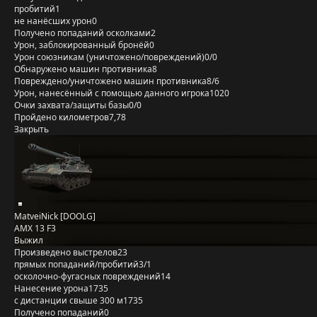
пробитий
1
не нанёсших урон
0
Получено попаданий осколками
2
Урон, заблокированный бронёй
0
Урон союзникам (уничтожено/повреждений)
0/0
Обнаружено машин противника
8
Повреждено/уничтожено машин противника
8/6
Урон, нанесённый с помощью данного игрока
1020
Очки захвата/защиты базы
0/0
Пройдено километров
7,78
Закрыть
MatveiNick [DOOLG]
AMX 13 F3
Выжил
Произведено выстрелов
23
прямых попаданий/пробитий
3/1
осколочно-фугасных повреждений
14
Нанесение урона
1735
с дистанции свыше 300 м
1735
Получено попаданий
0