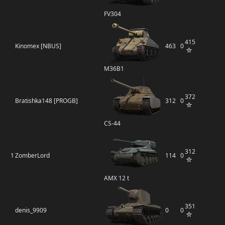
FV304
415
Kinomex [NBUS]
463
0
M36B1
372
Bratishka148 [PROGB]
312
0
CS-44
312
1
ZomberLord
114
0
AMX 12 t
351
denis_9909
0
0