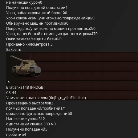
не нанёсших урон
0
Получено попаданий осколками
1
Урон, заблокированный бронёй
0
Урон союзникам (уничтожено/повреждений)
0/0
Обнаружено машин противника
0
Повреждено/уничтожено машин противника
2/0
Урон, нанесённый с помощью данного игрока
470
Очки захвата/защиты базы
0/0
Пройдено километров
1,3
Закрыть
Bratishka148 [PROGB]
CS-44
Уничтожен выстрелом (6oJIb_u_yHuZHeHue)
Произведено выстрелов
2
прямых попаданий/пробитий
1/1
осколочно-фугасных повреждений
0
Нанесение урона
312
с дистанции свыше 300 м
0
Получено попаданий
5
пробитий
4