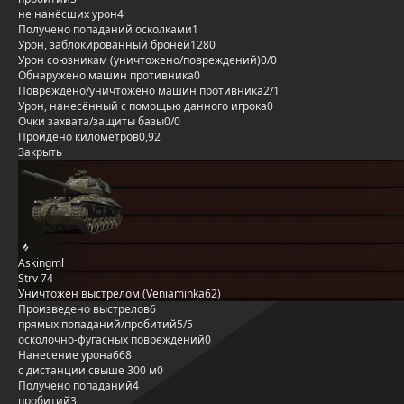
не нанёсших урон
4
Получено попаданий осколками
1
Урон, заблокированный бронёй
1280
Урон союзникам (уничтожено/повреждений)
0/0
Обнаружено машин противника
0
Повреждено/уничтожено машин противника
2/1
Урон, нанесённый с помощью данного игрока
0
Очки захвата/защиты базы
0/0
Пройдено километров
0,92
Закрыть
Askingml
Strv 74
Уничтожен выстрелом (Veniaminka62)
Произведено выстрелов
6
прямых попаданий/пробитий
5/5
осколочно-фугасных повреждений
0
Нанесение урона
668
с дистанции свыше 300 м
0
Получено попаданий
4
пробитий
3