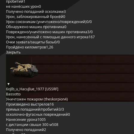
пробитий
1
не нанёсших урон
0
Получено попаданий осколками
3
Урон, заблокированный бронёй
0
Урон союзникам (уничтожено/повреждений)
0/0
Обнаружено машин противника
0
Повреждено/уничтожено машин противника
3/0
Урон, нанесённый с помощью данного игрока
167
Очки захвата/защиты базы
0/0
Пройдено километров
1,26
Закрыть
6oJIb_u_HacuJIue_1977 [USSRF]
Bassotto
Уничтожен пожаром (theskorpion4)
Произведено выстрелов
16
прямых попаданий/пробитий
3/3
осколочно-фугасных повреждений
0
Нанесение урона
1005
с дистанции свыше 300 м
508
Получено попаданий
2