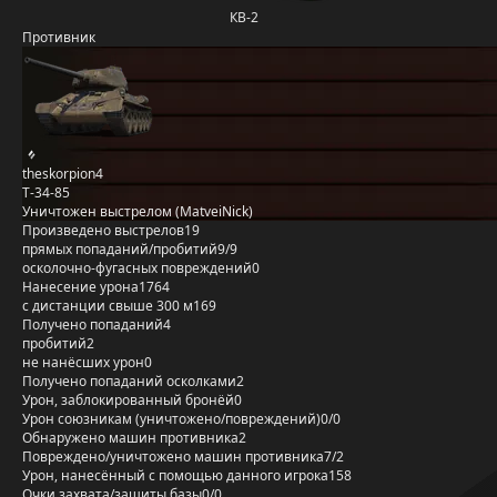
КВ-2
Противник
theskorpion4
Т-34-85
Уничтожен выстрелом (MatveiNick)
Произведено выстрелов
19
прямых попаданий/пробитий
9/9
осколочно-фугасных повреждений
0
Нанесение урона
1764
с дистанции свыше 300 м
169
Получено попаданий
4
пробитий
2
не нанёсших урон
0
Получено попаданий осколками
2
Урон, заблокированный бронёй
0
Урон союзникам (уничтожено/повреждений)
0/0
Обнаружено машин противника
2
Повреждено/уничтожено машин противника
7/2
Урон, нанесённый с помощью данного игрока
158
Очки захвата/защиты базы
0/0