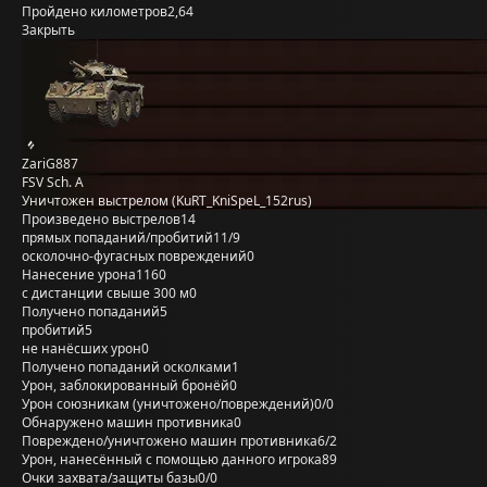
Пройдено километров
2,64
Закрыть
ZariG887
FSV Sch. A
Уничтожен выстрелом (KuRT_KniSpeL_152rus)
Произведено выстрелов
14
прямых попаданий/пробитий
11/9
осколочно-фугасных повреждений
0
Нанесение урона
1160
с дистанции свыше 300 м
0
Получено попаданий
5
пробитий
5
не нанёсших урон
0
Получено попаданий осколками
1
Урон, заблокированный бронёй
0
Урон союзникам (уничтожено/повреждений)
0/0
Обнаружено машин противника
0
Повреждено/уничтожено машин противника
6/2
Урон, нанесённый с помощью данного игрока
89
Очки захвата/защиты базы
0/0