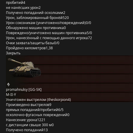
пробитий
4
не нанёсших урон
2
Получено попаданий осколками
2
Урон, заблокированный бронёй
520
Урон союзникам (уничтожено/повреждений)
0/0
Обнаружено машин противника
0
Повреждено/уничтожено машин противника
5/0
Урон, нанесённый с помощью данного игрока
72
Очки захвата/защиты базы
0/0
Пройдено километров
1,38
Закрыть
promahnulsy [GG-SK]
M-II-Y
Уничтожен выстрелом (theskorpion4)
Произведено выстрелов
9
прямых попаданий/пробитий
6/5
осколочно-фугасных повреждений
0
Нанесение урона
1221
с дистанции свыше 300 м
0
Получено попаданий
13