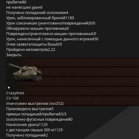
пробитий
6
не нанёсших урон
6
Получено попаданий осколками
4
Урон, заблокированный бронёй
1180
Урон союзникам (уничтожено/повреждений)
0/0
Обнаружено машин противника
0
Повреждено/уничтожено машин противника
4/0
Урон, нанесённый с помощью данного игрока
456
Очки захвата/защиты базы
0/0
Пройдено километров
2,22
Закрыть
CrazyAres
СУ-100
Уничтожен выстрелом (vsv252)
Произведено выстрелов
5
прямых попаданий/пробитий
3/3
осколочно-фугасных повреждений
0
Нанесение урона
1129
с дистанции свыше 300 м
1129
Получено попаданий
2