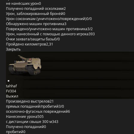
не нанёсших урон
0
Получено попаданий осколками
2
Урон, заблокированный бронёй
0
Урон союзникам (уничтожено/повреждений)
0/0
Обнаружено машин противника
3
Повреждено/уничтожено машин противника
3/2
Урон, нанесённый с помощью данного игрока
393
Очки захвата/защиты базы
0/0
Пройдено километров
2,31
Закрыть
tahhaf
FV304
Выжил
Произведено выстрелов
21
прямых попаданий/пробитий
3/0
осколочно-фугасных повреждений
6
Нанесение урона
505
с дистанции свыше 300 м
343
Получено попаданий
0
пробитий
0