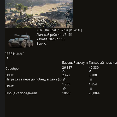
KuRT_KniSpeL_152rus [VSWOT]
Личный рейтинг:
7 151
7 июля 2026 г. 1:33
Выжил
"EBR Hotch."
Базовый аккаунт
Танковый премиу
26 887
40 330
Серебро
Опыт
2 472
3 708
Награда за первую победу в день (x)
1 236
1 854
Опыт
Процент попаданий
18/20
90,00%