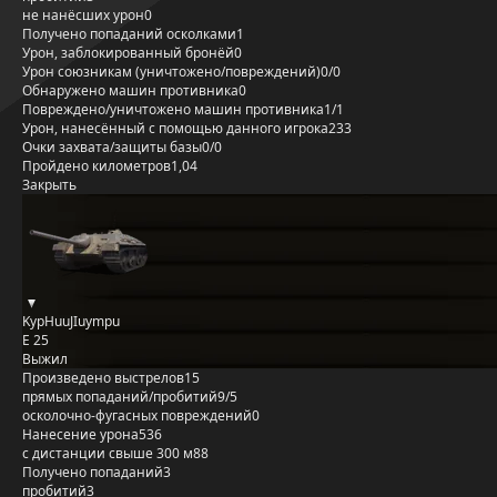
не нанёсших урон
0
Получено попаданий осколками
1
Урон, заблокированный бронёй
0
Урон союзникам (уничтожено/повреждений)
0/0
Обнаружено машин противника
0
Повреждено/уничтожено машин противника
1/1
Урон, нанесённый с помощью данного игрока
233
Очки захвата/защиты базы
0/0
Пройдено километров
1,04
Закрыть
KypHuuJIuympu
E 25
Выжил
Произведено выстрелов
15
прямых попаданий/пробитий
9/5
осколочно-фугасных повреждений
0
Нанесение урона
536
с дистанции свыше 300 м
88
Получено попаданий
3
пробитий
3