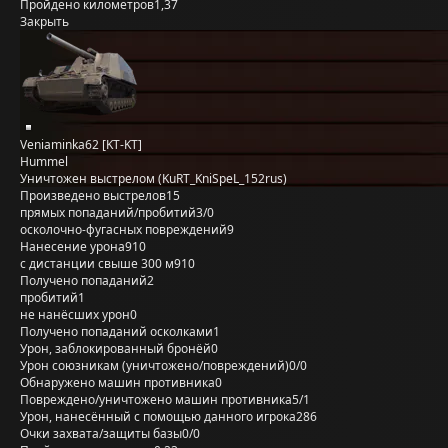
Пройдено километров
1,37
Закрыть
Veniaminka62 [KT-KT]
Hummel
Уничтожен выстрелом (KuRT_KniSpeL_152rus)
Произведено выстрелов
15
прямых попаданий/пробитий
3/0
осколочно-фугасных повреждений
9
Нанесение урона
910
с дистанции свыше 300 м
910
Получено попаданий
2
пробитий
1
не нанёсших урон
0
Получено попаданий осколками
1
Урон, заблокированный бронёй
0
Урон союзникам (уничтожено/повреждений)
0/0
Обнаружено машин противника
0
Повреждено/уничтожено машин противника
5/1
Урон, нанесённый с помощью данного игрока
286
Очки захвата/защиты базы
0/0