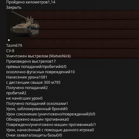
Пройдено километров
1,14
Закрыть
Tasm679
СУ-8
Уничтожен выстрелом (MatveiNick)
Произведено выстрелов
17
прямых попаданий/пробитий
4/0
осколочно-фугасных повреждений
10
Нанесение урона
1081
с дистанции свыше 300 м
795
Получено попаданий
2
пробитий
2
не нанёсших урон
0
Получено попаданий осколками
1
Урон, заблокированный бронёй
0
Урон союзникам (уничтожено/повреждений)
0/0
Обнаружено машин противника
0
Повреждено/уничтожено машин противника
6/1
Урон, нанесённый с помощью данного игрока
0
Очки захвата/защиты базы
0/0