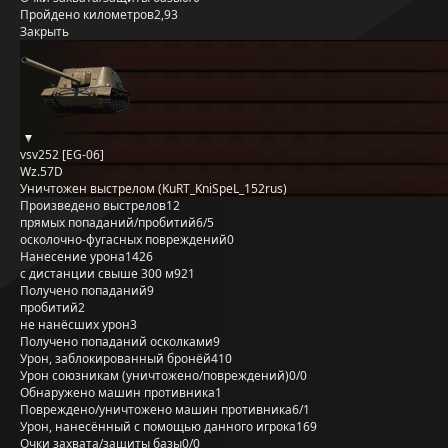
Пройдено километров
2,93
Закрыть
vsv252 [EG-06]
Wz.57D
Уничтожен выстрелом (KuRT_KniSpeL_152rus)
Произведено выстрелов
12
прямых попаданий/пробитий
6/5
осколочно-фугасных повреждений
0
Нанесение урона
1426
с дистанции свыше 300 м
921
Получено попаданий
9
пробитий
2
не нанёсших урон
3
Получено попаданий осколками
9
Урон, заблокированный бронёй
410
Урон союзникам (уничтожено/повреждений)
0/0
Обнаружено машин противника
1
Повреждено/уничтожено машин противника
6/1
Урон, нанесённый с помощью данного игрока
169
Очки захвата/защиты базы
0/0