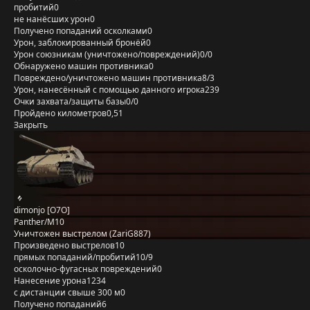
пробитий
0
не нанёсших урон
0
Получено попаданий осколками
0
Урон, заблокированный бронёй
0
Урон союзникам (уничтожено/повреждений)
0/0
Обнаружено машин противника
0
Повреждено/уничтожено машин противника
8/3
Урон, нанесённый с помощью данного игрока
239
Очки захвата/защиты базы
0/0
Пройдено километров
0,51
Закрыть
dimonjo [O7O]
Panther/M10
Уничтожен выстрелом (ZariG887)
Произведено выстрелов
10
прямых попаданий/пробитий
10/9
осколочно-фугасных повреждений
0
Нанесение урона
1234
с дистанции свыше 300 м
0
Получено попаданий
6