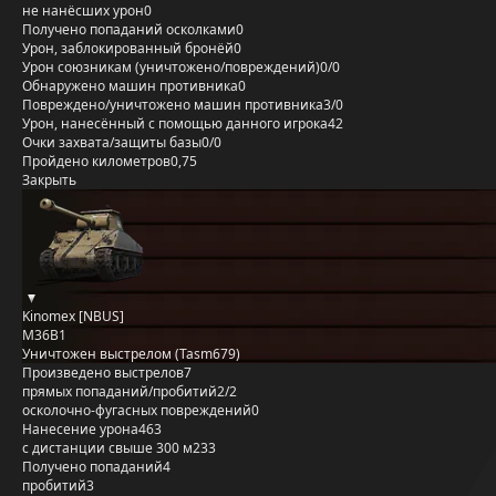
не нанёсших урон
0
Получено попаданий осколками
0
Урон, заблокированный бронёй
0
Урон союзникам (уничтожено/повреждений)
0/0
Обнаружено машин противника
0
Повреждено/уничтожено машин противника
3/0
Урон, нанесённый с помощью данного игрока
42
Очки захвата/защиты базы
0/0
Пройдено километров
0,75
Закрыть
Kinomex [NBUS]
M36B1
Уничтожен выстрелом (Tasm679)
Произведено выстрелов
7
прямых попаданий/пробитий
2/2
осколочно-фугасных повреждений
0
Нанесение урона
463
с дистанции свыше 300 м
233
Получено попаданий
4
пробитий
3