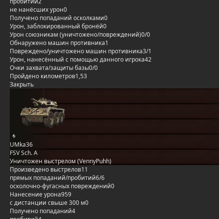
пробитий
2
не нанёсших урон
0
Получено попаданий осколками
0
Урон, заблокированный бронёй
0
Урон союзникам (уничтожено/повреждений)
0/0
Обнаружено машин противника
1
Повреждено/уничтожено машин противника
3/1
Урон, нанесённый с помощью данного игрока
42
Очки захвата/защиты базы
0/0
Пройдено километров
1,53
Закрыть
UMka36
FSV Sch. A
Уничтожен выстрелом (VennyPuhh)
Произведено выстрелов
11
прямых попаданий/пробитий
6/6
осколочно-фугасных повреждений
0
Нанесение урона
959
с дистанции свыше 300 м
0
Получено попаданий
4