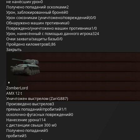
не нанёсших урон
0
Получено попаданий осколками
2
Урон, заблокированный бронёй
0
Урон союзникам (уничтожено/повреждений)
0/0
Обнаружено машин противника
0
Повреждено/уничтожено машин противника
1/0
Урон, нанесённый с помощью данного игрока
324
Очки захвата/защиты базы
0/0
Пройдено километров
0,86
Закрыть
ZomberLord
AMX 12 t
Уничтожен выстрелом (ZariG887)
Произведено выстрелов
3
прямых попаданий/пробитий
1/1
осколочно-фугасных повреждений
0
Нанесение урона
114
с дистанции свыше 300 м
0
Получено попаданий
5
пробитий
5