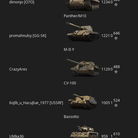
dimonjo [O7O]
1234
0
Panther/M10
646
promahnulsy [GG-SK]
1221
0
M-II-Y
488
CrazyAres
1129
0
СУ-100
524
6oJIb_u_HacuJIue_1977 [USSRF]
1005
1
Bassotto
610
UMka36
959
1