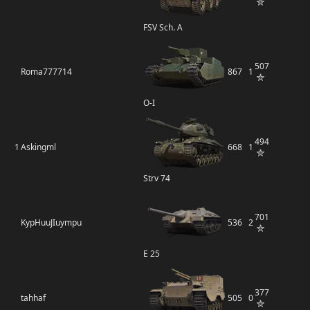
FSV Sch. A
507
Roma777714
867
1
O-I
494
1
Askingml
668
1
Strv 74
701
KypHuuJIuympu
536
2
E 25
377
tahhaf
505
0