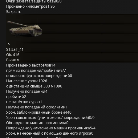
Очки захвата/защиты базы
0/0
Пройдено километров
1,95
Закрыть
STILET_41
Об. 416
Выжил
Произведено выстрелов
14
прямых попаданий/пробитий
9/7
осколочно-фугасных повреждений
0
Нанесение урона
1926
с дистанции свыше 300 м
1096
Получено попаданий
4
пробитий
2
не нанёсших урон
1
Получено попаданий осколками
1
Урон, заблокированный бронёй
440
Урон союзникам (уничтожено/повреждений)
0/0
Обнаружено машин противника
0
Повреждено/уничтожено машин противника
5/4
Урон, нанесённый с помощью данного игрока
0