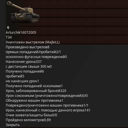
Arturchik16072005
T34
Уничтожен выстрелом (MaJleLL)
Произведено выстрелов
8
прямых попаданий/пробитий
2/1
осколочно-фугасных повреждений
0
Нанесение урона
337
с дистанции свыше 300 м
0
Получено попаданий
6
пробитий
5
не нанёсших урон
1
Получено попаданий осколками
1
Урон, заблокированный бронёй
320
Урон союзникам (уничтожено/повреждений)
0/0
Обнаружено машин противника
1
Повреждено/уничтожено машин противника
1/1
Урон, нанесённый с помощью данного игрока
141
Очки захвата/защиты базы
0/0
Пройдено километров
0,89
Закрыть