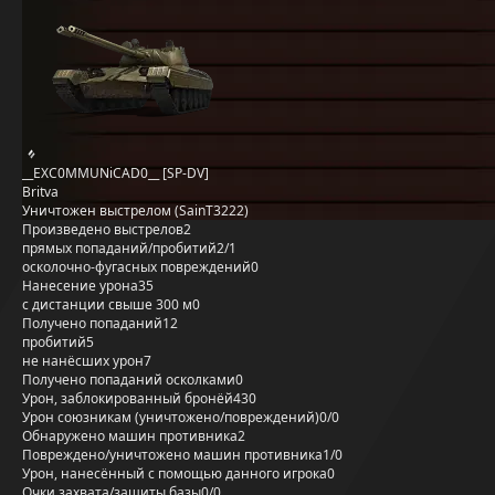
__EXC0MMUNiCAD0__ [SP-DV]
Britva
Уничтожен выстрелом (SainT3222)
Произведено выстрелов
2
прямых попаданий/пробитий
2/1
осколочно-фугасных повреждений
0
Нанесение урона
35
с дистанции свыше 300 м
0
Получено попаданий
12
пробитий
5
не нанёсших урон
7
Получено попаданий осколками
0
Урон, заблокированный бронёй
430
Урон союзникам (уничтожено/повреждений)
0/0
Обнаружено машин противника
2
Повреждено/уничтожено машин противника
1/0
Урон, нанесённый с помощью данного игрока
0
Очки захвата/защиты базы
0/0