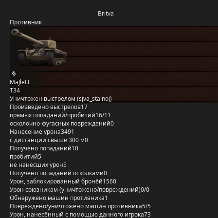
Britva
Противник
MaJleLL
T34
Уничтожен выстрелом (sjva_stalnoj)
Произведено выстрелов
17
прямых попаданий/пробитий
16/11
осколочно-фугасных повреждений
0
Нанесение урона
3491
с дистанции свыше 300 м
0
Получено попаданий
10
пробитий
5
не нанёсших урон
5
Получено попаданий осколками
0
Урон, заблокированный бронёй
1560
Урон союзникам (уничтожено/повреждений)
0/0
Обнаружено машин противника
1
Повреждено/уничтожено машин противника
5/5
Урон, нанесённый с помощью данного игрока
73