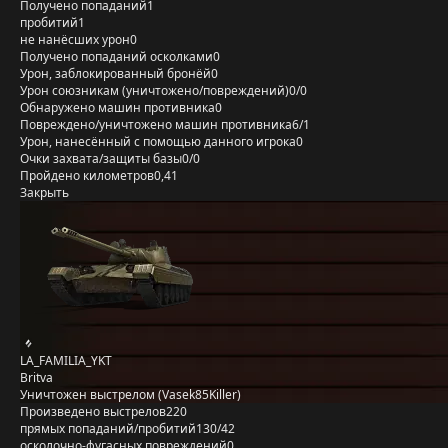
Получено попаданий
1
пробитий
1
не нанёсших урон
0
Получено попаданий осколками
0
Урон, заблокированный бронёй
0
Урон союзникам (уничтожено/повреждений)
0/0
Обнаружено машин противника
0
Повреждено/уничтожено машин противника
6/1
Урон, нанесённый с помощью данного игрока
0
Очки захвата/защиты базы
0/0
Пройдено километров
0,41
Закрыть
LA_FAMILIA_YKT
Britva
Уничтожен выстрелом (Vasek85Killer)
Произведено выстрелов
220
прямых попаданий/пробитий
130/42
осколочно-фугасных повреждений
0