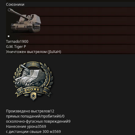
Союзники
Tarnado1900
G.W. Tiger P
Уничтожен выстрелом (JIuXaH)
Произведено выстрелов
12
прямых попаданий/пробитий
6/0
осколочно-фугасных повреждений
9
Нанесение урона
3569
с дистанции свыше 300 м
3569