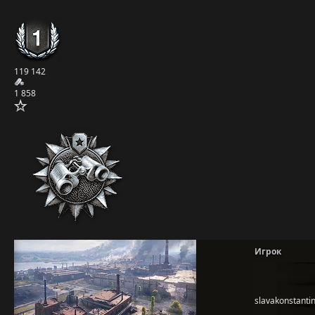
119 142
1 858
Игрок
slavakonstanti