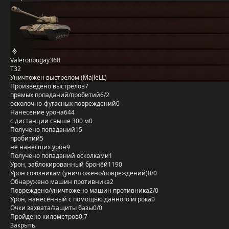
Valeronbugay360
T32
Уничтожен выстрелом (MaJleLL)
Произведено выстрелов
7
прямых попаданий/пробитий
6/2
осколочно-фугасных повреждений
0
Нанесение урона
644
с дистанции свыше 300 м
0
Получено попаданий
15
пробитий
5
не нанёсших урон
9
Получено попаданий осколками
1
Урон, заблокированный бронёй
1190
Урон союзникам (уничтожено/повреждений)
0/0
Обнаружено машин противника
2
Повреждено/уничтожено машин противника
2/0
Урон, нанесённый с помощью данного игрока
0
Очки захвата/защиты базы
0/0
Пройдено километров
0,7
Закрыть