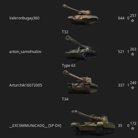
257
Valeronbugay360
644
0
T32
263
anton_samohvalov
521
1
Type 63
249
Arturchik16072005
337
1
T34
172
__EXC0MMUNiCAD0__ [SP-DV]
35
0