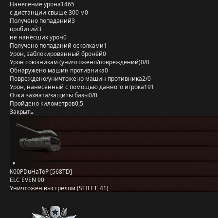
Нанесение урона
1465
с дистанции свыше 300 м
0
Получено попаданий
3
пробитий
3
не нанёсших урон
0
Получено попаданий осколками
1
Урон, заблокированный бронёй
0
Урон союзникам (уничтожено/повреждений)
0/0
Обнаружено машин противника
0
Повреждено/уничтожено машин противника
2/0
Урон, нанесённый с помощью данного игрока
191
Очки захвата/защиты базы
0/0
Пройдено километров
0,5
Закрыть
K00PDuHaToP [568TD]
ELC EVEN 90
Уничтожен выстрелом (STILET_41)