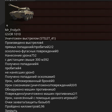
Mr_Frolych
GSOR 1010
Уничтожен выстрелом (STILET_41)
Произведено выстрелов
4
прямых попаданий/пробитий
2/2
осколочно-фугасных повреждений
0
Нанесение урона
752
с дистанции свыше 300 м
392
Получено попаданий
4
пробитий
4
не нанёсших урон
0
Получено попаданий осколками
0
Урон, заблокированный бронёй
0
Урон союзникам (уничтожено/повреждений)
0/0
Обнаружено машин противника
0
Повреждено/уничтожено машин противника
2/1
Урон, нанесённый с помощью данного игрока
97
Очки захвата/защиты базы
0/0
Пройдено километров
0,96
Закрыть