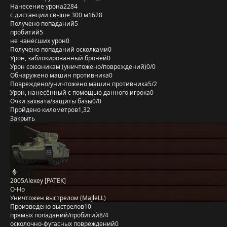
Нанесение урона
2284
с дистанции свыше 300 м
1628
Получено попаданий
5
пробитий
5
не нанёсших урон
0
Получено попаданий осколками
0
Урон, заблокированный бронёй
0
Урон союзникам (уничтожено/повреждений)
0/0
Обнаружено машин противника
0
Повреждено/уничтожено машин противника
5/2
Урон, нанесённый с помощью данного игрока
0
Очки захвата/защиты базы
0/0
Пройдено километров
1,32
Закрыть
2005Alexey [PATEK]
O-Ho
Уничтожен выстрелом (MaJleLL)
Произведено выстрелов
10
прямых попаданий/пробитий
8/4
осколочно-фугасных повреждений
0