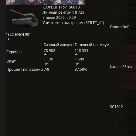
K00PDuHaToP [568TD]
Личный рейтинг:
8 739
7 июля 2026 г. 9:29
Уничтожен выстрелом (STILET_41)
FantomBoP
"ELC EVEN 90"
Базовый аккаунт
Танковый премиум
78 902
118 353
Серебро
1 126
1 689
Опыт
kurales28rus
Процент попаданий
7/8
87,50%
SC1612