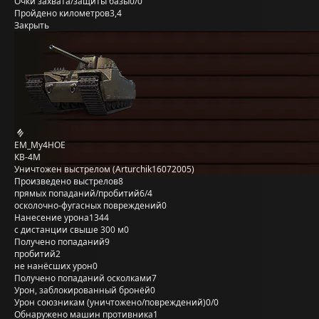
Очки захвата/защиты базы
0/0
Пройдено километров
3,4
Закрыть
EM_My4HOE
КВ-4М
Уничтожен выстрелом (Arturchik16072005)
Произведено выстрелов
8
прямых попаданий/пробитий
6/4
осколочно-фугасных повреждений
0
Нанесение урона
1344
с дистанции свыше 300 м
0
Получено попаданий
9
пробитий
2
не нанёсших урон
0
Получено попаданий осколками
7
Урон, заблокированный бронёй
0
Урон союзникам (уничтожено/повреждений)
0/0
Обнаружено машин противника
1