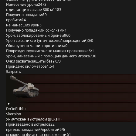
Нанесение урона
2473
с дистанции свыше 300 м
1183
Получено попаданий
9
пробитий
4
не нанёсших урон
5
Получено попаданий осколками
1
Урон, заблокированный бронёй
960
Урон союзникам (уничтожено/повреждений)
0/0
Обнаружено машин противника
0
Повреждено/уничтожено машин противника
6/1
Урон, нанесённый с помощью данного игрока
730
Очки захвата/защиты базы
0/0
Пройдено километров
1,54
Закрыть
Do3oPHbIu
Skorpion
Уничтожен выстрелом (JIuXaH)
Произведено выстрелов
22
прямых попаданий/пробитий
9/6
осколочно-фугасных повреждений
1