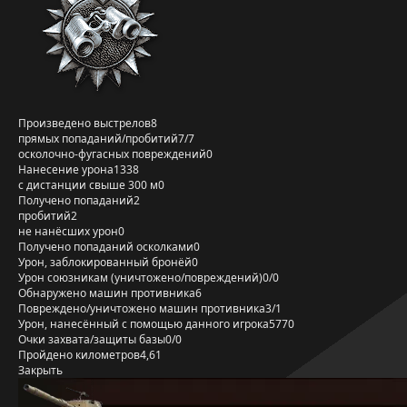
Произведено выстрелов
8
прямых попаданий/пробитий
7/7
осколочно-фугасных повреждений
0
Нанесение урона
1338
с дистанции свыше 300 м
0
Получено попаданий
2
пробитий
2
не нанёсших урон
0
Получено попаданий осколками
0
Урон, заблокированный бронёй
0
Урон союзникам (уничтожено/повреждений)
0/0
Обнаружено машин противника
6
Повреждено/уничтожено машин противника
3/1
Урон, нанесённый с помощью данного игрока
5770
Очки захвата/защиты базы
0/0
Пройдено километров
4,61
Закрыть