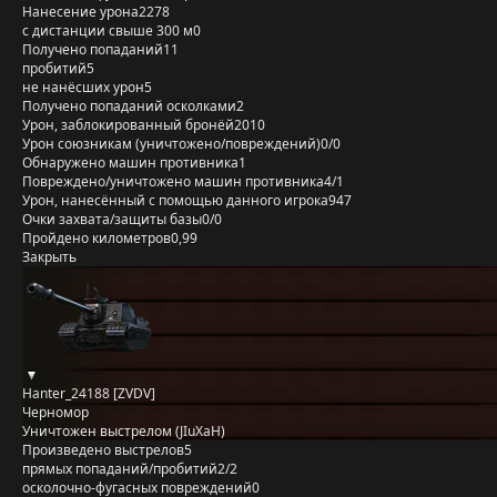
Нанесение урона
2278
с дистанции свыше 300 м
0
Получено попаданий
11
пробитий
5
не нанёсших урон
5
Получено попаданий осколками
2
Урон, заблокированный бронёй
2010
Урон союзникам (уничтожено/повреждений)
0/0
Обнаружено машин противника
1
Повреждено/уничтожено машин противника
4/1
Урон, нанесённый с помощью данного игрока
947
Очки захвата/защиты базы
0/0
Пройдено километров
0,99
Закрыть
Hanter_24188 [ZVDV]
Черномор
Уничтожен выстрелом (JIuXaH)
Произведено выстрелов
5
прямых попаданий/пробитий
2/2
осколочно-фугасных повреждений
0