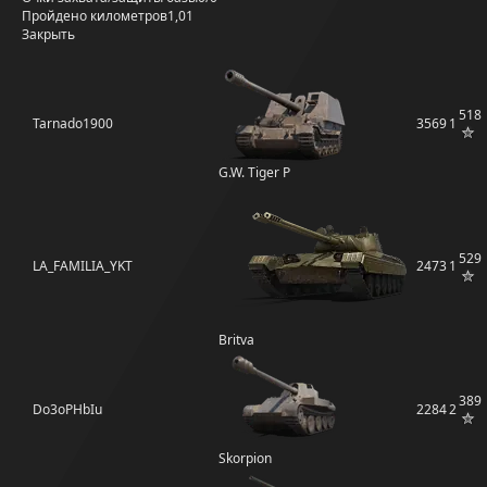
Пройдено километров
1,01
Закрыть
518
Tarnado1900
3569
1
G.W. Tiger P
529
LA_FAMILIA_YKT
2473
1
Britva
389
Do3oPHbIu
2284
2
Skorpion