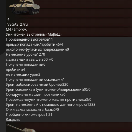
_VEGAS_27ru
M47 Improv.
Уничтожен выстрелом (MaJleLL)
Произведено выстрелов
11
прямых попаданий/пробитий
6/4
осколочно-фугасных повреждений
0
Нанесение урона
1270
с дистанции свыше 300 м
0
Получено попаданий
6
пробитий
4
не нанёсших урон
2
Получено попаданий осколками
1
Урон, заблокированный бронёй
320
Урон союзникам (уничтожено/повреждений)
0/0
Обнаружено машин противника
0
Повреждено/уничтожено машин противника
3/0
Урон, нанесённый с помощью данного игрока
1233
Очки захвата/защиты базы
0/0
Пройдено километров
1,21
Закрыть