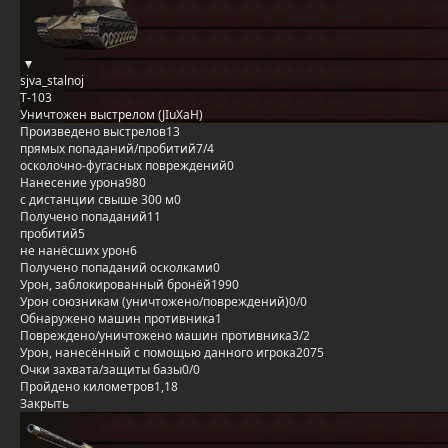
sjva_stalnoj
Т-103
Уничтожен выстрелом (JIuXaH)
Произведено выстрелов
13
прямых попаданий/пробитий
7/4
осколочно-фугасных повреждений
0
Нанесение урона
980
с дистанции свыше 300 м
0
Получено попаданий
11
пробитий
5
не нанёсших урон
6
Получено попаданий осколками
0
Урон, заблокированный бронёй
1990
Урон союзникам (уничтожено/повреждений)
0/0
Обнаружено машин противника
1
Повреждено/уничтожено машин противника
3/2
Урон, нанесённый с помощью данного игрока
2075
Очки захвата/защиты базы
0/0
Пройдено километров
1,18
Закрыть