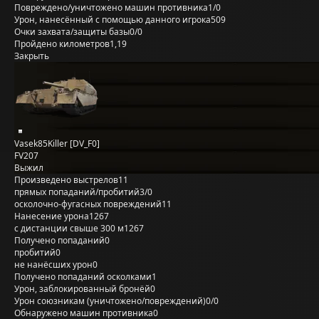
Повреждено/уничтожено машин противника
1/0
Урон, нанесённый с помощью данного игрока
509
Очки захвата/защиты базы
0/0
Пройдено километров
1,19
Закрыть
Vasek85Killer [DV_F0]
FV207
Выжил
Произведено выстрелов
11
прямых попаданий/пробитий
3/0
осколочно-фугасных повреждений
11
Нанесение урона
1267
с дистанции свыше 300 м
1267
Получено попаданий
0
пробитий
0
не нанёсших урон
0
Получено попаданий осколками
1
Урон, заблокированный бронёй
0
Урон союзникам (уничтожено/повреждений)
0/0
Обнаружено машин противника
0