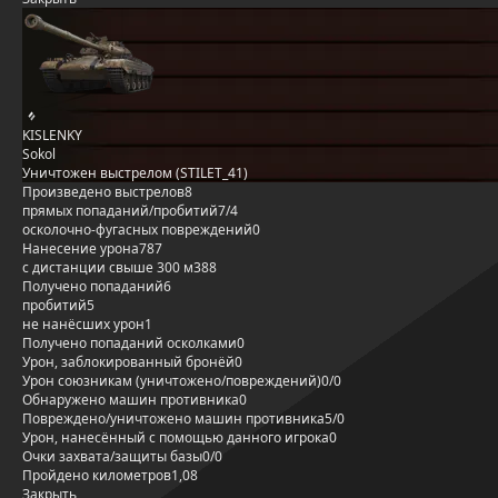
KISLENKY
Sokol
Уничтожен выстрелом (STILET_41)
Произведено выстрелов
8
прямых попаданий/пробитий
7/4
осколочно-фугасных повреждений
0
Нанесение урона
787
с дистанции свыше 300 м
388
Получено попаданий
6
пробитий
5
не нанёсших урон
1
Получено попаданий осколками
0
Урон, заблокированный бронёй
0
Урон союзникам (уничтожено/повреждений)
0/0
Обнаружено машин противника
0
Повреждено/уничтожено машин противника
5/0
Урон, нанесённый с помощью данного игрока
0
Очки захвата/защиты базы
0/0
Пройдено километров
1,08
Закрыть