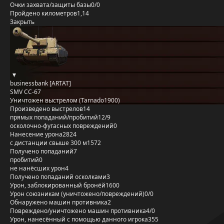
Очки захвата/защиты базы
0/0
Пройдено километров
1,14
Закрыть
businessbank [ARTAT]
SMV CC-67
Уничтожен выстрелом (Tarnado1900)
Произведено выстрелов
14
прямых попаданий/пробитий
12/9
осколочно-фугасных повреждений
0
Нанесение урона
2824
с дистанции свыше 300 м
1572
Получено попаданий
7
пробитий
0
не нанёсших урон
4
Получено попаданий осколками
3
Урон, заблокированный бронёй
1600
Урон союзникам (уничтожено/повреждений)
0/0
Обнаружено машин противника
2
Повреждено/уничтожено машин противника
4/0
Урон, нанесённый с помощью данного игрока
355