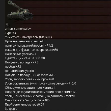
anton_samohvalov
Type 63
Уничтожен выстрелом (MaJleLL)
Произведено выстрелов
4
прямых попаданий/пробитий
4/2
осколочно-фугасных повреждений
0
Нанесение урона
521
с дистанции свыше 300 м
0
Получено попаданий
5
пробитий
3
не нанёсших урон
0
Получено попаданий осколками
3
Урон, заблокированный бронёй
0
Урон союзникам (уничтожено/повреждений)
0/0
Обнаружено машин противника
1
Повреждено/уничтожено машин противника
1/1
Урон, нанесённый с помощью данного игрока
0
Очки захвата/защиты базы
0/0
Пройдено километров
0,69
Закрыть