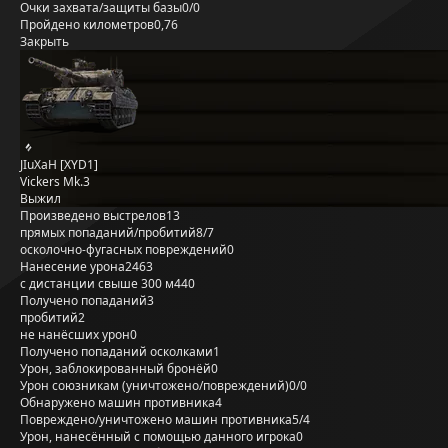
Очки захвата/защиты базы
0/0
Пройдено километров
0,76
Закрыть
JIuXaH [XYD1]
Vickers Mk.3
Выжил
Произведено выстрелов
13
прямых попаданий/пробитий
8/7
осколочно-фугасных повреждений
0
Нанесение урона
2463
с дистанции свыше 300 м
440
Получено попаданий
3
пробитий
2
не нанёсших урон
0
Получено попаданий осколками
1
Урон, заблокированный бронёй
0
Урон союзникам (уничтожено/повреждений)
0/0
Обнаружено машин противника
4
Повреждено/уничтожено машин противника
5/4
Урон, нанесённый с помощью данного игрока
0