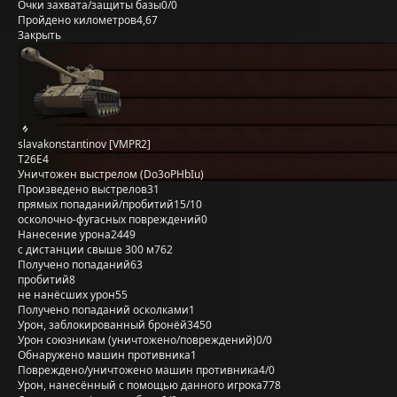
Очки захвата/защиты базы
0/0
Пройдено километров
4,67
Закрыть
slavakonstantinov [VMPR2]
T26E4
Уничтожен выстрелом (Do3oPHbIu)
Произведено выстрелов
31
прямых попаданий/пробитий
15/10
осколочно-фугасных повреждений
0
Нанесение урона
2449
с дистанции свыше 300 м
762
Получено попаданий
63
пробитий
8
не нанёсших урон
55
Получено попаданий осколками
1
Урон, заблокированный бронёй
3450
Урон союзникам (уничтожено/повреждений)
0/0
Обнаружено машин противника
1
Повреждено/уничтожено машин противника
4/0
Урон, нанесённый с помощью данного игрока
778