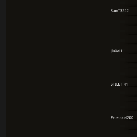
SainT3222
JIuXaH
STILET_41
Prokopa4200