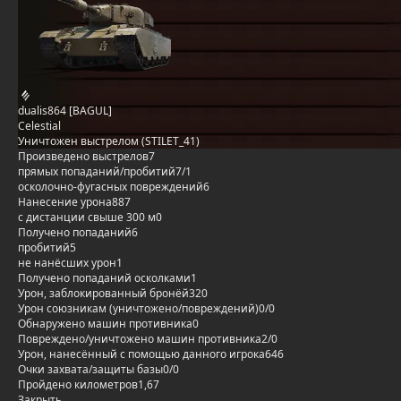
dualis864 [BAGUL]
Celestial
Уничтожен выстрелом (STILET_41)
Произведено выстрелов
7
прямых попаданий/пробитий
7/1
осколочно-фугасных повреждений
6
Нанесение урона
887
с дистанции свыше 300 м
0
Получено попаданий
6
пробитий
5
не нанёсших урон
1
Получено попаданий осколками
1
Урон, заблокированный бронёй
320
Урон союзникам (уничтожено/повреждений)
0/0
Обнаружено машин противника
0
Повреждено/уничтожено машин противника
2/0
Урон, нанесённый с помощью данного игрока
646
Очки захвата/защиты базы
0/0
Пройдено километров
1,67
Закрыть