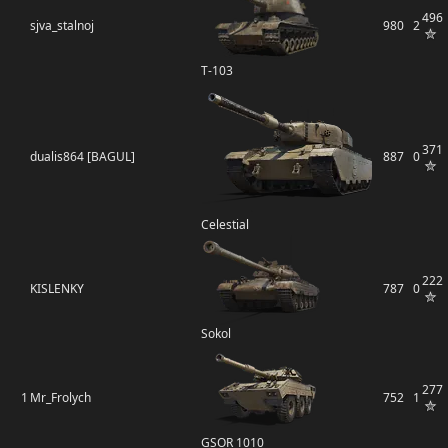
496
sjva_stalnoj
980
2
Т-103
371
dualis864 [BAGUL]
887
0
Celestial
222
KISLENKY
787
0
Sokol
277
1
Mr_Frolych
752
1
GSOR 1010