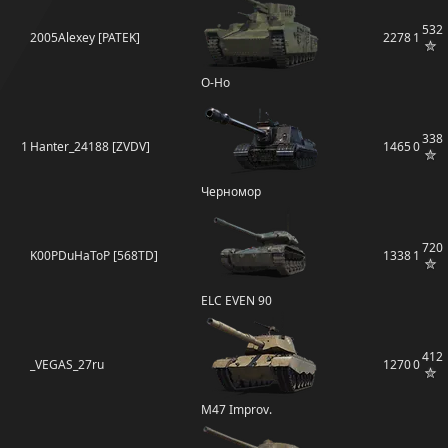
532
2005Alexey [PATEK]
2278
1
O-Ho
338
1
Hanter_24188 [ZVDV]
1465
0
Черномор
720
K00PDuHaToP [568TD]
1338
1
ELC EVEN 90
412
_VEGAS_27ru
1270
0
M47 Improv.