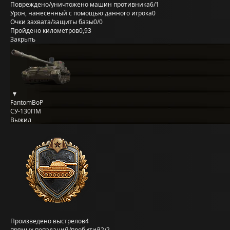
Повреждено/уничтожено машин противника
6/1
Урон, нанесённый с помощью данного игрока
0
Очки захвата/защиты базы
0/0
Пройдено километров
0,93
Закрыть
FantomBoP
СУ-130ПМ
Выжил
Произведено выстрелов
4
прямых попаданий/пробитий
2/2