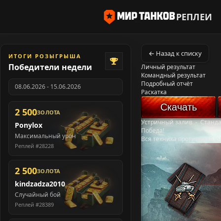
РЕПЛЕИ
← Назад к списку
ИТОГИ РОЗЫГРЫША
Победители недели
Личный результат
Командный результат
Подробный отчёт
08.06.2026 - 15.06.2026
Раскатка
Скачать
2 500
ЗОЛОТА
Устричный залив
-
Станд
Ponylox
Победа!
Максимальный урон
Вся техника противника у
Реплей #28228
2 500
ЗОЛОТА
kindzadza2010
Случайный бой
Реплей #28389