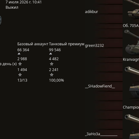
7 июля 2026 г. 10:41
Выжил
adikbur
Об. 705А
Базовый аккаунт
Танковый премиум
green3232
66 364
99 546
2 988
4 482
Kranvag
 день (x)
1 494
2 241
13/13
100,00%
__SHadowFiend__
Champio
_3aHo3a___________