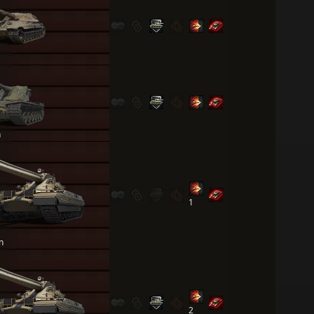
n
1
n
2