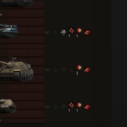
n
1
1
2
1
1
4