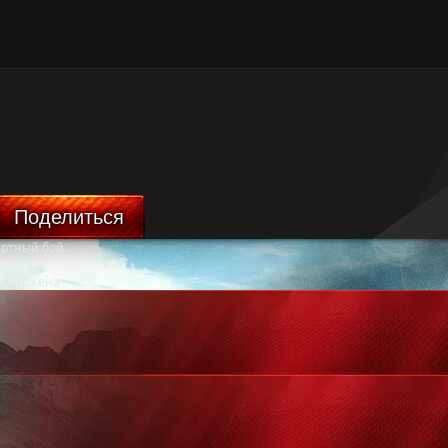
Поделиться
артный бой
ничтожена