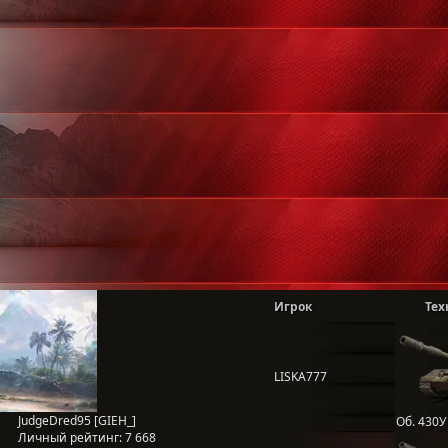
Игрок
Тех
LISKA777
JudgeDred95 [GIEH_]
Об. 430У
Личный рейтинг:
7 668