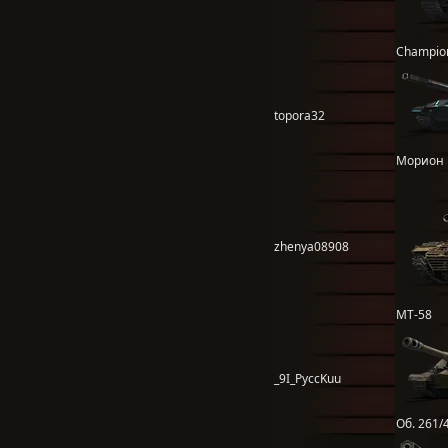
Champio
topora32
Морион
zhenya08908
MT-58
_9I_PyccKuu
Об. 261/