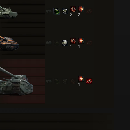
2
2
1
1
1
t F