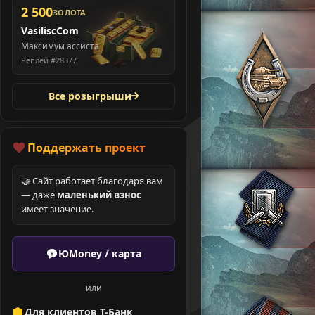
2 500
ЗОЛОТА
VasiliscCom
Максимум ассиста
Реплей #28377
Все розыгрыши
Поддержать проект
🤝 Сайт работает благодаря вам
— даже
маленький взнос
имеет значение.
ЮMoney / карта
или
Для клиентов Т-Банк