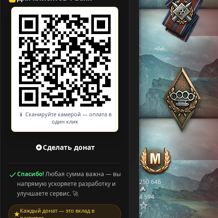
📱 Сканируйте камерой — оплата в
один клик
Сделать донат
Спасибо!
Любая сумма важна — вы
250 646
напрямую ускоряете разработку и
улучшаете сервис. 🚀
4 594
Каждый донат — это вклад в
7
развитие