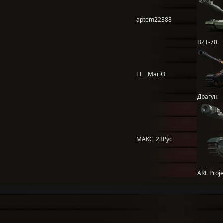
aptem22388
BZT-70
EL__MariO
Драгун
MAKC_23Pyc
ARL Proje