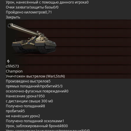
Урон, нанесённый с помощью данного игрока
0
Очки захвата/защиты базы
0/0
Пройдено километров
0,71
Закрыть
cfif4573
Champion
Уничтожен выстрелом (WarLStoN)
Произведено выстрелов
5
прямых попаданий/пробитий
5/3
осколочно-фугасных повреждений
0
Нанесение урона
1950
с дистанции свыше 300 м
0
Получено попаданий
8
пробитий
5
не нанёсших урон
2
Получено попаданий осколками
1
Урон, заблокированный бронёй
800
Урон союзникам (уничтожено/повреждений)
0/0