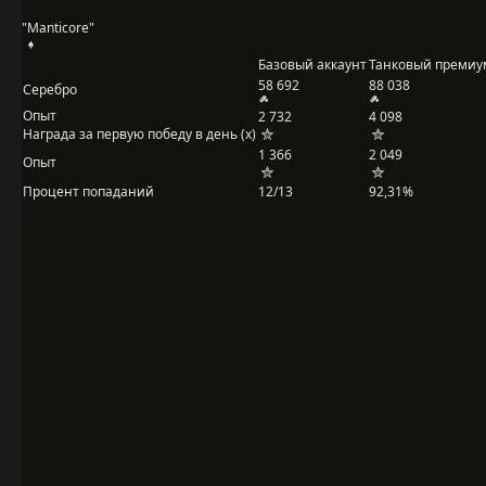
"Manticore"
Базовый аккаунт
Танковый премиу
58 692
88 038
Серебро
Опыт
2 732
4 098
Награда за первую победу в день (x)
1 366
2 049
Опыт
Процент попаданий
12/13
92,31%