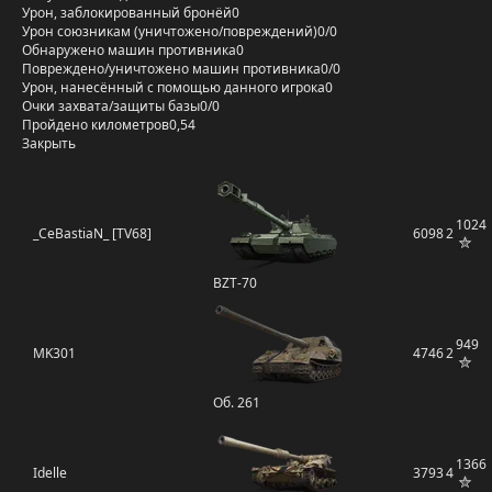
Урон, заблокированный бронёй
0
Урон союзникам (уничтожено/повреждений)
0/0
Обнаружено машин противника
0
Повреждено/уничтожено машин противника
0/0
Урон, нанесённый с помощью данного игрока
0
Очки захвата/защиты базы
0/0
Пройдено километров
0,54
Закрыть
1024
_CeBastiaN_ [TV68]
6098
2
BZT-70
949
MK301
4746
2
Об. 261
1366
Idelle
3793
4