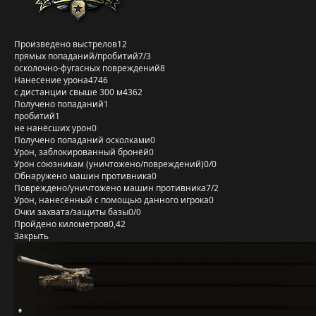
Произведено выстрелов
12
прямых попаданий/пробитий
7/3
осколочно-фугасных повреждений
8
Нанесение урона
4746
с дистанции свыше 300 м
4362
Получено попаданий
1
пробитий
1
не нанёсших урон
0
Получено попаданий осколками
0
Урон, заблокированный бронёй
0
Урон союзникам (уничтожено/повреждений)
0/0
Обнаружено машин противника
0
Повреждено/уничтожено машин противника
7/2
Урон, нанесённый с помощью данного игрока
0
Очки захвата/защиты базы
0/0
Пройдено километров
0,42
Закрыть