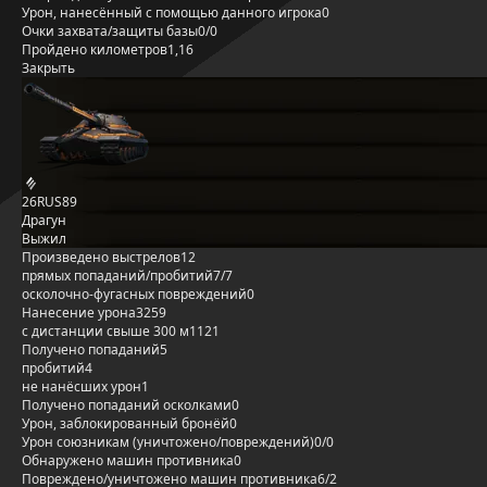
Урон, нанесённый с помощью данного игрока
0
Очки захвата/защиты базы
0/0
Пройдено километров
1,16
Закрыть
26RUS89
Драгун
Выжил
Произведено выстрелов
12
прямых попаданий/пробитий
7/7
осколочно-фугасных повреждений
0
Нанесение урона
3259
с дистанции свыше 300 м
1121
Получено попаданий
5
пробитий
4
не нанёсших урон
1
Получено попаданий осколками
0
Урон, заблокированный бронёй
0
Урон союзникам (уничтожено/повреждений)
0/0
Обнаружено машин противника
0
Повреждено/уничтожено машин противника
6/2