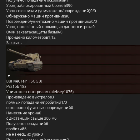
Получено попаданий осколками
1
Урон, заблокированный бронёй
390
Урон союзникам (уничтожено/повреждений)
0/0
Обнаружено машин противника
0
Повреждено/уничтожено машин противника
0/0
Урон, нанесённый с помощью данного игрока
0
Очки захвата/защиты базы
0/0
Пройдено километров
1,12
Закрыть
BuH4eCTeP_ [SGGB]
FV215b 183
Уничтожен выстрелом (aleksey1076)
Произведено выстрелов
3
прямых попаданий/пробитий
1/0
осколочно-фугасных повреждений
0
Нанесение урона
0
с дистанции свыше 300 м
0
Получено попаданий
6
пробитий
6
не нанёсших урон
0
Получено попаданий осколками
0