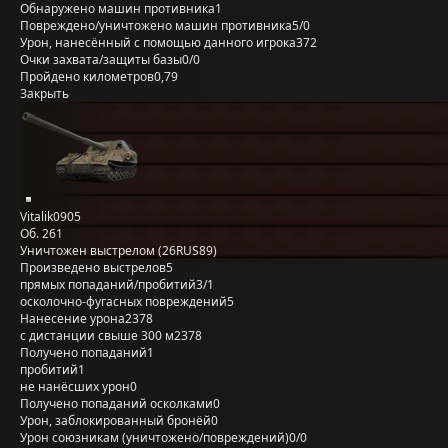
Обнаружено машин противника
1
Повреждено/уничтожено машин противника
5/0
Урон, нанесённый с помощью данного игрока
372
Очки захвата/защиты базы
0/0
Пройдено километров
0,79
Закрыть
Vitalik0905
Об. 261
Уничтожен выстрелом (26RUS89)
Произведено выстрелов
5
прямых попаданий/пробитий
3/1
осколочно-фугасных повреждений
5
Нанесение урона
2378
с дистанции свыше 300 м
2378
Получено попаданий
1
пробитий
1
не нанёсших урон
0
Получено попаданий осколками
0
Урон, заблокированный бронёй
0
Урон союзникам (уничтожено/повреждений)
0/0