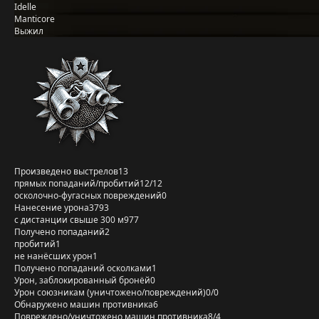
Idelle
Manticore
Выжил
Произведено выстрелов
13
прямых попаданий/пробитий
12/12
осколочно-фугасных повреждений
0
Нанесение урона
3793
с дистанции свыше 300 м
977
Получено попаданий
2
пробитий
1
не нанёсших урон
1
Получено попаданий осколками
1
Урон, заблокированный бронёй
0
Урон союзникам (уничтожено/повреждений)
0/0
Обнаружено машин противника
6
Повреждено/уничтожено машин противника
8/4