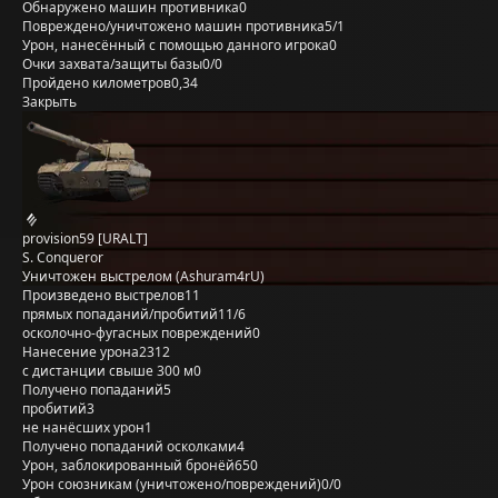
Обнаружено машин противника
0
Повреждено/уничтожено машин противника
5/1
Урон, нанесённый с помощью данного игрока
0
Очки захвата/защиты базы
0/0
Пройдено километров
0,34
Закрыть
provision59 [URALT]
S. Conqueror
Уничтожен выстрелом (Ashuram4rU)
Произведено выстрелов
11
прямых попаданий/пробитий
11/6
осколочно-фугасных повреждений
0
Нанесение урона
2312
с дистанции свыше 300 м
0
Получено попаданий
5
пробитий
3
не нанёсших урон
1
Получено попаданий осколками
4
Урон, заблокированный бронёй
650
Урон союзникам (уничтожено/повреждений)
0/0