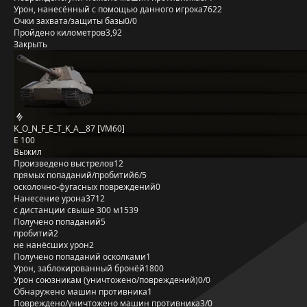
Урон, нанесённый с помощью данного игрока
7622
Очки захвата/защиты базы
0/0
Пройдено километров
3,92
Закрыть
K_O_N_F_E_T_K_A__87 [VM60]
E 100
Выжил
Произведено выстрелов
12
прямых попаданий/пробитий
6/5
осколочно-фугасных повреждений
0
Нанесение урона
3712
с дистанции свыше 300 м
1539
Получено попаданий
5
пробитий
2
не нанёсших урон
2
Получено попаданий осколками
1
Урон, заблокированный бронёй
1800
Урон союзникам (уничтожено/повреждений)
0/0
Обнаружено машин противника
1
Повреждено/уничтожено машин противника
3/0