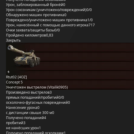
Урон, заблокированный бронёй
0
Урон союзникам (уничтожено/повреждений)
0/0
Обнаружено машин противника
0
Повреждено/уничтожено машин противника
1/0
Урон, нанесённый с помощью данного игрока
717
Очки захвата/защиты базы
0/0
Пройдено километров
0,83
Закрыть
Rtut02 [4OZ]
Concept 5
Уничтожен выстрелом (Vitalik0905)
Произведено выстрелов
3
прямых попаданий/пробитий
0/0
осколочно-фугасных повреждений
0
Нанесение урона
0
с дистанции свыше 300 м
0
Получено попаданий
4
пробитий
3
не нанёсших урон
1
Получено попаданий осколками
1