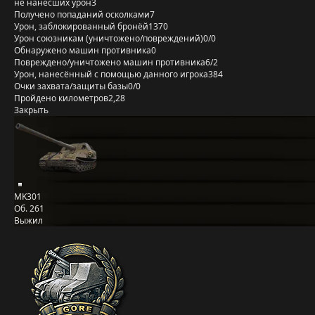
не нанёсших урон
3
Получено попаданий осколками
7
Урон, заблокированный бронёй
1370
Урон союзникам (уничтожено/повреждений)
0/0
Обнаружено машин противника
0
Повреждено/уничтожено машин противника
6/2
Урон, нанесённый с помощью данного игрока
384
Очки захвата/защиты базы
0/0
Пройдено километров
2,28
Закрыть
MK301
Об. 261
Выжил