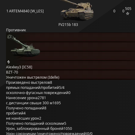
505
1
ARTEM4840 [W_LES]
0
0
FV215b 183
Противник
Alexkey3 [IC58]
BZT-70
Уничтожен выстрелом (Idelle)
Произведено выстрелов
8
прямых попаданий/пробитий
5/4
осколочно-фугасных повреждений
0
Нанесение урона
2781
с дистанции свыше 300 м
1695
Получено попаданий
8
пробитий
4
не нанёсших урон
2
Получено попаданий осколками
5
Урон, заблокированный бронёй
1050
Урон союзникам (уничтожено/повреждений)
0/0