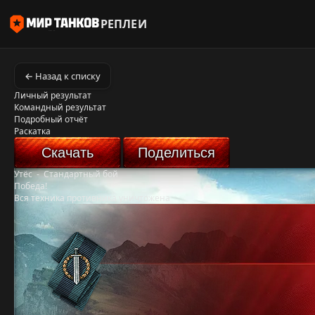
РЕПЛЕИ
← Назад к списку
Личный результат
Командный результат
Подробный отчёт
Раскатка
Скачать
Поделиться
Утёс
-
Стандартный бой
Победа!
Вся техника противника уничтожена