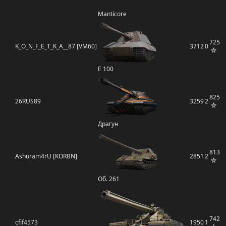
Manticore
725
K_O_N_F_E_T_K_A__87 [VM60]
3712
0
E 100
825
26RUS89
3259
2
Драгун
813
Ashuram4rU [KORBN]
2851
2
Об. 261
742
cfif4573
1950
1