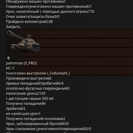
Обнаружено машин противника
1
Повреждено/уничтожено машин противника
6/1
Урон, нанесённый с помощью данного игрока
778
Очки захвата/защиты базы
0/0
Пройдено километров
0,88
Закрыть
palmmute [X_PRO]
ИС-7
Уничтожен выстрелом (_CeBastiaN_)
Произведено выстрелов
8
прямых попаданий/пробитий
6/4
осколочно-фугасных повреждений
0
Нанесение урона
2100
с дистанции свыше 300 м
0
Получено попаданий
6
пробитий
3
не нанёсших урон
1
Получено попаданий осколками
2
Урон, заблокированный бронёй
650
Урон союзникам (уничтожено/повреждений)
0/0