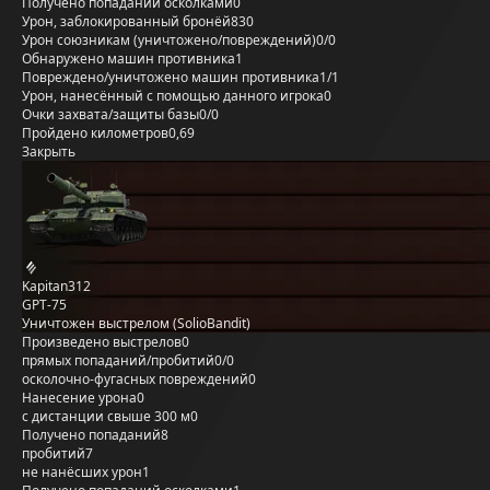
Получено попаданий осколками
0
Урон, заблокированный бронёй
830
Урон союзникам (уничтожено/повреждений)
0/0
Обнаружено машин противника
1
Повреждено/уничтожено машин противника
1/1
Урон, нанесённый с помощью данного игрока
0
Очки захвата/защиты базы
0/0
Пройдено километров
0,69
Закрыть
Kapitan312
GPT-75
Уничтожен выстрелом (SolioBandit)
Произведено выстрелов
0
прямых попаданий/пробитий
0/0
осколочно-фугасных повреждений
0
Нанесение урона
0
с дистанции свыше 300 м
0
Получено попаданий
8
пробитий
7
не нанёсших урон
1