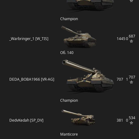
Champion
687
_Warbringer_1 [W_TIS]
1445
0
Об. 140
707
DEDA_BOBA1966 [VR-AG]
707
1
Champion
534
DedvKedah [SP_DV]
381
0
Manticore