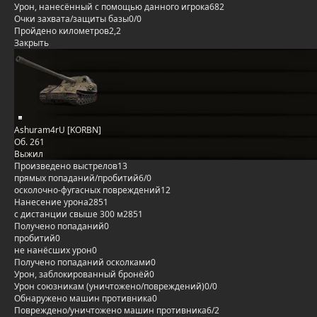
Урон, нанесённый с помощью данного игрока
682
Очки захвата/защиты базы
0/0
Пройдено километров
2,2
Закрыть
Ashuram4rU [KORBN]
Об. 261
Выжил
Произведено выстрелов
13
прямых попаданий/пробитий
6/0
осколочно-фугасных повреждений
12
Нанесение урона
2851
с дистанции свыше 300 м
2851
Получено попаданий
0
пробитий
0
не нанёсших урон
0
Получено попаданий осколками
0
Урон, заблокированный бронёй
0
Урон союзникам (уничтожено/повреждений)
0/0
Обнаружено машин противника
0
Повреждено/уничтожено машин противника
6/2