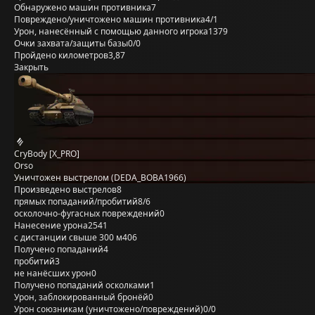
Обнаружено машин противника
7
Повреждено/уничтожено машин противника
4/1
Урон, нанесённый с помощью данного игрока
1379
Очки захвата/защиты базы
0/0
Пройдено километров
3,87
Закрыть
CryBody [X_PRO]
Orso
Уничтожен выстрелом (DEDA_BOBA1966)
Произведено выстрелов
8
прямых попаданий/пробитий
8/6
осколочно-фугасных повреждений
0
Нанесение урона
2541
с дистанции свыше 300 м
406
Получено попаданий
4
пробитий
3
не нанёсших урон
0
Получено попаданий осколками
1
Урон, заблокированный бронёй
0
Урон союзникам (уничтожено/повреждений)
0/0