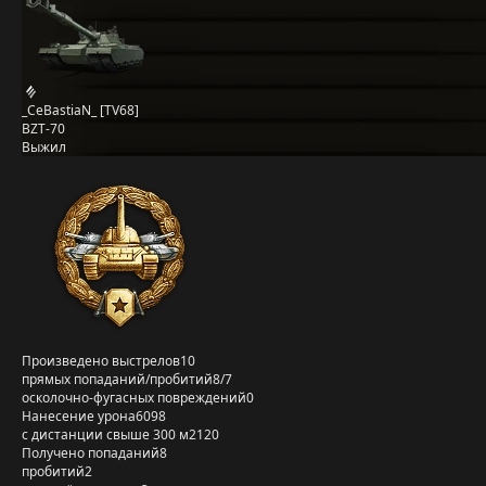
_CeBastiaN_ [TV68]
BZT-70
Выжил
Произведено выстрелов
10
прямых попаданий/пробитий
8/7
осколочно-фугасных повреждений
0
Нанесение урона
6098
с дистанции свыше 300 м
2120
Получено попаданий
8
пробитий
2