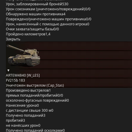
Урон, заблокированный бронёй
530
Урон союзникам (уничтожено/повреждений)
0/0
Обнаружено машин противника
4
Повреждено/уничтожено машин противника
0/0
Урон, нанесённый с помощью данного игрока
0
Очки захвата/защиты базы
0/0
Пройдено километров
1,4
Закрыть
ARTEM4840 [W_LES]
FV215b 183
Уничтожен выстрелом (Cap_Stas)
Произведено выстрелов
1
прямых попаданий/пробитий
0/0
осколочно-фугасных повреждений
0
Нанесение урона
0
с дистанции свыше 300 м
0
Получено попаданий
3
пробитий
3
не нанёсших урон
0
Получено попаданий осколками
0