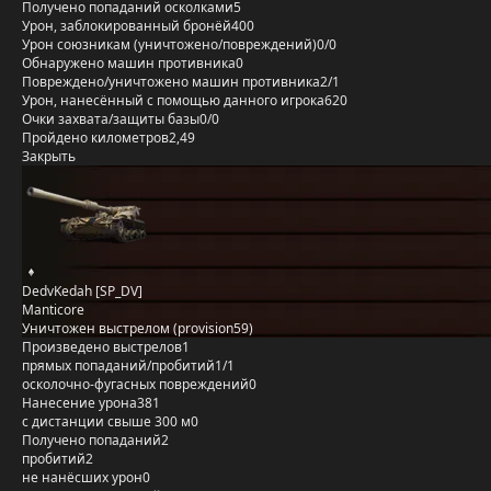
Получено попаданий осколками
5
Урон, заблокированный бронёй
400
Урон союзникам (уничтожено/повреждений)
0/0
Обнаружено машин противника
0
Повреждено/уничтожено машин противника
2/1
Урон, нанесённый с помощью данного игрока
620
Очки захвата/защиты базы
0/0
Пройдено километров
2,49
Закрыть
DedvKedah [SP_DV]
Manticore
Уничтожен выстрелом (provision59)
Произведено выстрелов
1
прямых попаданий/пробитий
1/1
осколочно-фугасных повреждений
0
Нанесение урона
381
с дистанции свыше 300 м
0
Получено попаданий
2
пробитий
2
не нанёсших урон
0