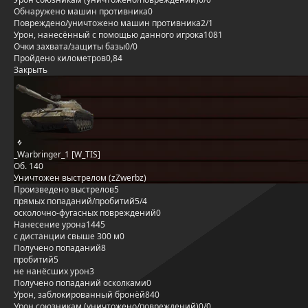
Обнаружено машин противника
0
Повреждено/уничтожено машин противника
2/1
Урон, нанесённый с помощью данного игрока
1081
Очки захвата/защиты базы
0/0
Пройдено километров
0,84
Закрыть
_Warbringer_1 [W_TIS]
Об. 140
Уничтожен выстрелом (zZwerbz)
Произведено выстрелов
5
прямых попаданий/пробитий
5/4
осколочно-фугасных повреждений
0
Нанесение урона
1445
с дистанции свыше 300 м
0
Получено попаданий
8
пробитий
5
не нанёсших урон
3
Получено попаданий осколками
0
Урон, заблокированный бронёй
840
Урон союзникам (уничтожено/повреждений)
0/0