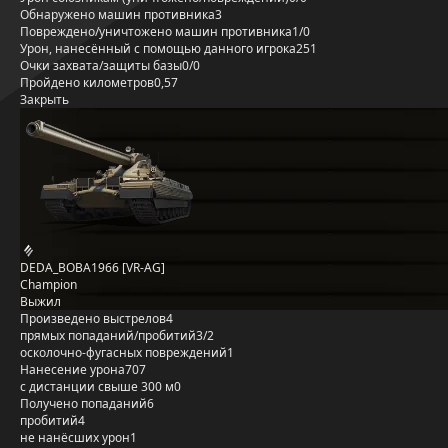
Обнаружено машин противника
3
Повреждено/уничтожено машин противника
1/0
Урон, нанесённый с помощью данного игрока
251
Очки захвата/защиты базы
0/0
Пройдено километров
0,57
Закрыть
DEDA_BOBA1966 [VR-AG]
Champion
Выжил
Произведено выстрелов
4
прямых попаданий/пробитий
3/2
осколочно-фугасных повреждений
1
Нанесение урона
707
с дистанции свыше 300 м
0
Получено попаданий
6
пробитий
4
не нанёсших урон
1