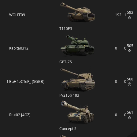
582
WOLFF09
192
1
T110E3
505
Kapitan312
0
0
GPT-75
568
1
BuH4eCTeP_ [SGGB]
0
0
FV215b 183
561
Rtut02 [4OZ]
0
0
Concept 5