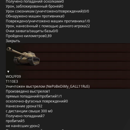
Получено попаданий осколками
0
Урон, заблокированный бронёй
0
Урон союзникам (уничтожено/повреждений)
0/0
Обнаружено машин противника
0
Повреждено/уничтожено машин противника
1/0
Урон, нанесённый с помощью данного игрока
22
Очки захвата/защиты базы
0/0
Пройдено километров
0,89
Закрыть
WOLFF09
T110E3
Уничтожен выстрелом (NePoBeDiMy_GALL11RuS)
Произведено выстрелов
1
прямых попаданий/пробитий
1/1
осколочно-фугасных повреждений
0
Нанесение урона
192
с дистанции свыше 300 м
0
Получено попаданий
7
пробитий
5
не нанёсших урон
2