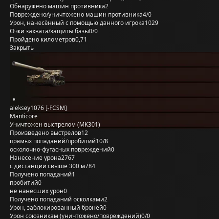
Обнаружено машин противника
2
Повреждено/уничтожено машин противника
4/0
Урон, нанесённый с помощью данного игрока
1029
Очки захвата/защиты базы
0/0
Пройдено километров
0,71
Закрыть
aleksey1076 [-FCSM]
Manticore
Уничтожен выстрелом (MK301)
Произведено выстрелов
12
прямых попаданий/пробитий
10/8
осколочно-фугасных повреждений
0
Нанесение урона
2767
с дистанции свыше 300 м
784
Получено попаданий
1
пробитий
0
не нанёсших урон
0
Получено попаданий осколками
2
Урон, заблокированный бронёй
0
Урон союзникам (уничтожено/повреждений)
0/0