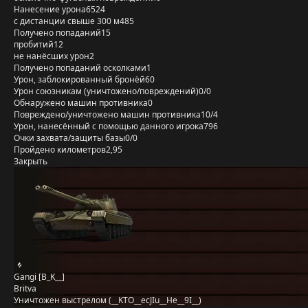
Нанесение урона
6524
с дистанции свыше 300 м
485
Получено попаданий
15
пробитий
12
не нанёсших урон
2
Получено попаданий осколками
1
Урон, заблокированный бронёй
60
Урон союзникам (уничтожено/повреждений)
0/0
Обнаружено машин противника
0
Повреждено/уничтожено машин противника
10/4
Урон, нанесённый с помощью данного игрока
796
Очки захвата/защиты базы
0/0
Пройдено километров
2,95
Закрыть
Gangi [B_K__]
Britva
Уничтожен выстрелом (__KTO__ecJIu__He__9I__)