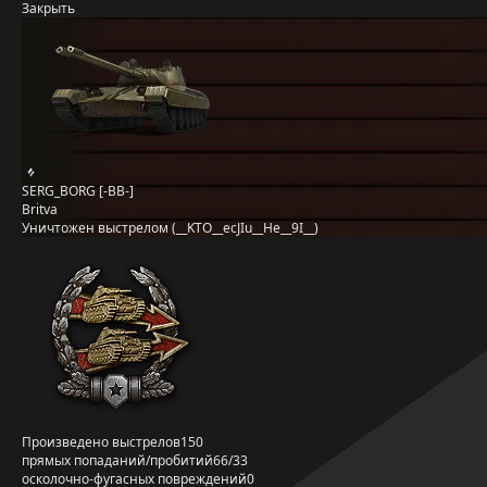
Закрыть
SERG_BORG [-BB-]
Britva
Уничтожен выстрелом (__KTO__ecJIu__He__9I__)
Произведено выстрелов
150
прямых попаданий/пробитий
66/33
осколочно-фугасных повреждений
0