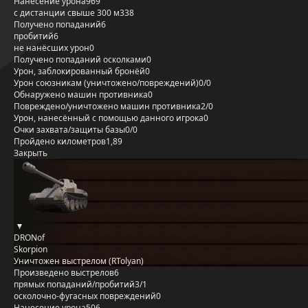
Нанесение урона
969
с дистанции свыше 300 м
338
Получено попаданий
6
пробитий
6
не нанёсших урон
0
Получено попаданий осколками
0
Урон, заблокированный бронёй
0
Урон союзникам (уничтожено/повреждений)
0/0
Обнаружено машин противника
0
Повреждено/уничтожено машин противника
2/0
Урон, нанесённый с помощью данного игрока
0
Очки захвата/защиты базы
0/0
Пройдено километров
1,89
Закрыть
DRONof
Skorpion
Уничтожен выстрелом (RTolyan)
Произведено выстрелов
6
прямых попаданий/пробитий
3/1
осколочно-фугасных повреждений
0
Нанесение урона
506