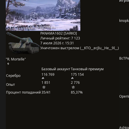
Игро
knopk
PANAMA1602 [SARKO]
Личный рейтинг:
7 123
7 июля 2026 г. 15:31
Уничтожен выстрелом (__KTO__ecJIu__He__9I__)
BcTP
"R. Mortelle"
Базовый аккаунт
Танковый премиум
116 769
175 154
Серебро
1 851
2 776
Опыт
Процент попаданий
35/41
85,37%
Open
Ashto