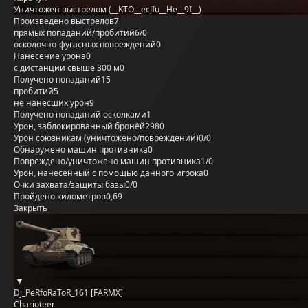
Уничтожен выстрелом (__KTO__ecJIu__He__9I__)
Произведено выстрелов
7
прямых попаданий/пробитий
6/0
осколочно-фугасных повреждений
0
Нанесение урона
0
с дистанции свыше 300 м
0
Получено попаданий
15
пробитий
5
не нанёсших урон
9
Получено попаданий осколками
1
Урон, заблокированный бронёй
2980
Урон союзникам (уничтожено/повреждений)
0/0
Обнаружено машин противника
0
Повреждено/уничтожено машин противника
1/0
Урон, нанесённый с помощью данного игрока
0
Очки захвата/защиты базы
0/0
Пройдено километров
0,69
Закрыть
Dj_PeRfoRaToR_161 [FARMX]
Charioteer