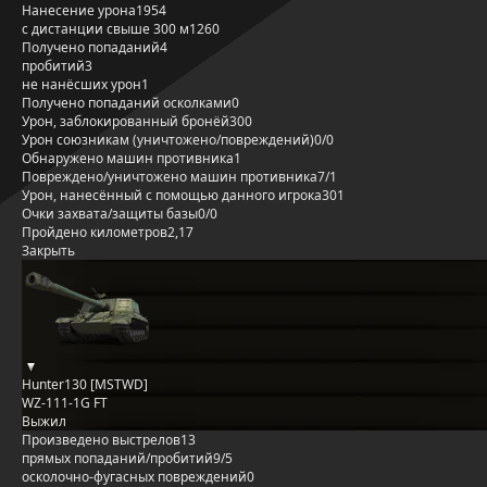
Нанесение урона
1954
с дистанции свыше 300 м
1260
Получено попаданий
4
пробитий
3
не нанёсших урон
1
Получено попаданий осколками
0
Урон, заблокированный бронёй
300
Урон союзникам (уничтожено/повреждений)
0/0
Обнаружено машин противника
1
Повреждено/уничтожено машин противника
7/1
Урон, нанесённый с помощью данного игрока
301
Очки захвата/защиты базы
0/0
Пройдено километров
2,17
Закрыть
Hunter130 [MSTWD]
WZ-111-1G FT
Выжил
Произведено выстрелов
13
прямых попаданий/пробитий
9/5
осколочно-фугасных повреждений
0