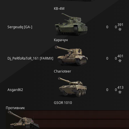
КВ-4М
391
Sergeudq [GA-]
0
0
Карачун
401
Dj_PeRfoRaToR_161 [FARMX]
0
0
Charioteer
413
Asgard62
0
0
GSOR 1010
Противник