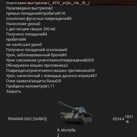
Уничтожен выстрелом (__KTO__ecJIu__He__9I__)
Произведено выстрелов
2
прямых попаданий/пробитий
1/0
осколочно-фугасных повреждений
0
Нанесение урона
0
с дистанции свыше 300 м
0
Получено попаданий
4
пробитий
4
не нанёсших урон
0
Получено попаданий осколками
0
Урон, заблокированный бронёй
0
Урон союзникам (уничтожено/повреждений)
0/0
Обнаружено машин противника
2
Повреждено/уничтожено машин противника
0/0
Урон, нанесённый с помощью данного игрока
467
Очки захвата/защиты базы
0/0
Пройдено километров
1,11
Закрыть
1851
PANAMA1602 [SARKO]
6524
4
R. Mortelle
2