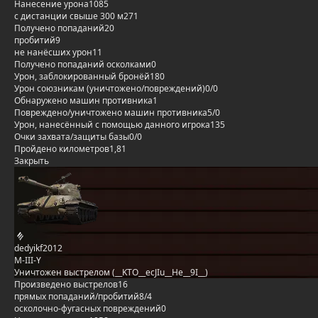
Нанесение урона
1085
с дистанции свыше 300 м
271
Получено попаданий
20
пробитий
9
не нанёсших урон
11
Получено попаданий осколками
0
Урон, заблокированный бронёй
180
Урон союзникам (уничтожено/повреждений)
0/0
Обнаружено машин противника
1
Повреждено/уничтожено машин противника
5/0
Урон, нанесённый с помощью данного игрока
135
Очки захвата/защиты базы
0/0
Пройдено километров
1,81
Закрыть
dedyikf2012
M-III-Y
Уничтожен выстрелом (__KTO__ecJIu__He__9I__)
Произведено выстрелов
16
прямых попаданий/пробитий
8/4
осколочно-фугасных повреждений
0