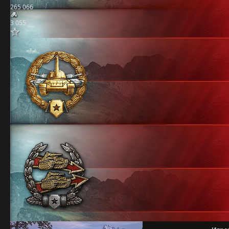
265 066
3 055