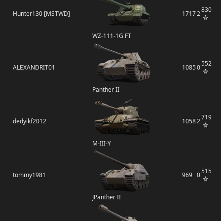
830
Hunter130 [MSTWD]
1717
2
WZ-111-1G FT
552
ALEXANDRIT01
1085
0
Panther II
719
dedyikf2012
1058
2
M-III-Y
515
tommy1981
969
0
JPanther II