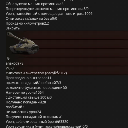
Обнаружено машин противника
3
Повреждено/уничтожено машин противника
5/0
Урон, нанесённый с помощью данного игрока
1096
Очки захвата/защиты базы
0/0
Пройдено километров
2,2
Закрыть
anakoda78
ИС-3
Уничтожен выстрелом (dedyikf2012)
Произведено выстрелов
11
прямых попаданий/пробитий
7/3
осколочно-фугасных повреждений
0
Нанесение урона
1064
с дистанции свыше 300 м
0
Получено попаданий
28
пробитий
3
не нанёсших урон
24
Получено попаданий осколками
1
Урон, заблокированный бронёй
3320
Урон союзникам (уничтожено/повреждений)
0/0