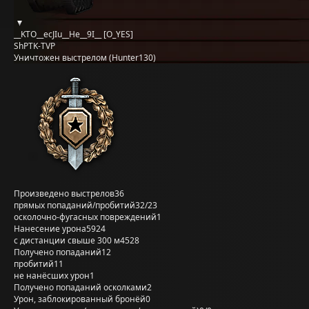
__KTO__ecJIu__He__9I__ [O_YES]
ShPTK-TVP
Уничтожен выстрелом (Hunter130)
Произведено выстрелов
36
прямых попаданий/пробитий
32/23
осколочно-фугасных повреждений
1
Нанесение урона
5924
с дистанции свыше 300 м
4528
Получено попаданий
12
пробитий
11
не нанёсших урон
1
Получено попаданий осколками
2
Урон, заблокированный бронёй
0