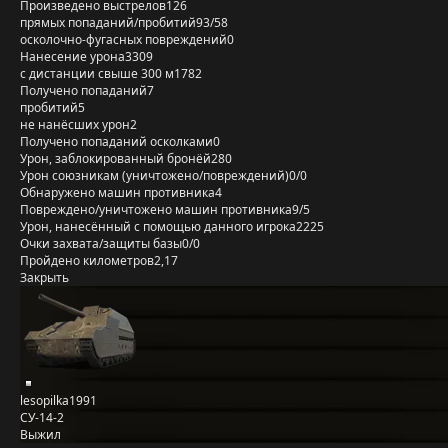
Произведено выстрелов
126
прямых попаданий/пробитий
93/58
осколочно-фугасных повреждений
0
Нанесение урона
3309
с дистанции свыше 300 м
1782
Получено попаданий
7
пробитий
5
не нанёсших урон
2
Получено попаданий осколками
0
Урон, заблокированный бронёй
280
Урон союзникам (уничтожено/повреждений)
0/0
Обнаружено машин противника
4
Повреждено/уничтожено машин противника
9/5
Урон, нанесённый с помощью данного игрока
2225
Очки захвата/защиты базы
0/0
Пройдено километров
2,17
Закрыть
lesopilka1991
СУ-14-2
Выжил