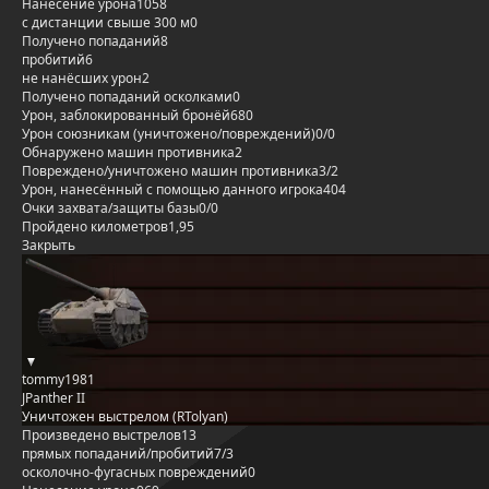
Нанесение урона
1058
с дистанции свыше 300 м
0
Получено попаданий
8
пробитий
6
не нанёсших урон
2
Получено попаданий осколками
0
Урон, заблокированный бронёй
680
Урон союзникам (уничтожено/повреждений)
0/0
Обнаружено машин противника
2
Повреждено/уничтожено машин противника
3/2
Урон, нанесённый с помощью данного игрока
404
Очки захвата/защиты базы
0/0
Пройдено километров
1,95
Закрыть
tommy1981
JPanther II
Уничтожен выстрелом (RTolyan)
Произведено выстрелов
13
прямых попаданий/пробитий
7/3
осколочно-фугасных повреждений
0