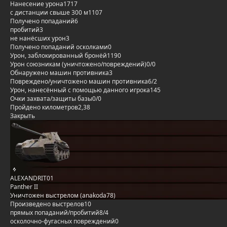
Нанесение урона
1717
с дистанции свыше 300 м
1107
Получено попаданий
6
пробитий
3
не нанёсших урон
3
Получено попаданий осколками
0
Урон, заблокированный бронёй
1190
Урон союзникам (уничтожено/повреждений)
0/0
Обнаружено машин противника
3
Повреждено/уничтожено машин противника
6/2
Урон, нанесённый с помощью данного игрока
145
Очки захвата/защиты базы
0/0
Пройдено километров
2,38
Закрыть
ALEXANDRIT01
Panther II
Уничтожен выстрелом (anakoda78)
Произведено выстрелов
10
прямых попаданий/пробитий
8/4
осколочно-фугасных повреждений
0