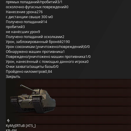
прямых попаданий/пробитий
3/1
осколочно-фугасных повреждений
0
Нанесение урона
276
с дистанции свыше 300 м
0
Получено попаданий
14
пробитий
3
не нанёсших урон
9
Получено попаданий осколками
2
Урон, заблокированный бронёй
2190
Урон союзникам (уничтожено/повреждений)
0/0
Обнаружено машин противника
1
Повреждено/уничтожено машин противника
1/0
Урон, нанесённый с помощью данного игрока
0
Очки захвата/защиты базы
0/0
Пройдено километров
0,84
Закрыть
KyMyJIRTuB [ATS_]
КВ-4М