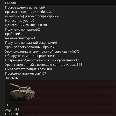
Выжил
Произведено выстрелов
6
прямых попаданий/пробитий
2/0
осколочно-фугасных повреждений
0
Нанесение урона
0
с дистанции свыше 300 м
0
Получено попаданий
2
пробитий
1
не нанёсших урон
1
Получено попаданий осколками
0
Урон, заблокированный бронёй
0
Урон союзникам (уничтожено/повреждений)
0/0
Обнаружено машин противника
0
Повреждено/уничтожено машин противника
1/0
Урон, нанесённый с помощью данного игрока
144
Очки захвата/защиты базы
0/0
Пройдено километров
1,67
Закрыть
Asgard62
GSOR 1010