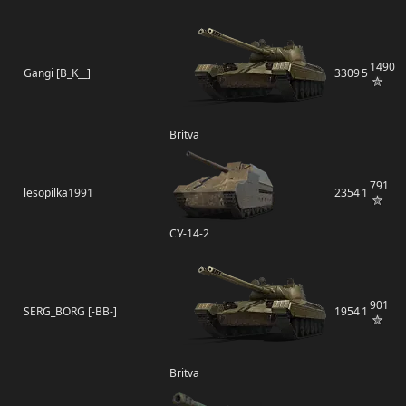
1490
Gangi [B_K__]
3309
5
Britva
791
lesopilka1991
2354
1
СУ-14-2
901
SERG_BORG [-BB-]
1954
1
Britva