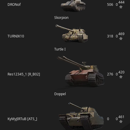
444
DRONof
506
0
Skorpion
469
TURNIK10
318
0
Turtle I
420
Res12345_1 [R_B02]
276
0
Doppel
461
KyMyJIRTuB [ATS_]
0
0