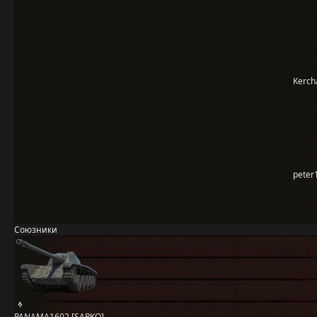
Kerch
peter
Союзники
PANAMA1602 [SARKO]