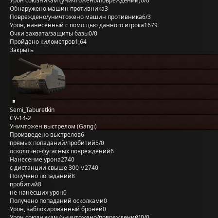
Урон союзникам (уничтожено/повреждений)
0/0
Обнаружено машин противника
3
Повреждено/уничтожено машин противника
6/3
Урон, нанесённый с помощью данного игрока
1679
Очки захвата/защиты базы
0/0
Пройдено километров
1,64
Закрыть
Semi_Taburetkin
СУ-14-2
Уничтожен выстрелом (Gangi)
Произведено выстрелов
6
прямых попаданий/пробитий
5/0
осколочно-фугасных повреждений
6
Нанесение урона
2740
с дистанции свыше 300 м
2740
Получено попаданий
8
пробитий
8
не нанёсших урон
0
Получено попаданий осколками
0
Урон, заблокированный бронёй
0
Урон союзникам (уничтожено/повреждений)
0/0