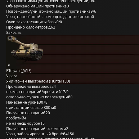
Урон союзникам (уничтожено/повреждений)
0/0
Обнаружено машин противника
0
Повреждено/уничтожено машин противника
9/6
Урон, нанесённый с помощью данного игрока
0
Очки захвата/защиты базы
0/0
Пройдено километров
2,62
Закрыть
RTolyan [_WLF]
Vipera
Уничтожен выстрелом (Hunter130)
Произведено выстрелов
24
прямых попаданий/пробитий
17/9
осколочно-фугасных повреждений
0
Нанесение урона
3078
с дистанции свыше 300 м
0
Получено попаданий
20
пробитий
4
не нанёсших урон
15
Получено попаданий осколками
2
Урон, заблокированный бронёй
4150