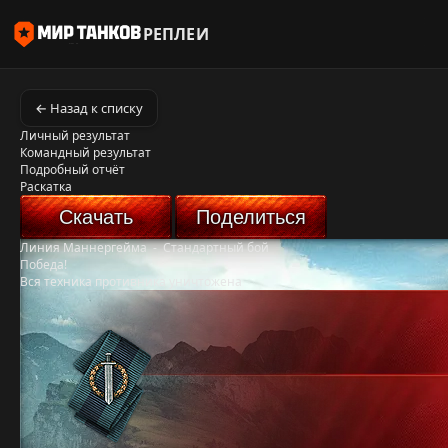
РЕПЛЕИ
← Назад к списку
Личный результат
Командный результат
Подробный отчёт
Раскатка
Скачать
Поделиться
Линия Маннергейма
-
Стандартный бой
Победа!
Вся техника противника уничтожена