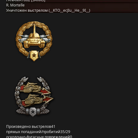
R. Mortelle
Уничтожен выстрелом (__KTO__ecJIu__He__9I__)
Произведено выстрелов
41
прямых попаданий/пробитий
35/29
осколочно-фугасных повреждений
0