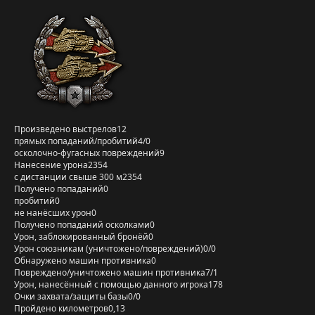
Произведено выстрелов
12
прямых попаданий/пробитий
4/0
осколочно-фугасных повреждений
9
Нанесение урона
2354
с дистанции свыше 300 м
2354
Получено попаданий
0
пробитий
0
не нанёсших урон
0
Получено попаданий осколками
0
Урон, заблокированный бронёй
0
Урон союзникам (уничтожено/повреждений)
0/0
Обнаружено машин противника
0
Повреждено/уничтожено машин противника
7/1
Урон, нанесённый с помощью данного игрока
178
Очки захвата/защиты базы
0/0
Пройдено километров
0,13