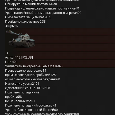
Обнаружено машин противника
0
Повреждено/уничтожено машин противника
4/1
Урон, нанесённый с помощью данного игрока
400
Очки захвата/защиты базы
0/0
Пройдено километров
0,33
Закрыть
Ashton112 [FCLUB]
Lorr. 40 t
Уничтожен выстрелом (PANAMA1602)
Произведено выстрелов
14
прямых попаданий/пробитий
12/7
осколочно-фугасных повреждений
0
Нанесение урона
2101
с дистанции свыше 300 м
608
Получено попаданий
9
пробитий
8
не нанёсших урон
1
Получено попаданий осколками
1
Урон, заблокированный бронёй
60
Урон союзникам (уничтожено/повреждений)
0/0