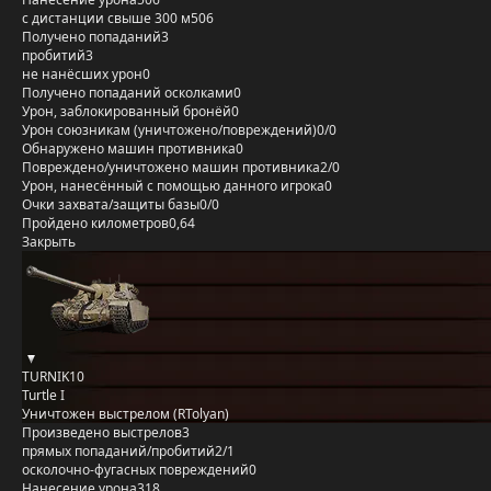
с дистанции свыше 300 м
506
Получено попаданий
3
пробитий
3
не нанёсших урон
0
Получено попаданий осколками
0
Урон, заблокированный бронёй
0
Урон союзникам (уничтожено/повреждений)
0/0
Обнаружено машин противника
0
Повреждено/уничтожено машин противника
2/0
Урон, нанесённый с помощью данного игрока
0
Очки захвата/защиты базы
0/0
Пройдено километров
0,64
Закрыть
TURNIK10
Turtle I
Уничтожен выстрелом (RTolyan)
Произведено выстрелов
3
прямых попаданий/пробитий
2/1
осколочно-фугасных повреждений
0
Нанесение урона
318