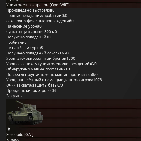
Уничтожен выстрелом (OpenWRT)
Произведено выстрелов
0
прямых попаданий/пробитий
0/0
осколочно-фугасных повреждений
0
Нанесение урона
0
с дистанции свыше 300 м
0
Получено попаданий
10
пробитий
3
не нанёсших урон
5
Получено попаданий осколками
2
Урон, заблокированный бронёй
1700
Урон союзникам (уничтожено/повреждений)
0/0
Обнаружено машин противника
0
Повреждено/уничтожено машин противника
0/0
Урон, нанесённый с помощью данного игрока
1078
Очки захвата/защиты базы
0/0
Пройдено километров
0,04
Закрыть
Sergeudq [GA-]
Карачун