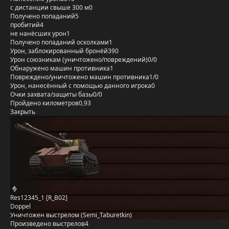
с дистанции свыше 300 м
0
Получено попаданий
5
пробитий
4
не нанёсших урон
1
Получено попаданий осколками
1
Урон, заблокированный бронёй
390
Урон союзникам (уничтожено/повреждений)
0/0
Обнаружено машин противника
1
Повреждено/уничтожено машин противника
1/0
Урон, нанесённый с помощью данного игрока
0
Очки захвата/защиты базы
0/0
Пройдено километров
0,93
Закрыть
Res12345_1 [R_B02]
Doppel
Уничтожен выстрелом (Semi_Taburetkin)
Произведено выстрелов
4