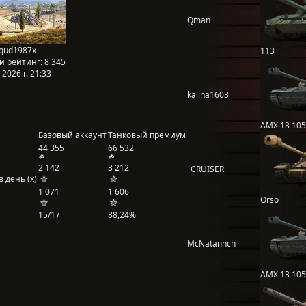
Qman
gud1987x
113
й рейтинг:
8 345
2026 г. 21:33
kalina1603
AMX 13 105
Базовый аккаунт
Танковый премиум
44 355
66 532
2 142
3 212
_CRUISER
 день (x)
1 071
1 606
Orso
15/17
88,24%
McNatannch
AMX 13 105