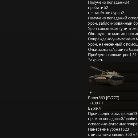
Получено попаданий
4
пробитий
2
не нанёсших урон
2
Получено попаданий оско
Урон, заблокированный б
Урон союзникам (уничтож
Обнаружено машин проти
Повреждено/уничтожено 
Урон, нанесённый с помощ
Очки захвата/защиты базы
Пройдено километров
1,31
Закрыть
Bober863 [PV777]
Т-100 ЛТ
Выжил
Произведено выстрелов
13
прямых попаданий/пробит
осколочно-фугасных повр
Нанесение урона
1623
с дистанции свыше 300 м
4