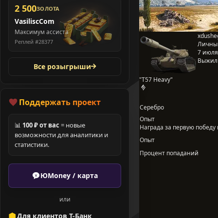
2 500
ЗОЛОТА
VasiliscCom
Максимум ассиста
xdushe
Реплей #28377
Личны
7 июля 
Выжил
Все розыгрыши
"T57 Heavy"
Поддержать проект
Серебро
Опыт
📊
100 ₽ от вас
= новые
Награда за первую победу в
возможности для аналитики и
Опыт
статистики.
Процент попаданий
ЮMoney / карта
или
Для клиентов Т-Банк