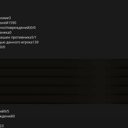
лками
3
ронёй
1590
ено/повреждений)
0/0
вника
0
машин противника
5/1
ью данного игрока
139
0/0
ий
9/5
еждений
0
23