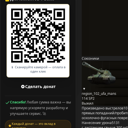
Союзники
📱 Сканируйте камерой — оплата в
один клик
Сделать донат
region_102_ufa_mans
114 SP2
Спасибо!
Любая сумма важна — вы
Выжил
напрямую ускоряете разработку и
Произведено выстрелов
10
прямых попаданий/пробит
улучшаете сервис. 🚀
осколочно-фугасных повр
Нанесение урона
5131
Каждый донат — это вклад в
с дистанции свыше 300 м
4
развитие