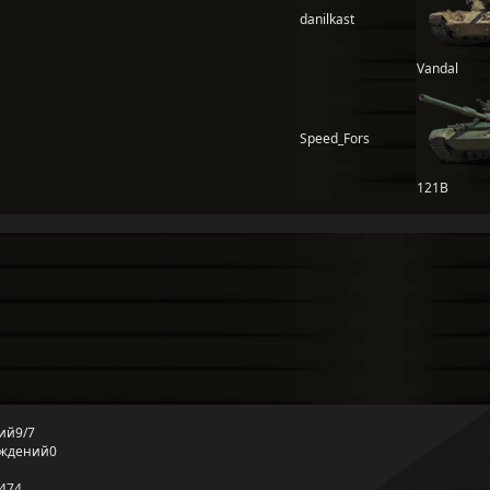
danilkast
Vandal
Speed_Fors
121B
ий
9/7
еждений
0
474