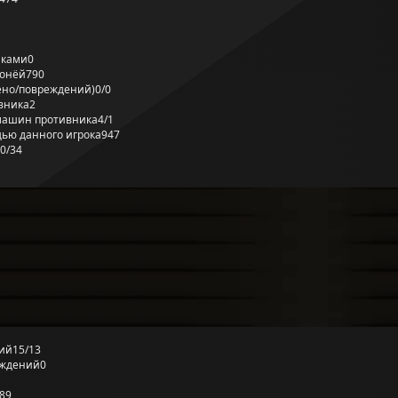
лками
0
ронёй
790
ено/повреждений)
0/0
вника
2
машин противника
4/1
ью данного игрока
947
0/34
ий
15/13
еждений
0
89