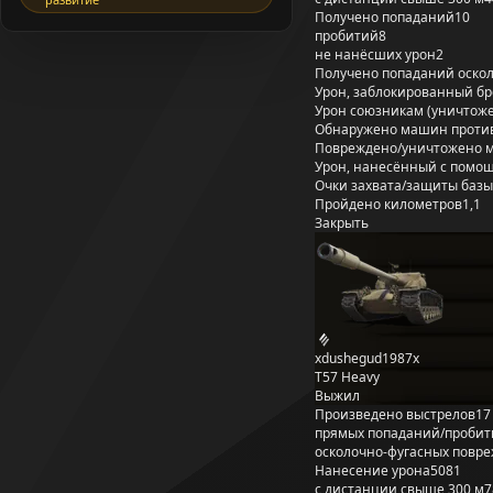
Получено попаданий
10
пробитий
8
не нанёсших урон
2
Получено попаданий оско
Урон, заблокированный б
Урон союзникам (уничтож
Обнаружено машин проти
Повреждено/уничтожено 
Урон, нанесённый с помощ
Очки захвата/защиты базы
Пройдено километров
1,1
Закрыть
xdushegud1987x
T57 Heavy
Выжил
Произведено выстрелов
17
прямых попаданий/пробит
осколочно-фугасных повр
Нанесение урона
5081
с дистанции свыше 300 м
7