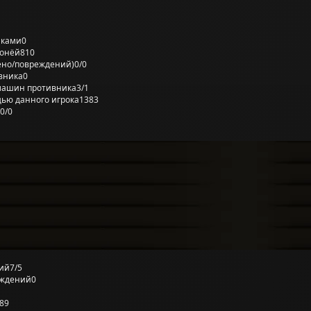
лками
0
ронёй
810
ено/повреждений)
0/0
вника
0
машин противника
3/1
ью данного игрока
1383
0/0
ий
7/5
еждений
0
89