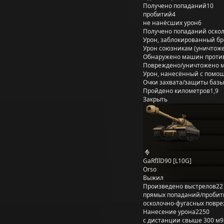
Получено попаданий
10
пробитий
4
не нанёсших урон
6
Получено попаданий оско
Урон, заблокированный б
Урон союзникам (уничтож
Обнаружено машин проти
Повреждено/уничтожено 
Урон, нанесённый с помощ
Очки захвата/защиты базы
Пройдено километров
1,9
Закрыть
GaRfIlD90 [L10G]
Orso
Выжил
Произведено выстрелов
22
прямых попаданий/пробит
осколочно-фугасных повр
Нанесение урона
2250
с дистанции свыше 300 м
9