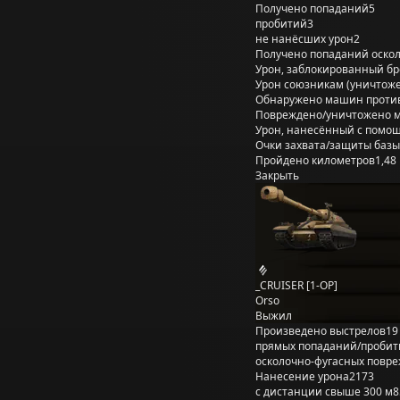
Получено попаданий
5
пробитий
3
не нанёсших урон
2
Получено попаданий оско
Урон, заблокированный б
Урон союзникам (уничтож
Обнаружено машин проти
Повреждено/уничтожено 
Урон, нанесённый с помощ
Очки захвата/защиты базы
Пройдено километров
1,48
Закрыть
_CRUISER [1-OP]
Orso
Выжил
Произведено выстрелов
19
прямых попаданий/пробит
осколочно-фугасных повр
Нанесение урона
2173
с дистанции свыше 300 м
8