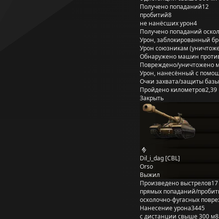
Получено попаданий
12
пробитий
8
не нанёсших урон
4
Получено попаданий оско
Урон, заблокированный б
Урон союзникам (уничтож
Обнаружено машин проти
Повреждено/уничтожено 
Урон, нанесённый с помощ
Очки захвата/защиты базы
Пройдено километров
2,39
Закрыть
Dil_i_dag [CBL]
Orso
Выжил
Произведено выстрелов
17
прямых попаданий/пробит
осколочно-фугасных повр
Нанесение урона
3445
с дистанции свыше 300 м
8