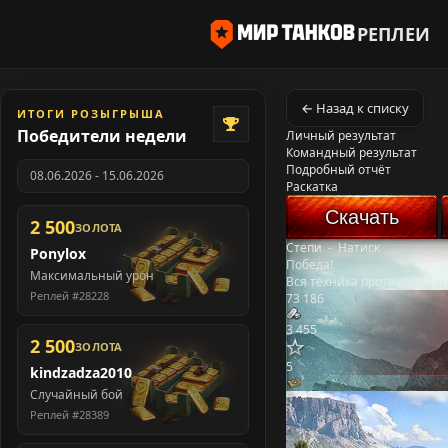
РЕПЛЕИ
← Назад к списку
ИТОГИ РОЗЫГРЫША
Победители недели
Личный результат
Командный результат
Подробный отчёт
08.06.2026 - 15.06.2026
Раскатка
Скачать
2 500
ЗОЛОТА
Степи
-
Натиск
Ponylox
Победа!
Максимальный урон
Вся техника противника у
Реплей #28228
73 186
3 455
2 500
ЗОЛОТА
5
kindzadza2010
Случайный бой
Реплей #28389