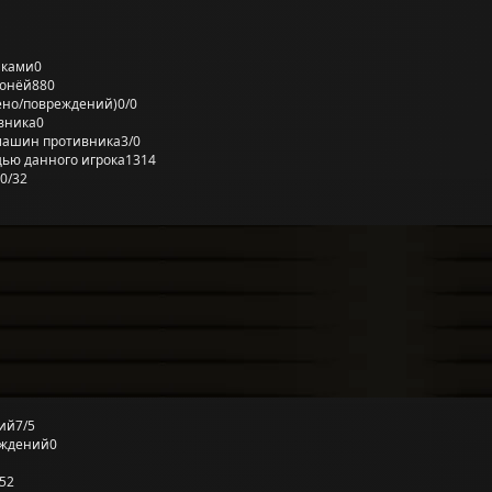
лками
0
ронёй
880
ено/повреждений)
0/0
вника
0
машин противника
3/0
ью данного игрока
1314
0/32
ий
7/5
еждений
0
52