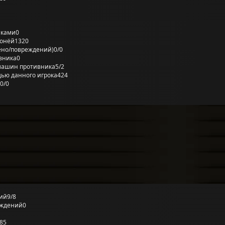
лками
0
ронёй
1320
ено/повреждений)
0/0
вника
0
машин противника
5/2
ью данного игрока
424
0/0
ий
9/8
еждений
0
85