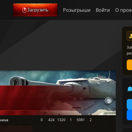
Розыгрыши
Войти
О прое
Загрузить
За
ре
0
424
1320
1
5081
2
ника