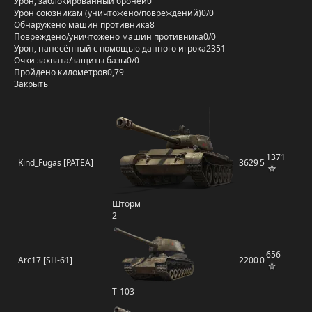
Урон, заблокированный бронёй
0
Урон союзникам (уничтожено/повреждений)
0/0
Обнаружено машин противника
8
Повреждено/уничтожено машин противника
0/0
Урон, нанесённый с помощью данного игрока
2351
Очки захвата/защиты базы
0/0
Пройдено километров
0,79
Закрыть
1371
Kind_Fugas [PATEA]
3629
5
Шторм
2
656
Arc17 [SH-61]
2200
0
Т-103