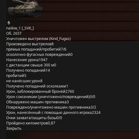
naikiw_1 [_SVK_]
Об. 265Т
Уничтожен выстрелом (Kind_Fugas)
Произведено выстрелов
8
прямых попаданий/пробитий
7/6
осколочно-фугасных повреждений
0
Нанесение урона
1947
с дистанции свыше 300 м
0
Получено попаданий
14
пробитий
5
не нанёсших урон
8
Получено попаданий осколками
1
Урон, заблокированный бронёй
2760
Урон союзникам (уничтожено/повреждений)
0/0
Обнаружено машин противника
3
Повреждено/уничтожено машин противника
3/2
Урон, нанесённый с помощью данного игрока
2324
Очки захвата/защиты базы
0/0
Пройдено километров
0,87
Закрыть