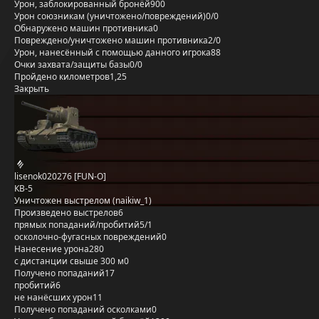
Урон, заблокированный бронёй
900
Урон союзникам (уничтожено/повреждений)
0/0
Обнаружено машин противника
0
Повреждено/уничтожено машин противника
2/0
Урон, нанесённый с помощью данного игрока
88
Очки захвата/защиты базы
0/0
Пройдено километров
1,25
Закрыть
lisenok020276 [FUN-O]
КВ-5
Уничтожен выстрелом (naikiw_1)
Произведено выстрелов
6
прямых попаданий/пробитий
5/1
осколочно-фугасных повреждений
0
Нанесение урона
280
с дистанции свыше 300 м
0
Получено попаданий
17
пробитий
6
не нанёсших урон
11
Получено попаданий осколками
0