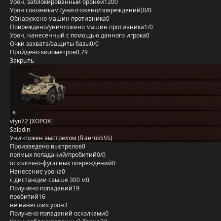
Урон, заблокированный бронёй
1200
Урон союзникам (уничтожено/повреждений)
0/0
Обнаружено машин противника
0
Повреждено/уничтожено машин противника
1/0
Урон, нанесённый с помощью данного игрока
0
Очки захвата/защиты базы
0/0
Пройдено километров
0,79
Закрыть
vtyn72 [XOPOX]
Saladin
Уничтожен выстрелом (fraerokSSS)
Произведено выстрелов
0
прямых попаданий/пробитий
0/0
осколочно-фугасных повреждений
0
Нанесение урона
0
с дистанции свыше 300 м
0
Получено попаданий
19
пробитий
16
не нанёсших урон
3
Получено попаданий осколками
0