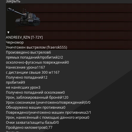
Закрыть
ANDREEV_RZN [T-72Y]
Черномор
Уничтожен выстрелом (fraerokSSS)
Произведено выстрелов
6
прямых попаданий/пробитий
2/2
осколочно-фугасных повреждений
0
Нанесение урона
1167
с дистанции свыше 300 м
1167
Получено попаданий
12
пробитий
9
не нанёсших урон
3
Получено попаданий осколками
0
Урон, заблокированный бронёй
120
Урон союзникам (уничтожено/повреждений)
0/0
Обнаружено машин противника
0
Повреждено/уничтожено машин противника
2/1
Урон, нанесённый с помощью данного игрока
0
Очки захвата/защиты базы
0/0
Пройдено километров
0,77