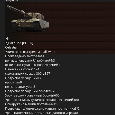
2_BaLeHoK [BOI3R]
Celestial
Уничтожен выстрелом (naikiw_1)
Произведено выстрелов
4
прямых попаданий/пробитий
4/3
осколочно-фугасных повреждений
1
Нанесение урона
1124
с дистанции свыше 300 м
357
Получено попаданий
17
пробитий
9
не нанёсших урон
8
Получено попаданий осколками
0
Урон, заблокированный бронёй
600
Урон союзникам (уничтожено/повреждений)
0/0
Обнаружено машин противника
1
Повреждено/уничтожено машин противника
3/2
Урон, нанесённый с помощью данного игрока
0