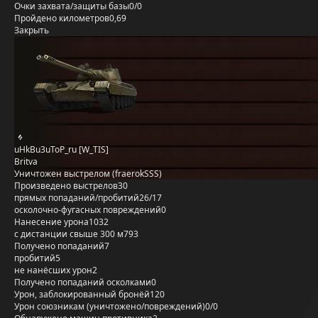
Очки захвата/защиты базы
0/0
Пройдено километров
0,69
Закрыть
uHkBu3uToP_ru [W_TIS]
Britva
Уничтожен выстрелом (fraerokSSS)
Произведено выстрелов
30
прямых попаданий/пробитий
26/17
осколочно-фугасных повреждений
0
Нанесение урона
1032
с дистанции свыше 300 м
793
Получено попаданий
7
пробитий
5
не нанёсших урон
2
Получено попаданий осколками
0
Урон, заблокированный бронёй
120
Урон союзникам (уничтожено/повреждений)
0/0