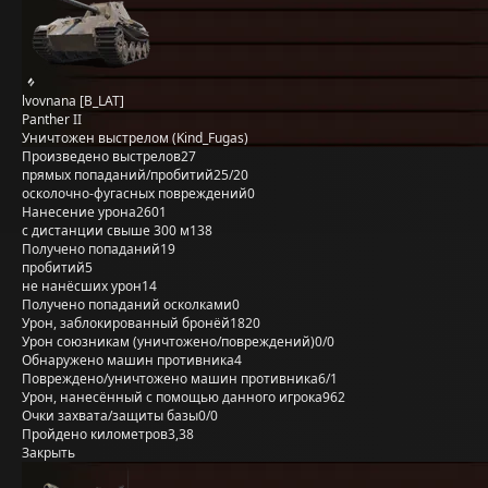
lvovnana [B_LAT]
Panther II
Уничтожен выстрелом (Kind_Fugas)
Произведено выстрелов
27
прямых попаданий/пробитий
25/20
осколочно-фугасных повреждений
0
Нанесение урона
2601
с дистанции свыше 300 м
138
Получено попаданий
19
пробитий
5
не нанёсших урон
14
Получено попаданий осколками
0
Урон, заблокированный бронёй
1820
Урон союзникам (уничтожено/повреждений)
0/0
Обнаружено машин противника
4
Повреждено/уничтожено машин противника
6/1
Урон, нанесённый с помощью данного игрока
962
Очки захвата/защиты базы
0/0
Пройдено километров
3,38
Закрыть