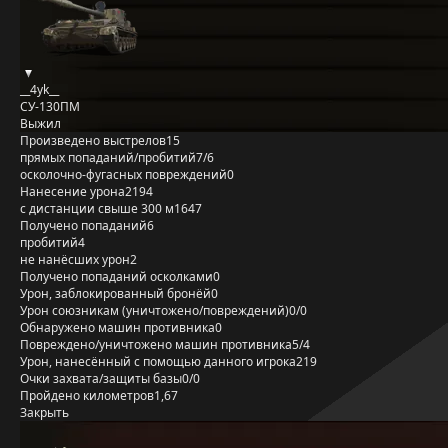
__4yk__
СУ-130ПМ
Выжил
Произведено выстрелов
15
прямых попаданий/пробитий
7/6
осколочно-фугасных повреждений
0
Нанесение урона
2194
с дистанции свыше 300 м
1647
Получено попаданий
6
пробитий
4
не нанёсших урон
2
Получено попаданий осколками
0
Урон, заблокированный бронёй
0
Урон союзникам (уничтожено/повреждений)
0/0
Обнаружено машин противника
0
Повреждено/уничтожено машин противника
5/4
Урон, нанесённый с помощью данного игрока
219
Очки захвата/защиты базы
0/0
Пройдено километров
1,67
Закрыть