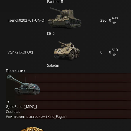
Panther II
498
lisenok020276 [FUN-O]
280
0
КВ-5
610
vtyn72 [XOPOX]
0
0
Saladin
Противник
GjeldRune [_MDC_]
Coutelas
Уничтожен выстрелом (Kind_Fugas)