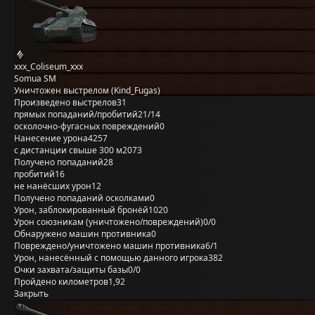
xxx_Coliseum_xxx
Somua SM
Уничтожен выстрелом (Kind_Fugas)
Произведено выстрелов
31
прямых попаданий/пробитий
21/14
осколочно-фугасных повреждений
0
Нанесение урона
4257
с дистанции свыше 300 м
2073
Получено попаданий
28
пробитий
16
не нанёсших урон
12
Получено попаданий осколками
0
Урон, заблокированный бронёй
1020
Урон союзникам (уничтожено/повреждений)
0/0
Обнаружено машин противника
0
Повреждено/уничтожено машин противника
6/1
Урон, нанесённый с помощью данного игрока
382
Очки захвата/защиты базы
0/0
Пройдено километров
1,92
Закрыть