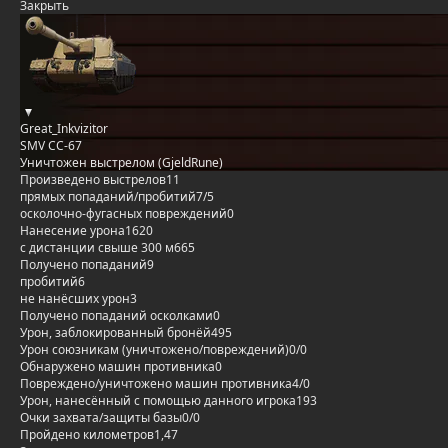
Закрыть
Great_Inkvizitor
SMV CC-67
Уничтожен выстрелом (GjeldRune)
Произведено выстрелов
11
прямых попаданий/пробитий
7/5
осколочно-фугасных повреждений
0
Нанесение урона
1620
с дистанции свыше 300 м
665
Получено попаданий
9
пробитий
6
не нанёсших урон
3
Получено попаданий осколками
0
Урон, заблокированный бронёй
495
Урон союзникам (уничтожено/повреждений)
0/0
Обнаружено машин противника
0
Повреждено/уничтожено машин противника
4/0
Урон, нанесённый с помощью данного игрока
193
Очки захвата/защиты базы
0/0
Пройдено километров
1,47