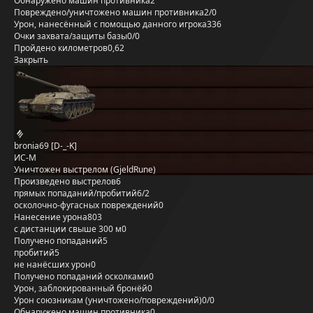
Обнаружено машин противника
2
Повреждено/уничтожено машин противника
2/0
Урон, нанесённый с помощью данного игрока
336
Очки захвата/защиты базы
0/0
Пройдено километров
0,62
Закрыть
bronia69 [D-_-K]
ИС-М
Уничтожен выстрелом (GjeldRune)
Произведено выстрелов
6
прямых попаданий/пробитий
6/2
осколочно-фугасных повреждений
0
Нанесение урона
803
с дистанции свыше 300 м
0
Получено попаданий
5
пробитий
5
не нанёсших урон
0
Получено попаданий осколками
0
Урон, заблокированный бронёй
0
Урон союзникам (уничтожено/повреждений)
0/0
Обнаружено машин противника
0