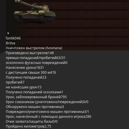
fantik046
Britva
Уничтожен выстрелом (lvovnana)
Произведено выстрелов
148
прямых попаданий/пробитий
63/31
осколочно-фугасных повреждений
0
Нанесение урона
1831
с дистанции свыше 300 м
476
Получено попаданий
23
пробитий
7
не нанёсших урон
15
Получено попаданий осколками
1
Урон, заблокированный бронёй
795
Урон союзникам (уничтожено/повреждений)
0/0
Обнаружено машин противника
3
Повреждено/уничтожено машин противника
3/1
Урон, нанесённый с помощью данного игрока
286
Очки захвата/защиты базы
0/0
Пройдено километров
2,75