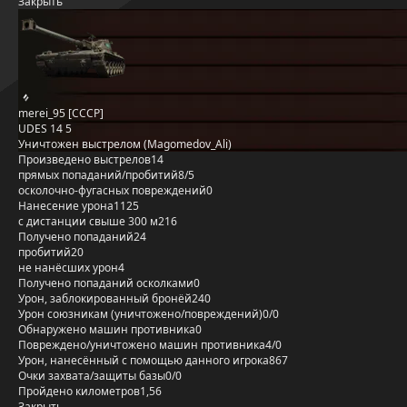
Закрыть
merei_95 [CCCP]
UDES 14 5
Уничтожен выстрелом (Magomedov_Ali)
Произведено выстрелов
14
прямых попаданий/пробитий
8/5
осколочно-фугасных повреждений
0
Нанесение урона
1125
с дистанции свыше 300 м
216
Получено попаданий
24
пробитий
20
не нанёсших урон
4
Получено попаданий осколками
0
Урон, заблокированный бронёй
240
Урон союзникам (уничтожено/повреждений)
0/0
Обнаружено машин противника
0
Повреждено/уничтожено машин противника
4/0
Урон, нанесённый с помощью данного игрока
867
Очки захвата/защиты базы
0/0
Пройдено километров
1,56
Закрыть