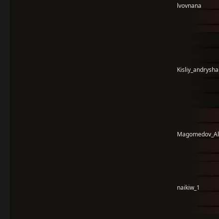
lvovnana
Kisliy_andrysha
Magomedov_Al
naikiw_1