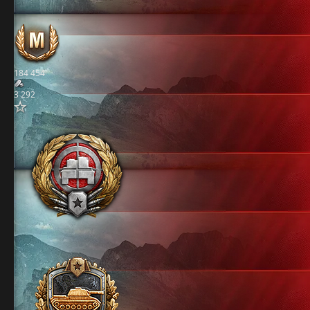
184 454
3 292