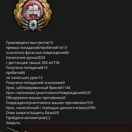
Произведено выстрелов
16
прямых попаданий/пробитий
14/13
осколочно-фугасных повреждений
0
Нанесение урона
3629
с дистанции свыше 300 м
2738
Получено попаданий
19
пробитий
6
не нанёсших урон
13
Получено попаданий осколками
0
Урон, заблокированный бронёй
1140
Урон союзникам (уничтожено/повреждений)
0/0
Обнаружено машин противника
0
Повреждено/уничтожено машин противника
10/5
Урон, нанесённый с помощью данного игрока
2096
Очки захвата/защиты базы
0/0
Пройдено километров
3,2
Закрыть