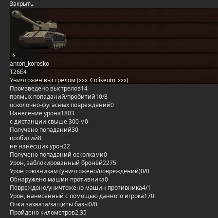
Закрыть
anton_korosko
T26E4
Уничтожен выстрелом (xxx_Coliseum_xxx)
Произведено выстрелов
14
прямых попаданий/пробитий
10/8
осколочно-фугасных повреждений
0
Нанесение урона
1803
с дистанции свыше 300 м
0
Получено попаданий
30
пробитий
8
не нанёсших урон
22
Получено попаданий осколками
0
Урон, заблокированный бронёй
2275
Урон союзникам (уничтожено/повреждений)
0/0
Обнаружено машин противника
0
Повреждено/уничтожено машин противника
4/1
Урон, нанесённый с помощью данного игрока
170
Очки захвата/защиты базы
0/0
Пройдено километров
2,35