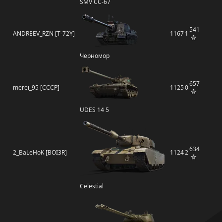
SMV CC-67
541
ANDREEV_RZN [T-72Y]
1167
1
Черномор
657
merei_95 [CCCP]
1125
0
UDES 14 5
634
2_BaLeHoK [BOI3R]
1124
2
Celestial