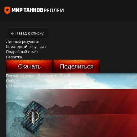
РЕПЛЕИ
← Назад к списку
Личный результат
Командный результат
Подробный отчёт
Раскатка
Скачать
Поделиться
Песчаная река
-
Стандартный бой
Победа!
Вся техника противника уничтожена