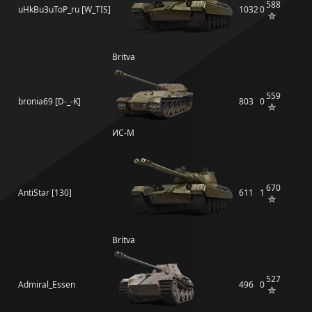
588
uHkBu3uToP_ru [W_TIS]
1032
0
Britva
559
bronia69 [D-_-K]
803
0
ИС-М
670
AntiStar [130]
611
1
Britva
527
Admiral_Essen
496
0