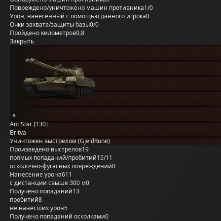
Повреждено/уничтожено машин противника
1/0
Урон, нанесённый с помощью данного игрока
0
Очки захвата/защиты базы
0/0
Пройдено километров
0,8
Закрыть
AntiStar [130]
Britva
Уничтожен выстрелом (GjeldRune)
Произведено выстрелов
19
прямых попаданий/пробитий
15/11
осколочно-фугасных повреждений
0
Нанесение урона
611
с дистанции свыше 300 м
0
Получено попаданий
13
пробитий
8
не нанёсших урон
5
Получено попаданий осколками
0