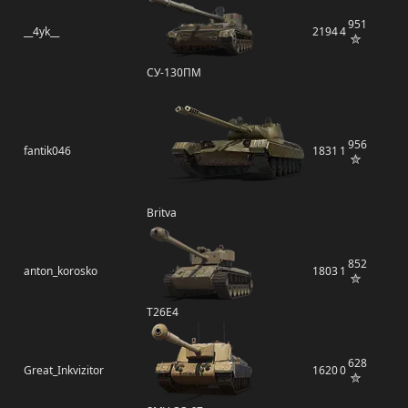
951
__4yk__
2194
4
СУ-130ПМ
956
fantik046
1831
1
Britva
852
anton_korosko
1803
1
T26E4
628
Great_Inkvizitor
1620
0