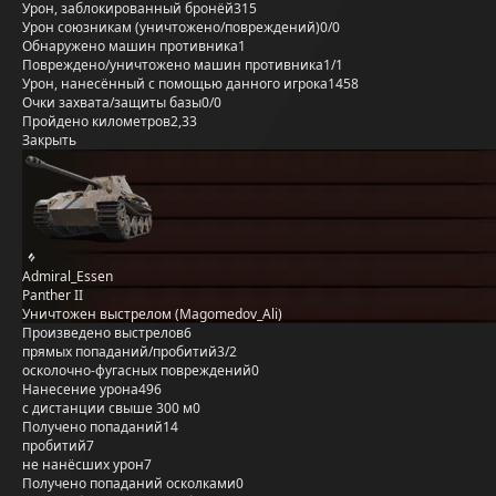
Урон, заблокированный бронёй
315
Урон союзникам (уничтожено/повреждений)
0/0
Обнаружено машин противника
1
Повреждено/уничтожено машин противника
1/1
Урон, нанесённый с помощью данного игрока
1458
Очки захвата/защиты базы
0/0
Пройдено километров
2,33
Закрыть
Admiral_Essen
Panther II
Уничтожен выстрелом (Magomedov_Ali)
Произведено выстрелов
6
прямых попаданий/пробитий
3/2
осколочно-фугасных повреждений
0
Нанесение урона
496
с дистанции свыше 300 м
0
Получено попаданий
14
пробитий
7
не нанёсших урон
7
Получено попаданий осколками
0