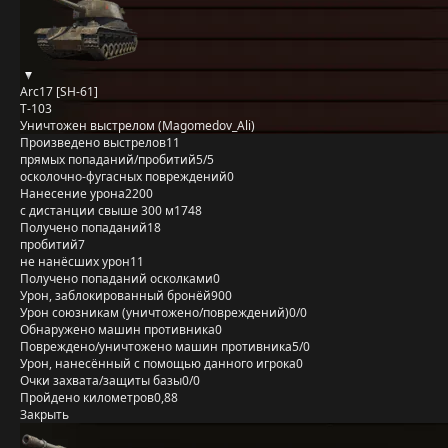
Arc17 [SH-61]
Т-103
Уничтожен выстрелом (Magomedov_Ali)
Произведено выстрелов
11
прямых попаданий/пробитий
5/5
осколочно-фугасных повреждений
0
Нанесение урона
2200
с дистанции свыше 300 м
1748
Получено попаданий
18
пробитий
7
не нанёсших урон
11
Получено попаданий осколками
0
Урон, заблокированный бронёй
900
Урон союзникам (уничтожено/повреждений)
0/0
Обнаружено машин противника
0
Повреждено/уничтожено машин противника
5/0
Урон, нанесённый с помощью данного игрока
0
Очки захвата/защиты базы
0/0
Пройдено километров
0,88
Закрыть