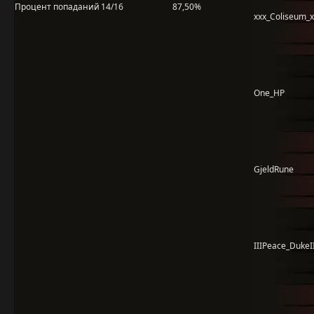
Процент попаданий
14/16
87,50%
xxx_Coliseum_x
One_HP
GjeldRune
IIIPeace_DukeI