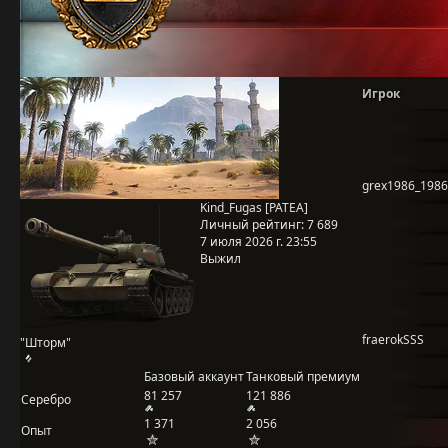
Игрок
grex1986_1986
Kind_Fugas [PATEA]
Личный рейтинг:
7 689
7 июля 2026 г. 23:55
Выжил
fraerokSSS
"Шторм"
Базовый аккаунт
Танковый премиум
81 257
121 886
Серебро
1 371
2 056
Опыт