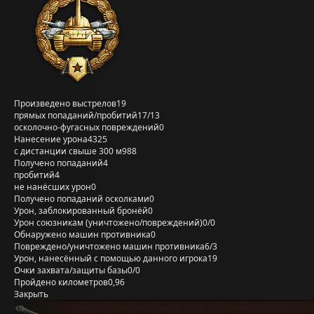
Произведено выстрелов
19
прямых попаданий/пробитий
17/13
осколочно-фугасных повреждений
0
Нанесение урона
4325
с дистанции свыше 300 м
988
Получено попаданий
4
пробитий
4
не нанёсших урон
0
Получено попаданий осколками
0
Урон, заблокированный бронёй
0
Урон союзникам (уничтожено/повреждений)
0/0
Обнаружено машин противника
0
Повреждено/уничтожено машин противника
6/3
Урон, нанесённый с помощью данного игрока
19
Очки захвата/защиты базы
0/0
Пройдено километров
0,96
Закрыть