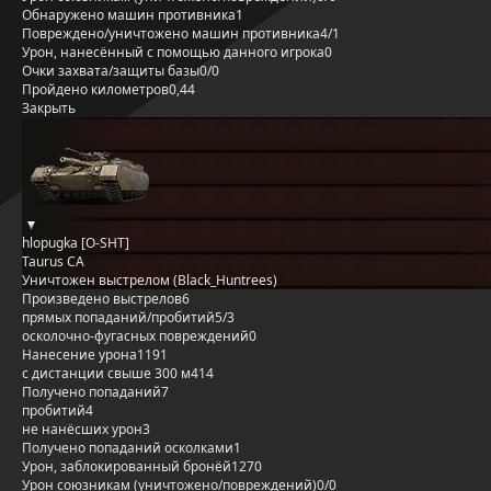
Обнаружено машин противника
1
Повреждено/уничтожено машин противника
4/1
Урон, нанесённый с помощью данного игрока
0
Очки захвата/защиты базы
0/0
Пройдено километров
0,44
Закрыть
hlopugka [O-SHT]
Taurus CA
Уничтожен выстрелом (Black_Huntrees)
Произведено выстрелов
6
прямых попаданий/пробитий
5/3
осколочно-фугасных повреждений
0
Нанесение урона
1191
с дистанции свыше 300 м
414
Получено попаданий
7
пробитий
4
не нанёсших урон
3
Получено попаданий осколками
1
Урон, заблокированный бронёй
1270
Урон союзникам (уничтожено/повреждений)
0/0