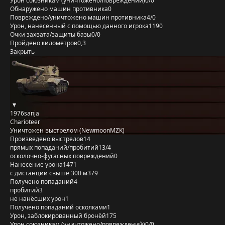
Урон союзникам (уничтожено/повреждений)
0/0
Обнаружено машин противника
0
Повреждено/уничтожено машин противника
4/0
Урон, нанесённый с помощью данного игрока
1190
Очки захвата/защиты базы
0/0
Пройдено километров
0,3
Закрыть
1976sanja
Charioteer
Уничтожен выстрелом (NewmoonMZK)
Произведено выстрелов
14
прямых попаданий/пробитий
13/4
осколочно-фугасных повреждений
0
Нанесение урона
1471
с дистанции свыше 300 м
379
Получено попаданий
4
пробитий
3
не нанёсших урон
1
Получено попаданий осколками
1
Урон, заблокированный бронёй
175
Урон союзникам (уничтожено/повреждений)
0/0