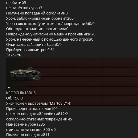
пробитий
5
не нанёсших урон
3
Получено попаданий осколками
0
Урон, заблокированный бронёй
1200
Урон союзникам (уничтожено/повреждений)
0/0
Обнаружено машин противника
0
Повреждено/уничтожено машин противника
1/0
Урон, нанесённый с помощью данного игрока
0
Очки захвата/защиты базы
0/0
Пройдено километров
0,61
Закрыть
KEFIRCHIK18RUS
Об. 156 О
Уничтожен выстрелом (Martov_714)
Произведено выстрелов
100
прямых попаданий/пробитий
12/2
осколочно-фугасных повреждений
5
Нанесение урона
235
с дистанции свыше 300 м
0
Получено попаданий
11