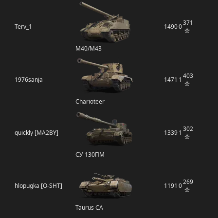
371
Terv_1
1490
0
M40/M43
403
1976sanja
1471
1
Charioteer
302
quickly [MA2BY]
1339
1
СУ-130ПМ
269
hlopugka [O-SHT]
1191
0
Taurus CA