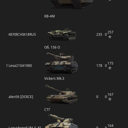
КВ-4М
257
KEFIRCHIK18RUS
235
0
Об. 156 О
175
1
Lexa21041980
178
0
Vickers Mk.3
167
alen56 [DOICE]
0
0
СТГ
164
Lapushonok [M_S_K]
0
0