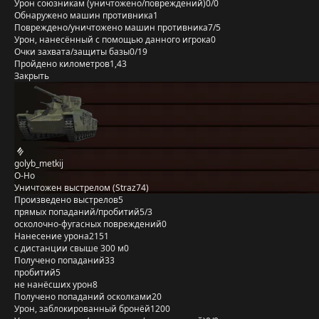
Урон союзникам (уничтожено/повреждений)
0/0
Обнаружено машин противника
1
Повреждено/уничтожено машин противника
7/5
Урон, нанесённый с помощью данного игрока
0
Очки захвата/защиты базы
0/19
Пройдено километров
1,43
Закрыть
golyb_metkij
O-Ho
Уничтожен выстрелом (Straz74)
Произведено выстрелов
5
прямых попаданий/пробитий
5/3
осколочно-фугасных повреждений
0
Нанесение урона
2151
с дистанции свыше 300 м
0
Получено попаданий
33
пробитий
5
не нанёсших урон
8
Получено попаданий осколками
20
Урон, заблокированный бронёй
1200