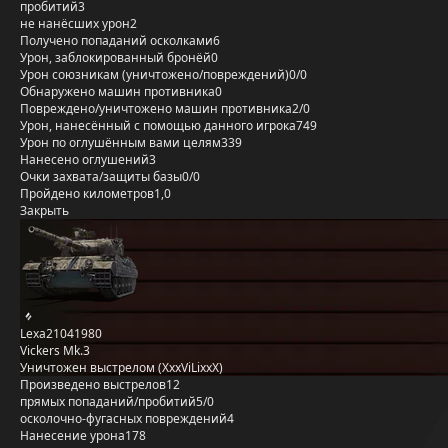
пробитий
3
не нанёсших урон
2
Получено попаданий осколками
6
Урон, заблокированный бронёй
0
Урон союзникам (уничтожено/повреждений)
0/0
Обнаружено машин противника
0
Повреждено/уничтожено машин противника
2/0
Урон, нанесённый с помощью данного игрока
749
Урон по оглушённым вами целям
339
Нанесено оглушений
3
Очки захвата/защиты базы
0/0
Пройдено километров
1,0
Закрыть
Lexa21041980
Vickers Mk.3
Уничтожен выстрелом (XxxViLixxX)
Произведено выстрелов
12
прямых попаданий/пробитий
5/0
осколочно-фугасных повреждений
4
Нанесение урона
178