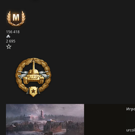
156 418
2 695
Игр
urco