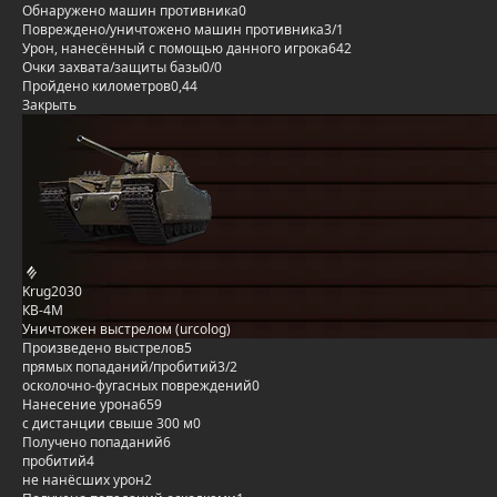
Обнаружено машин противника
0
Повреждено/уничтожено машин противника
3/1
Урон, нанесённый с помощью данного игрока
642
Очки захвата/защиты базы
0/0
Пройдено километров
0,44
Закрыть
Krug2030
КВ-4М
Уничтожен выстрелом (urcolog)
Произведено выстрелов
5
прямых попаданий/пробитий
3/2
осколочно-фугасных повреждений
0
Нанесение урона
659
с дистанции свыше 300 м
0
Получено попаданий
6
пробитий
4
не нанёсших урон
2