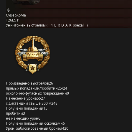
CyIIepXoMa
T26E5 P
Уничтожен выстрелом (__4_E_R_D_A_K_poexal__)
Произведено выстрелов
26
прямых попаданий/пробитий
25/24
осколочно-фугасных повреждений
0
Нанесение урона
5527
с дистанции свыше 300 м
248
Получено попаданий
15
пробитий
3
не нанёсших урон
6
Получено попаданий осколками
6
Урон, заблокированный бронёй
420