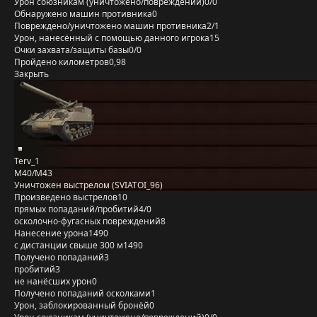
Урон союзникам (уничтожено/повреждений)
0/0
Обнаружено машин противника
0
Повреждено/уничтожено машин противника
2/1
Урон, нанесённый с помощью данного игрока
15
Очки захвата/защиты базы
0/0
Пройдено километров
0,98
Закрыть
Terv_1
M40/M43
Уничтожен выстрелом (SVIATOI_96)
Произведено выстрелов
10
прямых попаданий/пробитий
4/0
осколочно-фугасных повреждений
8
Нанесение урона
1490
с дистанции свыше 300 м
1490
Получено попаданий
3
пробитий
3
не нанёсших урон
0
Получено попаданий осколками
1
Урон, заблокированный бронёй
0