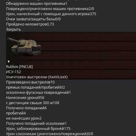
Обнаружено машин противника
1
Повреждено/уничтожено машин противника
2/0
Урон, нанесённый с помощью данного игрока
375
Очки захвата/защиты базы
0/0
Пройдено километров
0,73
Закрыть
Rubliov [FNCLB]
ИСУ-152
Уничтожен выстрелом (XxxViLixxX)
Произведено выстрелов
10
прямых попаданий/пробитий
9/2
осколочно-фугасных повреждений
1
Нанесение урона
956
с дистанции свыше 300 м
108
Получено попаданий
6
пробитий
4
не нанёсших урон
2
Получено попаданий осколками
1
Урон, заблокированный бронёй
175
Урон союзникам (уничтожено/повреждений)
0/0