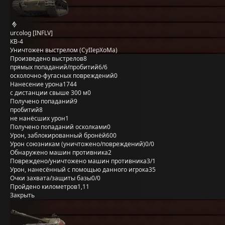
urcolog [INFLV]
КВ-4
Уничтожен выстрелом (CyIIepXoMa)
Произведено выстрелов
8
прямых попаданий/пробитий
6/6
осколочно-фугасных повреждений
0
Нанесение урона
1744
с дистанции свыше 300 м
0
Получено попаданий
9
пробитий
8
не нанёсших урон
1
Получено попаданий осколками
0
Урон, заблокированный бронёй
600
Урон союзникам (уничтожено/повреждений)
0/0
Обнаружено машин противника
2
Повреждено/уничтожено машин противника
3/1
Урон, нанесённый с помощью данного игрока
35
Очки захвата/защиты базы
0/0
Пройдено километров
1,11
Закрыть