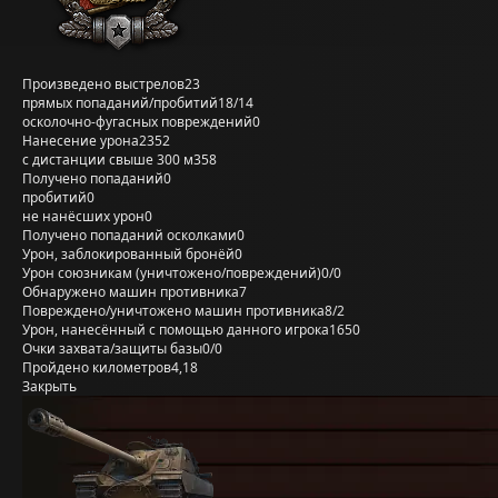
Произведено выстрелов
23
прямых попаданий/пробитий
18/14
осколочно-фугасных повреждений
0
Нанесение урона
2352
с дистанции свыше 300 м
358
Получено попаданий
0
пробитий
0
не нанёсших урон
0
Получено попаданий осколками
0
Урон, заблокированный бронёй
0
Урон союзникам (уничтожено/повреждений)
0/0
Обнаружено машин противника
7
Повреждено/уничтожено машин противника
8/2
Урон, нанесённый с помощью данного игрока
1650
Очки захвата/защиты базы
0/0
Пройдено километров
4,18
Закрыть