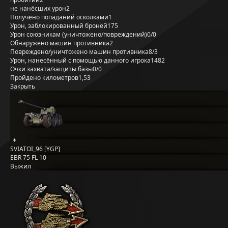
не нанёсших урон
2
Получено попаданий осколками
1
Урон, заблокированный бронёй
175
Урон союзникам (уничтожено/повреждений)
0/0
Обнаружено машин противника
2
Повреждено/уничтожено машин противника
8/3
Урон, нанесённый с помощью данного игрока
1482
Очки захвата/защиты базы
0/0
Пройдено километров
1,53
Закрыть
SVIATOI_96 [YGP]
EBR 75 FL 10
Выжил