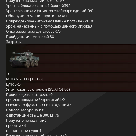
Получено попаданий осколками
1
Урон, заблокированный бронёй
595
Урон союзникам (уничтожено/повреждений)
0/0
Обнаружено машин противника
1
Повреждено/уничтожено машин противника
3/0
Урон, нанесённый с помощью данного игрока
0
Очки захвата/защиты базы
0/0
Пройдено километров
0,88
Закрыть
MIHANik_333 [X3_CG]
Lynx 6x6
Уничтожен выстрелом (SVIATOI_96)
Произведено выстрелов
9
прямых попаданий/пробитий
4/2
осколочно-фугасных повреждений
2
Нанесение урона
358
с дистанции свыше 300 м
179
Получено попаданий
5
пробитий
4
не нанёсших урон
1
Получено попаданий осколками
0