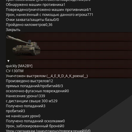
Обнаружено машин противника
1
Повреждено/уничтожено машин противника
4/1
Урон, нанесённый с помощью данного игрока
771
Очки захвата/защиты базы
0/0
Пройдено километров
0,36
Закрыть
quickly [MA2BY]
СУ-130ПМ
Уничтожен выстрелом (__4_E_R_D_A_K_poexal__)
Произведено выстрелов
12
прямых попаданий/пробитий
8/3
осколочно-фугасных повреждений
0
Нанесение урона
1339
с дистанции свыше 300 м
529
Получено попаданий
3
пробитий
3
не нанёсших урон
0
Получено попаданий осколками
0
Урон, заблокированный бронёй
0
Урон союзникам (уничтожено/повреждений)
0/0