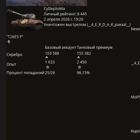
CyIIepXoMa
Личный рейтинг:
8 445
2 апреля 2026 г. 19:26
Уничтожен выстрелом (__4_E_R_D_A_K_poexal__)
New
"T26E5 P"
Базовый аккаунт
Танковый премиум
103 588
155 382
Серебро
1 633
2 450
__4_
Опыт
Процент попаданий
25/26
96,15%
MoP9
Kupri