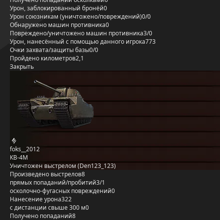
Урон, заблокированный бронёй
0
Урон союзникам (уничтожено/повреждений)
0/0
Обнаружено машин противника
0
Повреждено/уничтожено машин противника
3/0
Урон, нанесённый с помощью данного игрока
773
Очки захвата/защиты базы
0/0
Пройдено километров
2,1
Закрыть
foks__2012
КВ-4М
Уничтожен выстрелом (Den123_123)
Произведено выстрелов
8
прямых попаданий/пробитий
3/1
осколочно-фугасных повреждений
0
Нанесение урона
322
с дистанции свыше 300 м
0
Получено попаданий
8