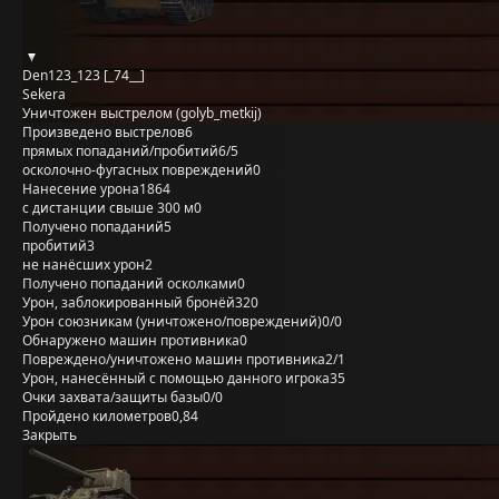
Den123_123 [_74__]
Sekera
Уничтожен выстрелом (golyb_metkij)
Произведено выстрелов
6
прямых попаданий/пробитий
6/5
осколочно-фугасных повреждений
0
Нанесение урона
1864
с дистанции свыше 300 м
0
Получено попаданий
5
пробитий
3
не нанёсших урон
2
Получено попаданий осколками
0
Урон, заблокированный бронёй
320
Урон союзникам (уничтожено/повреждений)
0/0
Обнаружено машин противника
0
Повреждено/уничтожено машин противника
2/1
Урон, нанесённый с помощью данного игрока
35
Очки захвата/защиты базы
0/0
Пройдено километров
0,84
Закрыть