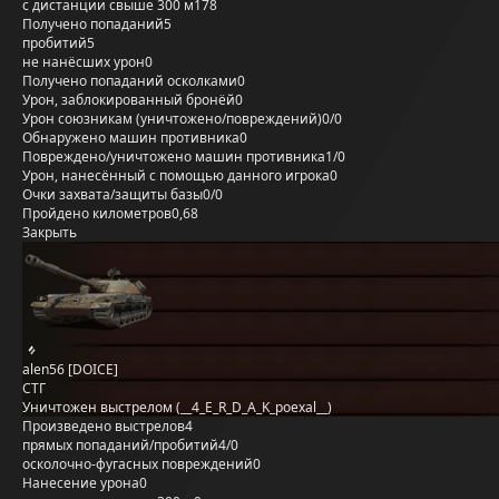
с дистанции свыше 300 м
178
Получено попаданий
5
пробитий
5
не нанёсших урон
0
Получено попаданий осколками
0
Урон, заблокированный бронёй
0
Урон союзникам (уничтожено/повреждений)
0/0
Обнаружено машин противника
0
Повреждено/уничтожено машин противника
1/0
Урон, нанесённый с помощью данного игрока
0
Очки захвата/защиты базы
0/0
Пройдено километров
0,68
Закрыть
alen56 [DOICE]
СТГ
Уничтожен выстрелом (__4_E_R_D_A_K_poexal__)
Произведено выстрелов
4
прямых попаданий/пробитий
4/0
осколочно-фугасных повреждений
0
Нанесение урона
0