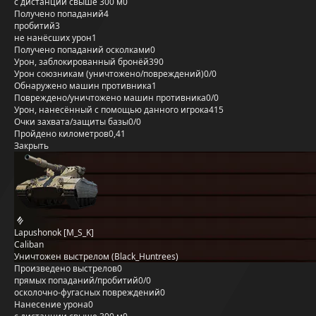
с дистанции свыше 300 м
0
Получено попаданий
4
пробитий
3
не нанёсших урон
1
Получено попаданий осколками
0
Урон, заблокированный бронёй
390
Урон союзникам (уничтожено/повреждений)
0/0
Обнаружено машин противника
1
Повреждено/уничтожено машин противника
0/0
Урон, нанесённый с помощью данного игрока
415
Очки захвата/защиты базы
0/0
Пройдено километров
0,41
Закрыть
Lapushonok [M_S_K]
Caliban
Уничтожен выстрелом (Black_Huntrees)
Произведено выстрелов
0
прямых попаданий/пробитий
0/0
осколочно-фугасных повреждений
0
Нанесение урона
0