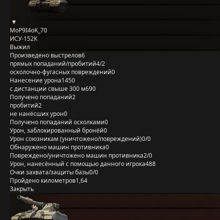
MoP9I4oK_70
ИСУ-152К
Выжил
Произведено выстрелов
6
прямых попаданий/пробитий
4/2
осколочно-фугасных повреждений
0
Нанесение урона
1450
с дистанции свыше 300 м
690
Получено попаданий
2
пробитий
2
не нанёсших урон
0
Получено попаданий осколками
0
Урон, заблокированный бронёй
0
Урон союзникам (уничтожено/повреждений)
0/0
Обнаружено машин противника
0
Повреждено/уничтожено машин противника
2/0
Урон, нанесённый с помощью данного игрока
488
Очки захвата/защиты базы
0/0
Пройдено километров
1,64
Закрыть