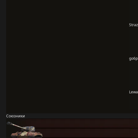
Stra
go6p
Lewa
Союзники