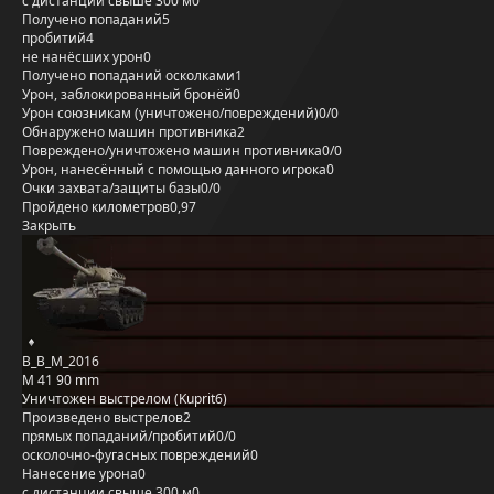
с дистанции свыше 300 м
0
Получено попаданий
5
пробитий
4
не нанёсших урон
0
Получено попаданий осколками
1
Урон, заблокированный бронёй
0
Урон союзникам (уничтожено/повреждений)
0/0
Обнаружено машин противника
2
Повреждено/уничтожено машин противника
0/0
Урон, нанесённый с помощью данного игрока
0
Очки захвата/защиты базы
0/0
Пройдено километров
0,97
Закрыть
B_B_M_2016
M 41 90 mm
Уничтожен выстрелом (Kuprit6)
Произведено выстрелов
2
прямых попаданий/пробитий
0/0
осколочно-фугасных повреждений
0
Нанесение урона
0
с дистанции свыше 300 м
0