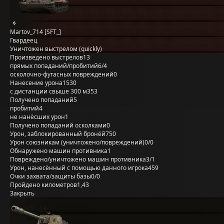
Martov_714 [SFT_]
Гвардеец
Уничтожен выстрелом (quickly)
Произведено выстрелов
13
прямых попаданий/пробитий
6/4
осколочно-фугасных повреждений
0
Нанесение урона
1530
с дистанции свыше 300 м
353
Получено попаданий
5
пробитий
4
не нанёсших урон
1
Получено попаданий осколками
0
Урон, заблокированный бронёй
750
Урон союзникам (уничтожено/повреждений)
0/0
Обнаружено машин противника
1
Повреждено/уничтожено машин противника
3/1
Урон, нанесённый с помощью данного игрока
459
Очки захвата/защиты базы
0/0
Пройдено километров
1,43
Закрыть