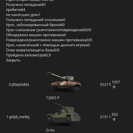
Получено попаданий
5
пробитий
4
не нанёсших урон
1
Получено попаданий осколками
0
Урон, заблокированный бронёй
0
Урон союзникам (уничтожено/повреждений)
0/0
Обнаружено машин противника
6
Повреждено/уничтожено машин противника
0/0
Урон, нанесённый с помощью данного игрока
0
Очки захвата/защиты базы
0/0
Пройдено километров
0,9
Закрыть
1057
CyIIepXoMa
5527
5
T26E5 P
503
1
golyb_metkij
2151
1
O-Ho