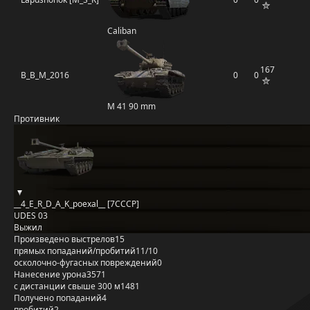
Caliban
167
B_B_M_2016
0
0
M 41 90 mm
Противник
__4_E_R_D_A_K_poexal__ [7CCCP]
UDES 03
Выжил
Произведено выстрелов
15
прямых попаданий/пробитий
11/10
осколочно-фугасных повреждений
0
Нанесение урона
3571
с дистанции свыше 300 м
1481
Получено попаданий
4
пробитий
2