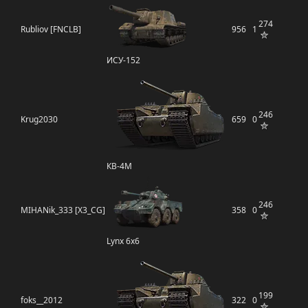
274
Rubliov [FNCLB]
956
1
ИСУ-152
246
Krug2030
659
0
КВ-4М
246
MIHANik_333 [X3_CG]
358
0
Lynx 6x6
199
foks__2012
322
0