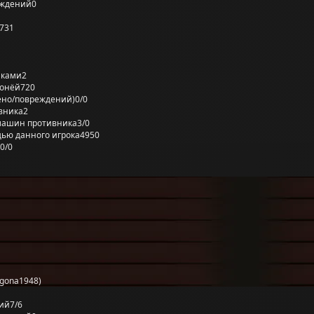
еждений
0
731
лками
2
ронёй
720
ено/повреждений)
0/0
вника
2
машин противника
3/0
ью данного игрока
4950
0/0
gona1948)
ий
7/6