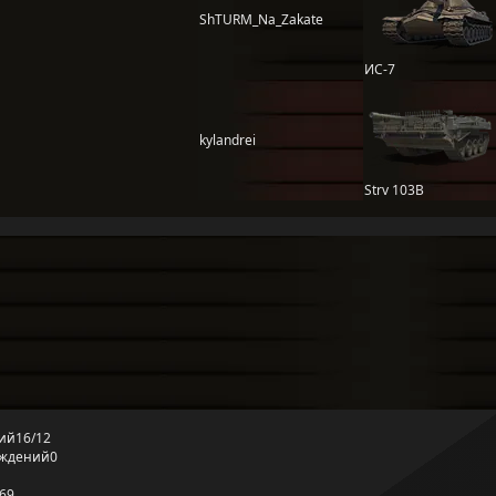
ShTURM_Na_Zakate
ИС-7
kylandrei
Strv 103B
ий
16/12
еждений
0
69