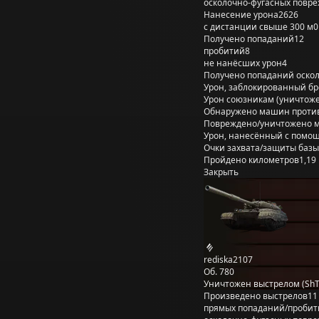
осколочно-фугасных повр
Нанесение урона
2626
с дистанции свыше 300 м
0
Получено попаданий
12
пробитий
8
не нанёсших урон
4
Получено попаданий оско
Урон, заблокированный б
Урон союзникам (уничтож
Обнаружено машин проти
Повреждено/уничтожено 
Урон, нанесённый с помощ
Очки захвата/защиты базы
Пройдено километров
1,19
Закрыть
rediska2107
Об. 780
Уничтожен выстрелом (Sh
Произведено выстрелов
11
прямых попаданий/пробит