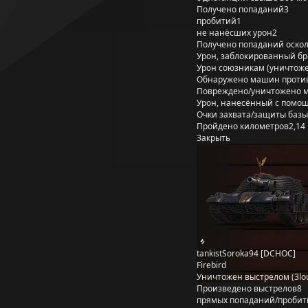
Получено попаданий
3
пробитий
1
не нанёсших урон
2
Получено попаданий оско
Урон, заблокированный б
Урон союзникам (уничтож
Обнаружено машин проти
Повреждено/уничтожено 
Урон, нанесённый с помощ
Очки захвата/защиты базы
Пройдено километров
2,14
Закрыть
tankistSoroka94 [DCHOC]
Firebird
Уничтожен выстрелом (3lo
Произведено выстрелов
8
прямых попаданий/пробит