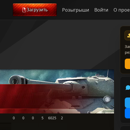
Розыгрыши
Войти
О прое
Загрузить
За
ре
0
0
0
5
6025
2