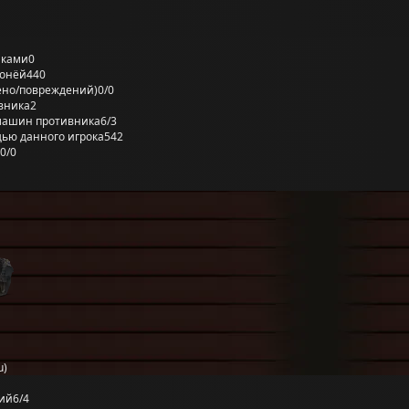
лками
0
ронёй
440
ено/повреждений)
0/0
вника
2
машин противника
6/3
ью данного игрока
542
0/0
u)
ий
6/4