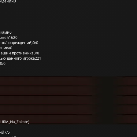
еждений
0
лками
0
ронёй
1620
ено/повреждений)
0/0
вника
0
машин противника
3/0
ью данного игрока
221
0/0
TURM_Na_Zakate)
ий
7/5