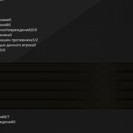
лками
0
ронёй
0
ено/повреждений)
0/0
вника
0
машин противника
5/2
ью данного игрока
0
0/0
ий
8/7
еждений
0