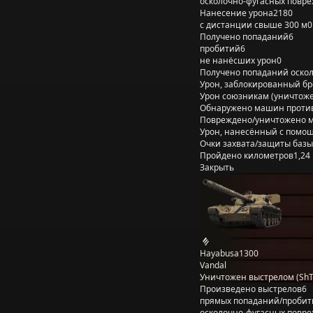
осколочно-фугасных повр
Нанесение урона
2180
с дистанции свыше 300 м
0
Получено попаданий
6
пробитий
6
не нанёсших урон
0
Получено попаданий оско
Урон, заблокированный б
Урон союзникам (уничтож
Обнаружено машин проти
Повреждено/уничтожено 
Урон, нанесённый с помощ
Очки захвата/защиты базы
Пройдено километров
1,24
Закрыть
Hayabusa1300
Vandal
Уничтожен выстрелом (Sh
Произведено выстрелов
6
прямых попаданий/пробит
осколочно-фугасных повр