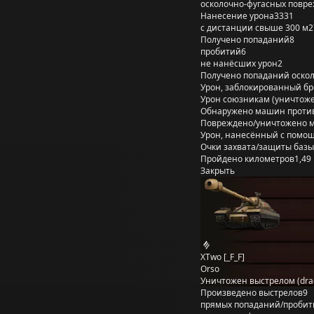
осколочно-фугасных повр
Нанесение урона
3331
с дистанции свыше 300 м
2
Получено попаданий
8
пробитий
6
не нанёсших урон
2
Получено попаданий оско
Урон, заблокированный б
Урон союзникам (уничтож
Обнаружено машин проти
Повреждено/уничтожено 
Урон, нанесённый с помощ
Очки захвата/защиты базы
Пройдено километров
1,49
Закрыть
XTwo [_F_F]
Orso
Уничтожен выстрелом (dra
Произведено выстрелов
9
прямых попаданий/пробит