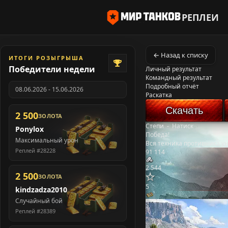
РЕПЛЕИ
← Назад к списку
ИТОГИ РОЗЫГРЫША
Победители недели
Личный результат
Командный результат
Подробный отчёт
08.06.2026 - 15.06.2026
Раскатка
Скачать
2 500
ЗОЛОТА
Степи
-
Натиск
Ponylox
Победа!
Максимальный урон
Вся техника противника у
Реплей #28228
91 114
2 544
2 500
ЗОЛОТА
5
kindzadza2010
Случайный бой
Реплей #28389