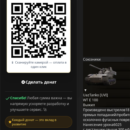
Союзники
📱 Сканируйте камерой — оплата в
один клик
Сделать донат
UazTanko [UVI]
Спасибо!
Любая сумма важна — вы
WT E 100
напрямую ускоряете разработку и
Выжил
улучшаете сервис. 🚀
Произведено выстрелов
18
прямых попаданий/пробит
осколочно-фугасных повр
Каждый донат — это вклад в
развитие
Нанесение урона
6025
с дистанции свыше 300 м
5