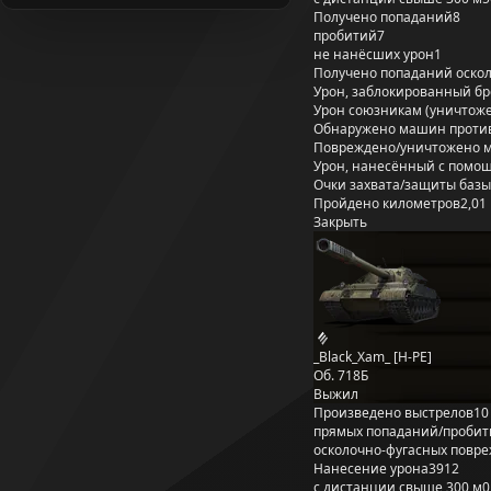
Получено попаданий
8
пробитий
7
не нанёсших урон
1
Получено попаданий оско
Урон, заблокированный б
Урон союзникам (уничтож
Обнаружено машин проти
Повреждено/уничтожено 
Урон, нанесённый с помощ
Очки захвата/защиты базы
Пройдено километров
2,01
Закрыть
_Black_Xam_ [H-PE]
Об. 718Б
Выжил
Произведено выстрелов
10
прямых попаданий/пробит
осколочно-фугасных повр
Нанесение урона
3912
с дистанции свыше 300 м
0