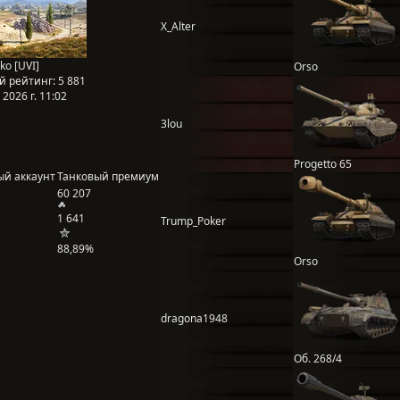
X_Alter
ko [UVI]
Orso
й рейтинг:
5 881
2026 г. 11:02
3lou
Progetto 65
ый аккаунт
Танковый премиум
60 207
1 641
Trump_Poker
88,89%
Orso
dragona1948
Об. 268/4