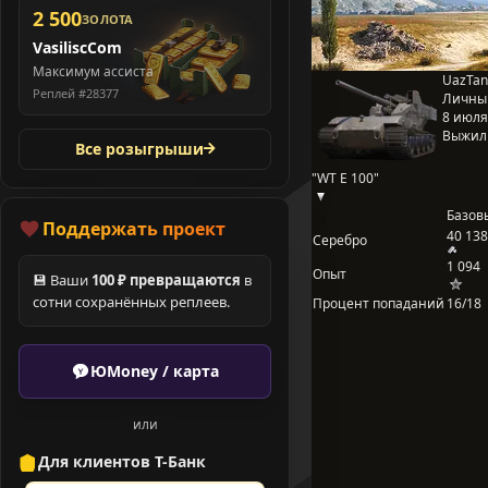
2 500
ЗОЛОТА
VasiliscCom
Максимум ассиста
UazTan
Реплей #28377
Личны
8 июля 
Выжил
Все розыгрыши
"WT E 100"
Базов
Поддержать проект
40 138
Серебро
1 094
Опыт
💾 Ваши
100 ₽ превращаются
в
сотни сохранённых реплеев.
Процент попаданий
16/18
ЮMoney / карта
или
Для клиентов Т-Банк