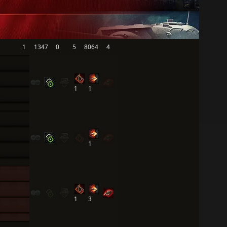
1
1347
0
5
8064
4
1
1
1
1
3