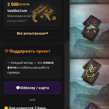
2 500
ЗОЛОТА
VasiliscCom
Максимум ассиста
Реплей #28377
Все розыгрыши
Поддержать проект
✨ Каждый вклад — это
новые
фичи
и стабильная работа
сервера.
ЮMoney / карта
или
Для клиентов Т-Банк