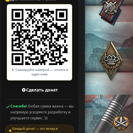
📱 Сканируйте камерой — оплата в
один клик
Сделать донат
Спасибо!
Любая сумма важна — вы
напрямую ускоряете разработку и
улучшаете сервис. 🚀
Каждый донат — это вклад в
развитие