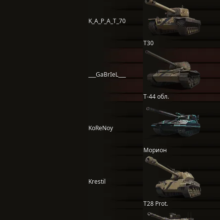
K_A_P_A_T_70
T30
___GaBrIeL___
Т-44 обл.
KoReNoy
Морион
Krestil
T28 Prot.