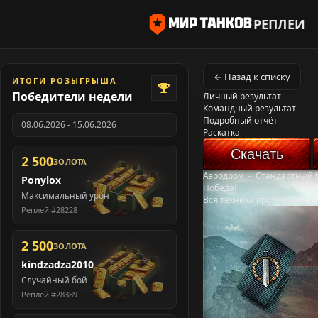
РЕПЛЕИ
← Назад к списку
ИТОГИ РОЗЫГРЫША
Победители недели
Личный результат
Командный результат
Подробный отчёт
08.06.2026 - 15.06.2026
Раскатка
Скачать
2 500
ЗОЛОТА
Аэродром
-
Стандартный 
Ponylox
Победа!
Максимальный урон
Вся техника противника у
Реплей #28228
2 500
ЗОЛОТА
kindzadza2010
Случайный бой
Реплей #28389