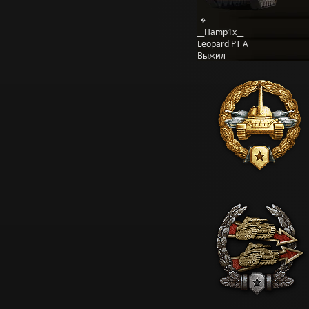
__Hamp1x__
Leopard PT A
Выжил