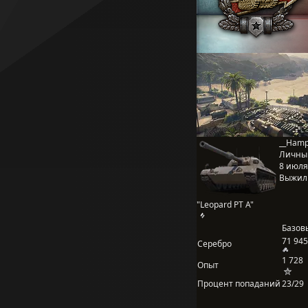
__Hamp
Личны
8 июля 
Выжил
"Leopard PT A"
Базов
71 945
Серебро
1 728
Опыт
Процент попаданий
23/29