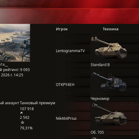
Игрок
Техника
LentogrammaTV
1x__
Standard B
й рейтинг:
9 093
2026 г. 14:25
OTKPY4EH
Черномор
ый аккаунт
Танковый премиум
107 918
2 592
Nik464Prius
79,31%
Об. 705