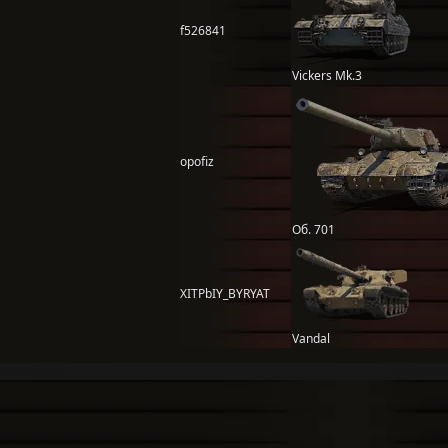
f526841
Vickers Mk.3
opofiz
Об. 701
XITPbIY_BYRYAT
Vandal