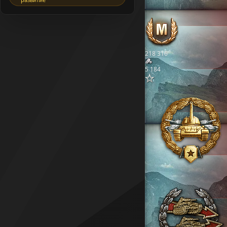
218 316
5 184