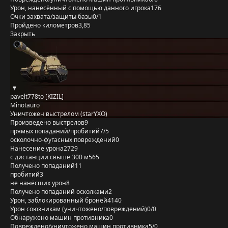
Урон, нанесённый с помощью данного игрока
176
Очки захвата/защиты базы
0/1
Пройдено километров
3,85
Закрыть
pavelt778to [KIZIL]
Minotauro
Уничтожен выстрелом (starYXO)
Произведено выстрелов
9
прямых попаданий/пробитий
7/5
осколочно-фугасных повреждений
0
Нанесение урона
2729
с дистанции свыше 300 м
565
Получено попаданий
11
пробитий
3
не нанёсших урон
8
Получено попаданий осколками
2
Урон, заблокированный бронёй
4140
Урон союзникам (уничтожено/повреждений)
0/0
Обнаружено машин противника
0
Повреждено/уничтожено машин противника
5/0