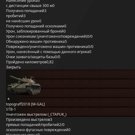
Нанесение урона
0
с дистанции свыше 300 м
0
Получено попаданий
3
пробитий
3
не нанёсших урон
0
Получено попаданий осколками
0
Урон, заблокированный бронёй
0
Урон союзникам (уничтожено/повреждений)
0/0
Обнаружено машин противника
5
Повреждено/уничтожено машин противника
0/0
Урон, нанесённый с помощью данного игрока
0
Очки захвата/защиты базы
0/0
Пройдено километров
0,82
Закрыть
topograff2018 [M-GAL]
STB-1
Уничтожен выстрелом (_CTAPUK_)
Произведено выстрелов
3
прямых попаданий/пробитий
2/0
осколочно-фугасных повреждений
0
Нанесение урона
0