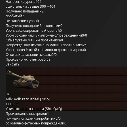
Нанесение урона
404
с дистанции свыше 300 м
404
Получено попаданий
2
пробитий
2
не нанёсших урон
0
Получено попаданий осколками
0
Урон, заблокированный бронёй
0
Урон союзникам (уничтожено/повреждений)
0/0
Обнаружено машин противника
0
Повреждено/уничтожено машин противника
2/1
Урон, нанесённый с помощью данного игрока
0
Очки захвата/защиты базы
0/0
Пройдено километров
0,58
Закрыть
Adik_Adik_razrushitel [7X15]
T110E3
Уничтожен выстрелом (ShiziQwQ)
Произведено выстрелов
1
прямых попаданий/пробитий
0/0
осколочно-фугасных повреждений
0