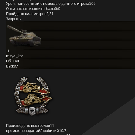
Урон, нанесённый с помощью данного игрока
509
Очки захвата/защиты базы
0/0
Пройдено километров
2,31
Закрыть
mityai_kor
Об. 140
Выжил
Произведено выстрелов
11
прямых попаданий/пробитий
10/8