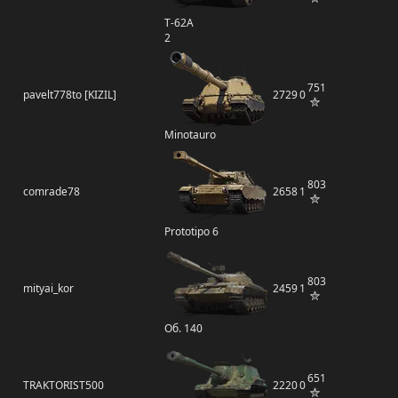
Т-62А
2
751
pavelt778to [KIZIL]
2729
0
Minotauro
803
comrade78
2658
1
Prototipo 6
803
mityai_kor
2459
1
Об. 140
651
TRAKTORIST500
2220
0