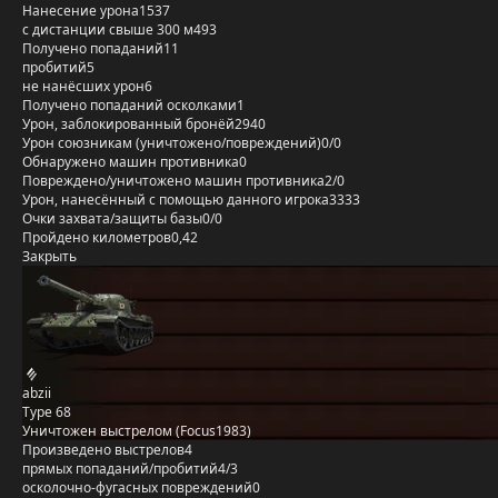
Нанесение урона
1537
с дистанции свыше 300 м
493
Получено попаданий
11
пробитий
5
не нанёсших урон
6
Получено попаданий осколками
1
Урон, заблокированный бронёй
2940
Урон союзникам (уничтожено/повреждений)
0/0
Обнаружено машин противника
0
Повреждено/уничтожено машин противника
2/0
Урон, нанесённый с помощью данного игрока
3333
Очки захвата/защиты базы
0/0
Пройдено километров
0,42
Закрыть
abzii
Type 68
Уничтожен выстрелом (Focus1983)
Произведено выстрелов
4
прямых попаданий/пробитий
4/3
осколочно-фугасных повреждений
0