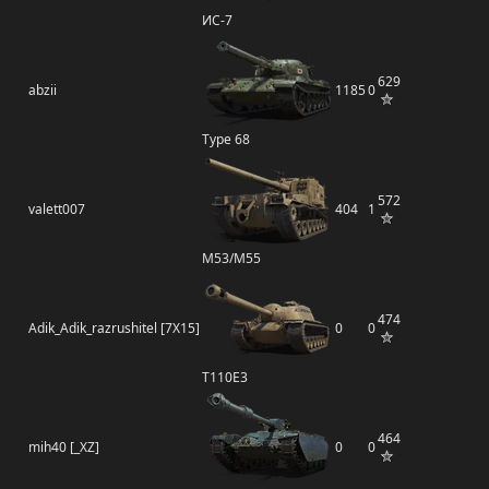
ИС-7
629
abzii
1185
0
Type 68
572
valett007
404
1
M53/M55
474
Adik_Adik_razrushitel [7X15]
0
0
T110E3
464
mih40 [_XZ]
0
0