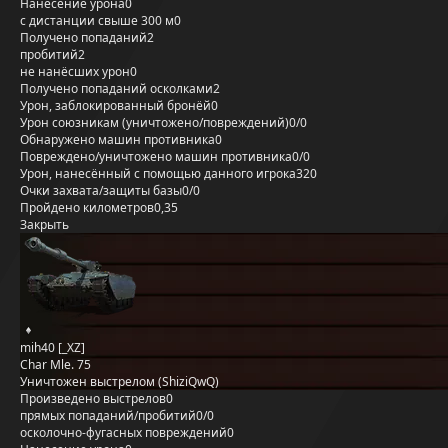
Нанесение урона
0
с дистанции свыше 300 м
0
Получено попаданий
2
пробитий
2
не нанёсших урон
0
Получено попаданий осколками
2
Урон, заблокированный бронёй
0
Урон союзникам (уничтожено/повреждений)
0/0
Обнаружено машин противника
0
Повреждено/уничтожено машин противника
0/0
Урон, нанесённый с помощью данного игрока
320
Очки захвата/защиты базы
0/0
Пройдено километров
0,35
Закрыть
mih40 [_XZ]
Char Mle. 75
Уничтожен выстрелом (ShiziQwQ)
Произведено выстрелов
0
прямых попаданий/пробитий
0/0
осколочно-фугасных повреждений
0