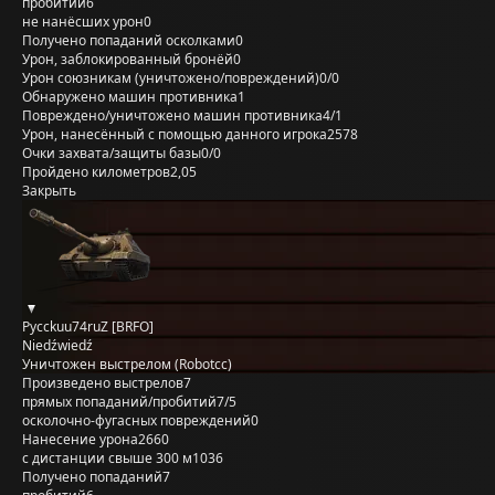
пробитий
6
не нанёсших урон
0
Получено попаданий осколками
0
Урон, заблокированный бронёй
0
Урон союзникам (уничтожено/повреждений)
0/0
Обнаружено машин противника
1
Повреждено/уничтожено машин противника
4/1
Урон, нанесённый с помощью данного игрока
2578
Очки захвата/защиты базы
0/0
Пройдено километров
2,05
Закрыть
Pycckuu74ruZ [BRFO]
Niedźwiedź
Уничтожен выстрелом (Robotcc)
Произведено выстрелов
7
прямых попаданий/пробитий
7/5
осколочно-фугасных повреждений
0
Нанесение урона
2660
с дистанции свыше 300 м
1036
Получено попаданий
7