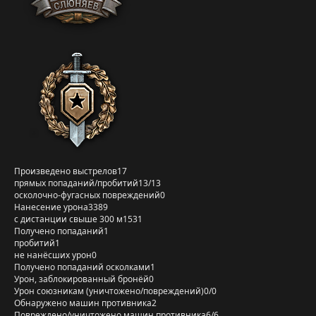
Произведено выстрелов
17
прямых попаданий/пробитий
13/13
осколочно-фугасных повреждений
0
Нанесение урона
3389
с дистанции свыше 300 м
1531
Получено попаданий
1
пробитий
1
не нанёсших урон
0
Получено попаданий осколками
1
Урон, заблокированный бронёй
0
Урон союзникам (уничтожено/повреждений)
0/0
Обнаружено машин противника
2
Повреждено/уничтожено машин противника
6/6