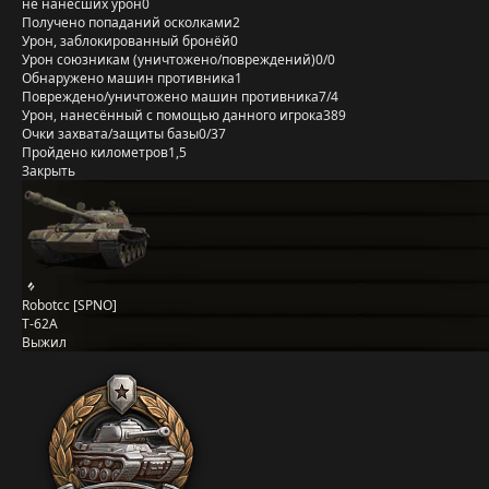
не нанёсших урон
0
Получено попаданий осколками
2
Урон, заблокированный бронёй
0
Урон союзникам (уничтожено/повреждений)
0/0
Обнаружено машин противника
1
Повреждено/уничтожено машин противника
7/4
Урон, нанесённый с помощью данного игрока
389
Очки захвата/защиты базы
0/37
Пройдено километров
1,5
Закрыть
Robotcc [SPNO]
Т-62А
Выжил