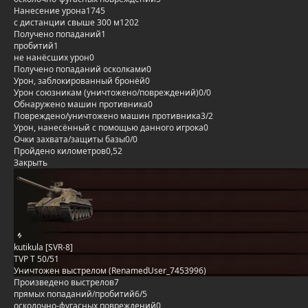
Нанесение урона
1745
с дистанции свыше 300 м
1202
Получено попаданий
1
пробитий
1
не нанёсших урон
0
Получено попаданий осколками
0
Урон, заблокированный бронёй
0
Урон союзникам (уничтожено/повреждений)
0/0
Обнаружено машин противника
0
Повреждено/уничтожено машин противника
3/2
Урон, нанесённый с помощью данного игрока
0
Очки захвата/защиты базы
0/0
Пройдено километров
0,52
Закрыть
kutikula [SVR-8]
TVP T 50/51
Уничтожен выстрелом (RenamedUser_7453996)
Произведено выстрелов
7
прямых попаданий/пробитий
6/5
осколочно-фугасных повреждений
0