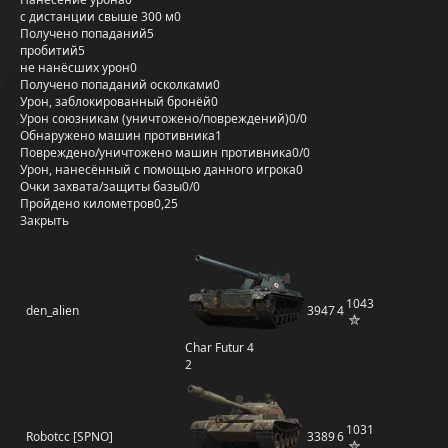
с дистанции свыше 300 м
0
Получено попаданий
5
пробитий
5
не нанёсших урон
0
Получено попаданий осколками
0
Урон, заблокированный бронёй
0
Урон союзникам (уничтожено/повреждений)
0/0
Обнаружено машин противника
1
Повреждено/уничтожено машин противника
0/0
Урон, нанесённый с помощью данного игрока
0
Очки захвата/защиты базы
0/0
Пройдено километров
0,25
Закрыть
1043
den_alien
3947
4
Char Futur 4
2
1031
Robotcc [SPNO]
3389
6