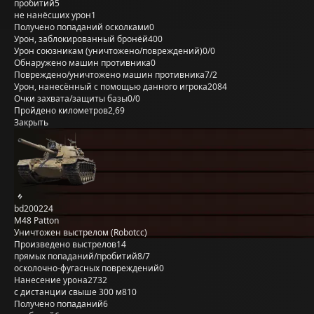
пробитий
5
не нанёсших урон
1
Получено попаданий осколками
0
Урон, заблокированный бронёй
400
Урон союзникам (уничтожено/повреждений)
0/0
Обнаружено машин противника
0
Повреждено/уничтожено машин противника
7/2
Урон, нанесённый с помощью данного игрока
2084
Очки захвата/защиты базы
0/0
Пройдено километров
2,69
Закрыть
bd200224
M48 Patton
Уничтожен выстрелом (Robotcc)
Произведено выстрелов
14
прямых попаданий/пробитий
8/7
осколочно-фугасных повреждений
0
Нанесение урона
2732
с дистанции свыше 300 м
810
Получено попаданий
6