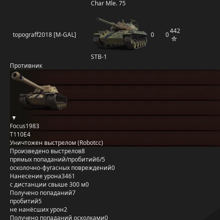
Char Mle. 75
442
topograff2018 [M-GAL]
0
0
STB-1
Противник
Focus1983
T110E4
Уничтожен выстрелом (Robotcc)
Произведено выстрелов
8
прямых попаданий/пробитий
6/5
осколочно-фугасных повреждений
0
Нанесение урона
3461
с дистанции свыше 300 м
0
Получено попаданий
7
пробитий
5
не нанёсших урон
2
Получено попаданий осколками
0