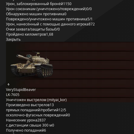
Урон, заблокированный бронёй
1150
Урон союзникам (уничтожено/повреждений)
0/0
Обнаружено машин противника
0
Повреждено/уничтожено машин противника
5/1
Урон, нанесённый с помощью данного игрока
872
Очки захвата/защиты базы
0/0
Пройдено километров
1,68
Закрыть
VeryStupidBeaver
LK-7605
Уничтожен выстрелом (mityai_kor)
Произведено выстрелов
13
прямых попаданий/пробитий
12/5
осколочно-фугасных повреждений
0
Нанесение урона
2837
с дистанции свыше 300 м
0
Получено попаданий
6