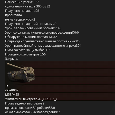
Нанесение урона
1185
с дистанции свыше 300 м
382
Получено попаданий
6
пробитий
4
не нанёсших урон
2
Получено попаданий осколками
0
Урон, заблокированный бронёй
1140
Урон союзникам (уничтожено/повреждений)
0/0
Обнаружено машин противника
2
Повреждено/уничтожено машин противника
3/0
Урон, нанесённый с помощью данного игрока
394
Очки захвата/защиты базы
0/0
Пройдено километров
0,56
Закрыть
valett007
M53/M55
Уничтожен выстрелом (_CTAPUK_)
Произведено выстрелов
2
прямых попаданий/пробитий
2/0
осколочно-фугасных повреждений
2