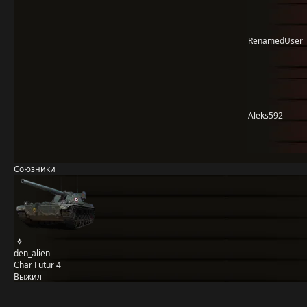
RenamedUser_
Aleks592
Союзники
den_alien
Char Futur 4
Выжил