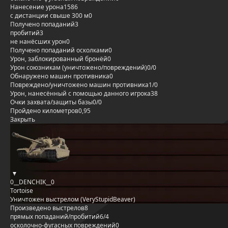
Нанесение урона
1586
с дистанции свыше 300 м
0
Получено попаданий
3
пробитий
3
не нанёсших урон
0
Получено попаданий осколками
0
Урон, заблокированный бронёй
0
Урон союзникам (уничтожено/повреждений)
0/0
Обнаружено машин противника
0
Повреждено/уничтожено машин противника
1/0
Урон, нанесённый с помощью данного игрока
38
Очки захвата/защиты базы
0/0
Пройдено километров
0,95
Закрыть
0__DENCHIK__0
Tortoise
Уничтожен выстрелом (VeryStupidBeaver)
Произведено выстрелов
8
прямых попаданий/пробитий
6/4
осколочно-фугасных повреждений
0