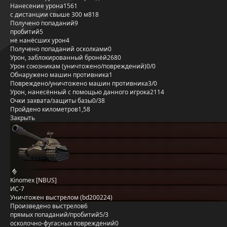
Нанесение урона
1561
с дистанции свыше 300 м
818
Получено попаданий
9
пробитий
5
не нанёсших урон
4
Получено попаданий осколками
0
Урон, заблокированный бронёй
2680
Урон союзникам (уничтожено/повреждений)
0/0
Обнаружено машин противника
1
Повреждено/уничтожено машин противника
3/0
Урон, нанесённый с помощью данного игрока
2114
Очки захвата/защиты базы
0/38
Пройдено километров
1,58
Закрыть
Kinomex [NBUS]
ИС-7
Уничтожен выстрелом (bd200224)
Произведено выстрелов
6
прямых попаданий/пробитий
5/3
осколочно-фугасных повреждений
0