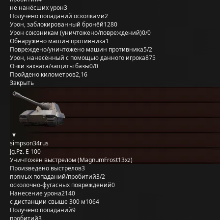
не нанёсших урон
3
Получено попаданий осколками
2
Урон, заблокированный бронёй
1280
Урон союзникам (уничтожено/повреждений)
0/0
Обнаружено машин противника
1
Повреждено/уничтожено машин противника
5/2
Урон, нанесённый с помощью данного игрока
875
Очки захвата/защиты базы
0/0
Пройдено километров
2,16
Закрыть
simpson34rus
Jg.Pz. E 100
Уничтожен выстрелом (MagnumFrost13xz)
Произведено выстрелов
3
прямых попаданий/пробитий
3/2
осколочно-фугасных повреждений
0
Нанесение урона
2140
с дистанции свыше 300 м
1064
Получено попаданий
9
пробитий
3