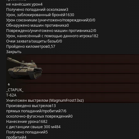
не нанёсших урон
4
Получено попаданий осколками
3
Урон, заблокированный бронёй
1630
Урон союзникам (уничтожено/повреждений)
0/0
Обнаружено машин противника
0
Повреждено/уничтожено машин противника
2/0
Урон, нанесённый с помощью данного игрока
182
Очки захвата/защиты базы
0/0
Пройдено километров
0,57
Закрыть
_CTAPUK_
Т-62А
Уничтожен выстрелом (MagnumFrost13xz)
Произведено выстрелов
13
прямых попаданий/пробитий
7/6
осколочно-фугасных повреждений
0
Нанесение урона
1682
с дистанции свыше 300 м
484
Получено попаданий
5
пробитий
4