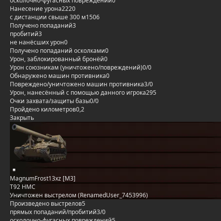
осколочно-фугасных повреждений
0
Нанесение урона
2220
с дистанции свыше 300 м
1506
Получено попаданий
3
пробитий
3
не нанёсших урон
0
Получено попаданий осколками
0
Урон, заблокированный бронёй
0
Урон союзникам (уничтожено/повреждений)
0/0
Обнаружено машин противника
0
Повреждено/уничтожено машин противника
3/0
Урон, нанесённый с помощью данного игрока
295
Очки захвата/защиты базы
0/0
Пройдено километров
0,2
Закрыть
MagnumFrost13xz [M3]
T92 HMC
Уничтожен выстрелом (RenamedUser_7453996)
Произведено выстрелов
5
прямых попаданий/пробитий
3/0
осколочно-фугасных повреждений
5