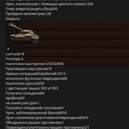
Урон, нанесённый с помощью данного игрока
1206
Очки захвата/защиты базы
0/0
Пройдено километров
1,06
Закрыть
comrade78
Prototipo 6
Уничтожен выстрелом (s5002098)
Произведено выстрелов
18
прямых попаданий/пробитий
14/12
осколочно-фугасных повреждений
0
Нанесение урона
2658
с дистанции свыше 300 м
1955
Получено попаданий
4
пробитий
3
не нанёсших урон
1
Получено попаданий осколками
0
Урон, заблокированный бронёй
650
Урон союзникам (уничтожено/повреждений)
0/0
Обнаружено машин противника
1
Повреждено/уничтожено машин противника
3/1