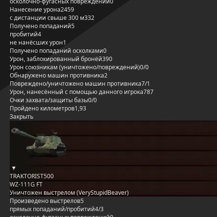
осколочно-фугасных повреждений
0
Нанесение урона
2459
с дистанции свыше 300 м
332
Получено попаданий
5
пробитий
4
не нанёсших урон
1
Получено попаданий осколками
0
Урон, заблокированный бронёй
390
Урон союзникам (уничтожено/повреждений)
0/0
Обнаружено машин противника
2
Повреждено/уничтожено машин противника
7/1
Урон, нанесённый с помощью данного игрока
787
Очки захвата/защиты базы
0/0
Пройдено километров
1,93
Закрыть
TRAKTORIST500
WZ-111G FT
Уничтожен выстрелом (VeryStupidBeaver)
Произведено выстрелов
5
прямых попаданий/пробитий
4/3