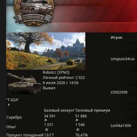
Игрок
simpson34rus
Robotcc [SPNO]
Личный рейтинг:
2 922
8 июля 2026 г. 14:56
Выжил
s5002098
"Т-62А"
Базовый аккаунт
Танковый премиум
34 591
51 886
Серебро
1 031
1 546
Leshka1406
Опыт
Процент попаданий
13/17
76,47%