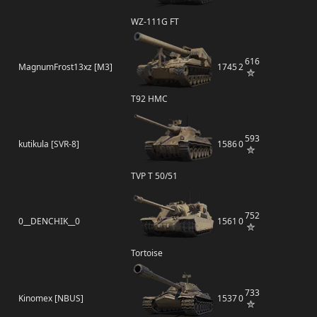
WZ-111G FT
616
MagnumFrost13xz [M3]
1745
2
T92 HMC
593
kutikula [SVR-8]
1586
0
TVP T 50/51
752
0__DENCHIK__0
1561
0
Tortoise
733
Kinomex [NBUS]
1537
0