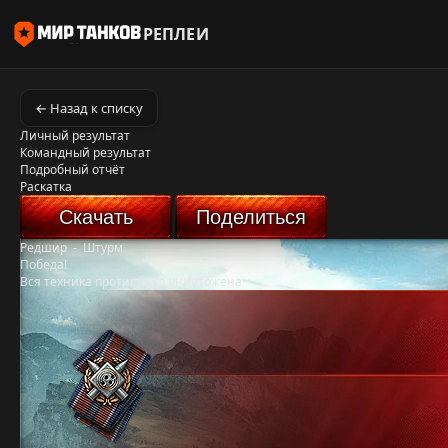
РЕПЛЕИ
← Назад к списку
Личный результат
Командный результат
Подробный отчёт
Раскатка
Скачать
Поделиться
Редшир
-
Штурм
Победа!
Вся техника противника уничтожена