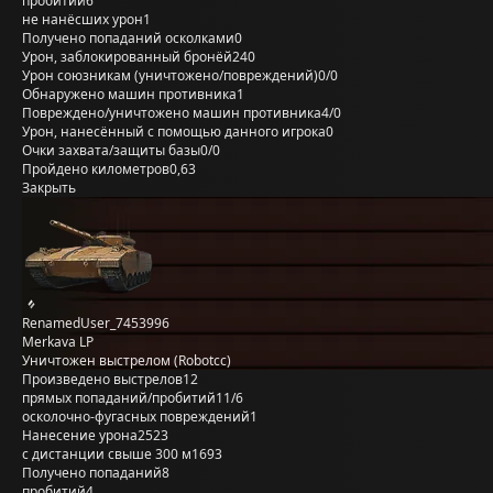
пробитий
6
не нанёсших урон
1
Получено попаданий осколками
0
Урон, заблокированный бронёй
240
Урон союзникам (уничтожено/повреждений)
0/0
Обнаружено машин противника
1
Повреждено/уничтожено машин противника
4/0
Урон, нанесённый с помощью данного игрока
0
Очки захвата/защиты базы
0/0
Пройдено километров
0,63
Закрыть
RenamedUser_7453996
Merkava LP
Уничтожен выстрелом (Robotcc)
Произведено выстрелов
12
прямых попаданий/пробитий
11/6
осколочно-фугасных повреждений
1
Нанесение урона
2523
с дистанции свыше 300 м
1693
Получено попаданий
8
пробитий
4