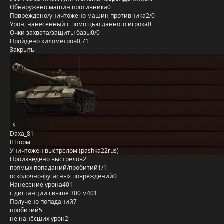
Обнаружено машин противника
0
Повреждено/уничтожено машин противника
2/0
Урон, нанесённый с помощью данного игрока
0
Очки захвата/защиты базы
0/0
Пройдено километров
0,71
Закрыть
Daxa_81
Шторм
Уничтожен выстрелом (pashka22rus)
Произведено выстрелов
2
прямых попаданий/пробитий
1/1
осколочно-фугасных повреждений
0
Нанесение урона
401
с дистанции свыше 300 м
401
Получено попаданий
7
пробитий
5
не нанёсших урон
2