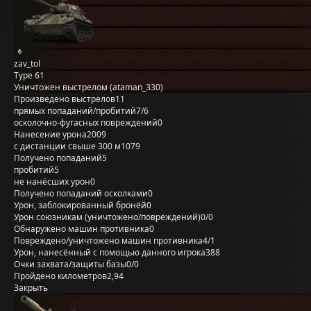
zav_tol
Type 61
Уничтожен выстрелом (ataman_330)
Произведено выстрелов
11
прямых попаданий/пробитий
7/6
осколочно-фугасных повреждений
0
Нанесение урона
2009
с дистанции свыше 300 м
1079
Получено попаданий
5
пробитий
5
не нанёсших урон
0
Получено попаданий осколками
0
Урон, заблокированный бронёй
0
Урон союзникам (уничтожено/повреждений)
0/0
Обнаружено машин противника
0
Повреждено/уничтожено машин противника
4/1
Урон, нанесённый с помощью данного игрока
388
Очки захвата/защиты базы
0/0
Пройдено километров
2,94
Закрыть