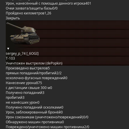
Урон, нанесённый с помощью данного игрока
401
Очки захвата/защиты базы
0/0
Пройдено километров
1,26
Закрыть
sergey_p_74 [_6OGI]
Т-103
Уничтожен выстрелом (dePopkin)
Произведено выстрелов
5
прямых попаданий/пробитий
2/2
осколочно-фугасных повреждений
0
Нанесение урона
875
с дистанции свыше 300 м
0
Получено попаданий
3
пробитий
3
не нанёсших урон
0
Получено попаданий осколками
0
Урон, заблокированный бронёй
0
Урон союзникам (уничтожено/повреждений)
0/0
Обнаружено машин противника
0
Повреждено/уничтожено машин противника
2/0