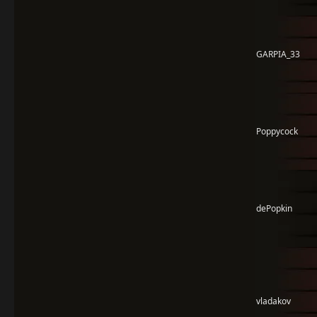
GARPIA_33
Poppycock
dePopkin
vladakov