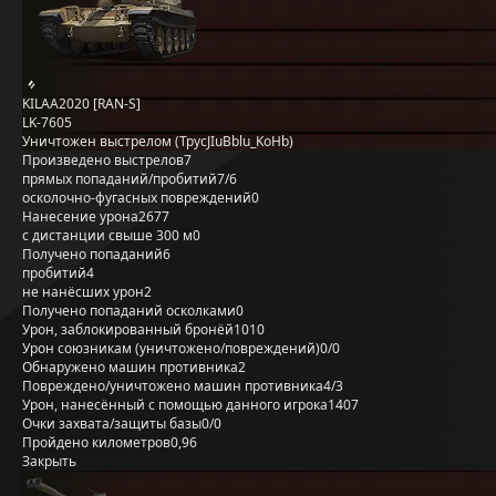
KILAA2020 [RAN-S]
LK-7605
Уничтожен выстрелом (TpycJIuBblu_KoHb)
Произведено выстрелов
7
прямых попаданий/пробитий
7/6
осколочно-фугасных повреждений
0
Нанесение урона
2677
с дистанции свыше 300 м
0
Получено попаданий
6
пробитий
4
не нанёсших урон
2
Получено попаданий осколками
0
Урон, заблокированный бронёй
1010
Урон союзникам (уничтожено/повреждений)
0/0
Обнаружено машин противника
2
Повреждено/уничтожено машин противника
4/3
Урон, нанесённый с помощью данного игрока
1407
Очки захвата/защиты базы
0/0
Пройдено километров
0,96
Закрыть