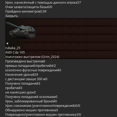
Урон, нанесённый с помощью данного игрока
57
Очки захвата/защиты базы
0/0
Пройдено километров
0,99
Закрыть
rubaka_25
AMX Cda 105
Уничтожен выстрелом (Grim_2024)
Произведено выстрелов
6
прямых попаданий/пробитий
4/2
осколочно-фугасных повреждений
0
Нанесение урона
829
с дистанции свыше 300 м
0
Получено попаданий
3
пробитий
3
не нанёсших урон
0
Получено попаданий осколками
0
Урон, заблокированный бронёй
0
Урон союзникам (уничтожено/повреждений)
0/0
Обнаружено машин противника
0
Повреждено/уничтожено машин противника
3/0