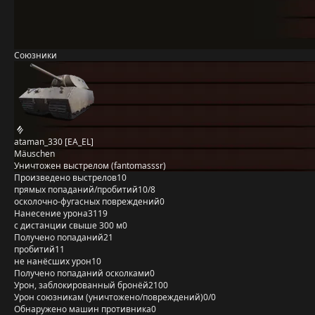
Союзники
ataman_330 [EA_EL]
Mäuschen
Уничтожен выстрелом (fantomasssr)
Произведено выстрелов
10
прямых попаданий/пробитий
10/8
осколочно-фугасных повреждений
0
Нанесение урона
3119
с дистанции свыше 300 м
0
Получено попаданий
21
пробитий
11
не нанёсших урон
10
Получено попаданий осколками
0
Урон, заблокированный бронёй
2100
Урон союзникам (уничтожено/повреждений)
0/0
Обнаружено машин противника
0