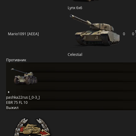
Lynx 6x6
Mario1091 [AEEA]
0
0
Celestial
Противник
pashka22rus [_0-3_]
EBR 75 FL 10
Выжил