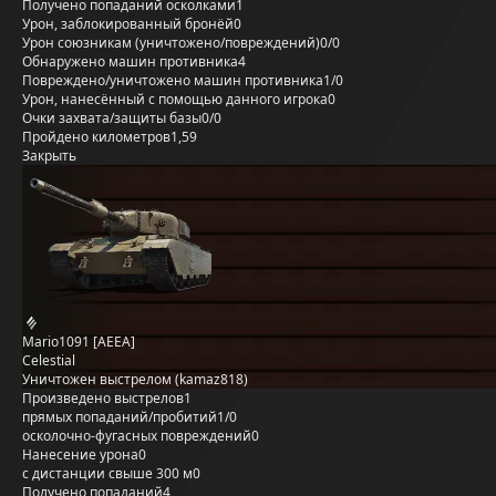
Получено попаданий осколками
1
Урон, заблокированный бронёй
0
Урон союзникам (уничтожено/повреждений)
0/0
Обнаружено машин противника
4
Повреждено/уничтожено машин противника
1/0
Урон, нанесённый с помощью данного игрока
0
Очки захвата/защиты базы
0/0
Пройдено километров
1,59
Закрыть
Mario1091 [AEEA]
Celestial
Уничтожен выстрелом (kamaz818)
Произведено выстрелов
1
прямых попаданий/пробитий
1/0
осколочно-фугасных повреждений
0
Нанесение урона
0
с дистанции свыше 300 м
0
Получено попаданий
4