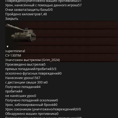
Повреждено/уничтожено машин противника
5/1
Урон, нанесённый с помощью данного игрока
57
Очки захвата/защиты базы
0/0
Пройдено километров
1,48
Закрыть
supermineral
СУ-130ПМ
Уничтожен выстрелом (Grim_2024)
Произведено выстрелов
5
прямых попаданий/пробитий
3/3
осколочно-фугасных повреждений
0
Нанесение урона
1567
с дистанции свыше 300 м
0
Получено попаданий
4
пробитий
4
не нанёсших урон
0
Получено попаданий осколками
0
Урон, заблокированный бронёй
0
Урон союзникам (уничтожено/повреждений)
0/0
Обнаружено машин противника
0