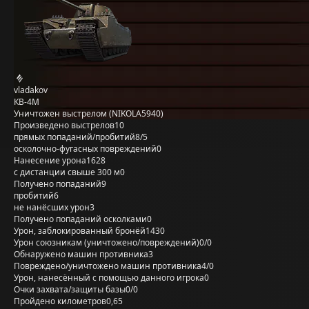
vladakov
КВ-4М
Уничтожен выстрелом (NIKOLA5940)
Произведено выстрелов
10
прямых попаданий/пробитий
8/5
осколочно-фугасных повреждений
0
Нанесение урона
1628
с дистанции свыше 300 м
0
Получено попаданий
9
пробитий
6
не нанёсших урон
3
Получено попаданий осколками
0
Урон, заблокированный бронёй
1430
Урон союзникам (уничтожено/повреждений)
0/0
Обнаружено машин противника
3
Повреждено/уничтожено машин противника
4/0
Урон, нанесённый с помощью данного игрока
0
Очки захвата/защиты базы
0/0
Пройдено километров
0,65