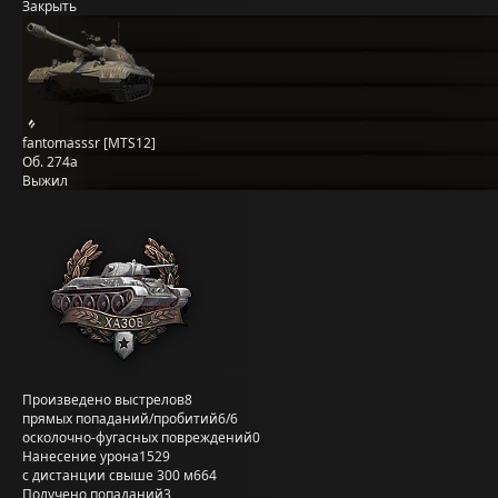
Закрыть
fantomasssr [MTS12]
Об. 274а
Выжил
Произведено выстрелов
8
прямых попаданий/пробитий
6/6
осколочно-фугасных повреждений
0
Нанесение урона
1529
с дистанции свыше 300 м
664
Получено попаданий
3