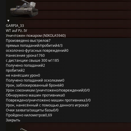
GARPIA_33
WT auf Pz. IV
Уничтожен пожаром (NIKOLA5940)
Произведено выстрелов
7
прямых попаданий/пробитий
4/3
осколочно-фугасных повреждений
0
Нанесение урона
1760
с дистанции свыше 300 м
1185
Получено попаданий
2
пробитий
2
не нанёсших урон
0
Получено попаданий осколками
0
Урон, заблокированный бронёй
0
Урон союзникам (уничтожено/повреждений)
0/0
Обнаружено машин противника
0
Повреждено/уничтожено машин противника
3/0
Урон, нанесённый с помощью данного игрока
0
Очки захвата/защиты базы
0/0
Пройдено километров
0,69
Закрыть