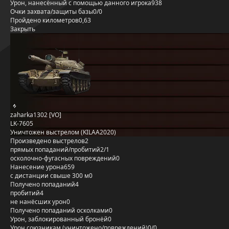
Урон, нанесённый с помощью данного игрока
938
Очки захвата/защиты базы
0/0
Пройдено километров
0,63
Закрыть
zaharka1302 [VO]
LK-7605
Уничтожен выстрелом (KILAA2020)
Произведено выстрелов
2
прямых попаданий/пробитий
2/1
осколочно-фугасных повреждений
0
Нанесение урона
659
с дистанции свыше 300 м
0
Получено попаданий
4
пробитий
4
не нанёсших урон
0
Получено попаданий осколками
0
Урон, заблокированный бронёй
0
Урон союзникам (уничтожено/повреждений)
0/0