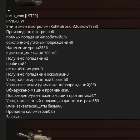
tortik_voin [LSTFR]
Rhm.-B. WT
Уничтожен выстрелом (KotMatroskinMoskow1983)
Произведено выстрелов
8
прямых попаданий/пробитий
8/6
осколочно-фугасных повреждений
0
Нанесение урона
2836
с дистанции свыше 300 м
0
Получено попаданий
2
пробитий
2
не нанёсших урон
0
Получено попаданий осколками
0
Урон, заблокированный бронёй
0
Урон союзникам (уничтожено/повреждений)
0/0
Обнаружено машин противника
0
Повреждено/уничтожено машин противника
4/1
Урон, нанесённый с помощью данного игрока
659
Очки захвата/защиты базы
0/0
Пройдено километров
0,63
Закрыть