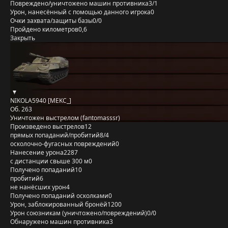
Повреждено/уничтожено машин противника
3/1
Урон, нанесённый с помощью данного игрока
0
Очки захвата/защиты базы
0/0
Пройдено километров
0,6
Закрыть
NIKOLA5940 [MEKC_]
Об. 263
Уничтожен выстрелом (fantomasssr)
Произведено выстрелов
12
прямых попаданий/пробитий
8/4
осколочно-фугасных повреждений
0
Нанесение урона
2287
с дистанции свыше 300 м
0
Получено попаданий
10
пробитий
6
не нанёсших урон
4
Получено попаданий осколками
0
Урон, заблокированный бронёй
1200
Урон союзникам (уничтожено/повреждений)
0/0
Обнаружено машин противника
3