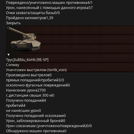
Повреждено/уничтожено машин противника
4/1
Урон, нанесённый с помощью данного игрока
57
Очки захвата/защиты базы
0/0
Пройдено километров
1,39
Закрыть
TpycJIuBblu_KoHb [RE-SP]
Conway
Уничтожен выстрелом (tortik_voin)
Произведено выстрелов
5
прямых попаданий/пробитий
3/3
осколочно-фугасных повреждений
0
Нанесение урона
2700
с дистанции свыше 300 м
0
Получено попаданий
4
пробитий
4
не нанёсших урон
0
Получено попаданий осколками
0
Урон, заблокированный бронёй
0
Урон союзникам (уничтожено/повреждений)
0/0
Обнаружено машин противника
0