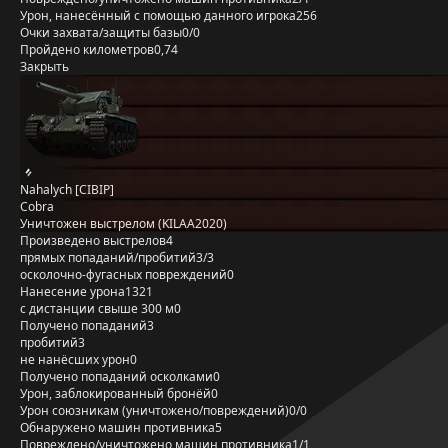
Урон, нанесённый с помощью данного игрока
256
Очки захвата/защиты базы
0/0
Пройдено километров
0,74
Закрыть
Nahalych [CIBIP]
Cobra
Уничтожен выстрелом (KILAA2020)
Произведено выстрелов
4
прямых попаданий/пробитий
3/3
осколочно-фугасных повреждений
0
Нанесение урона
1321
с дистанции свыше 300 м
0
Получено попаданий
3
пробитий
3
не нанёсших урон
0
Получено попаданий осколками
0
Урон, заблокированный бронёй
0
Урон союзникам (уничтожено/повреждений)
0/0
Обнаружено машин противника
5
Повреждено/уничтожено машин противника
1/1