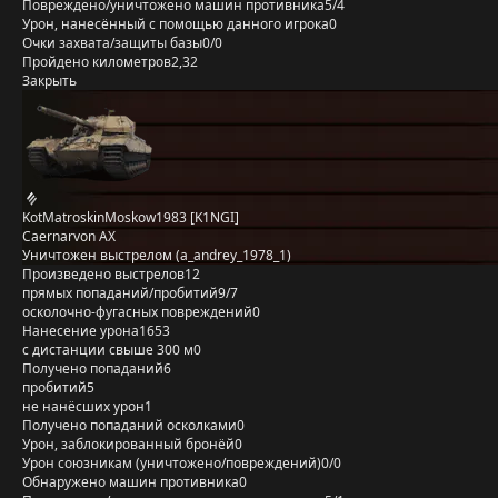
Повреждено/уничтожено машин противника
5/4
Урон, нанесённый с помощью данного игрока
0
Очки захвата/защиты базы
0/0
Пройдено километров
2,32
Закрыть
KotMatroskinMoskow1983 [K1NGI]
Caernarvon AX
Уничтожен выстрелом (a_andrey_1978_1)
Произведено выстрелов
12
прямых попаданий/пробитий
9/7
осколочно-фугасных повреждений
0
Нанесение урона
1653
с дистанции свыше 300 м
0
Получено попаданий
6
пробитий
5
не нанёсших урон
1
Получено попаданий осколками
0
Урон, заблокированный бронёй
0
Урон союзникам (уничтожено/повреждений)
0/0
Обнаружено машин противника
0