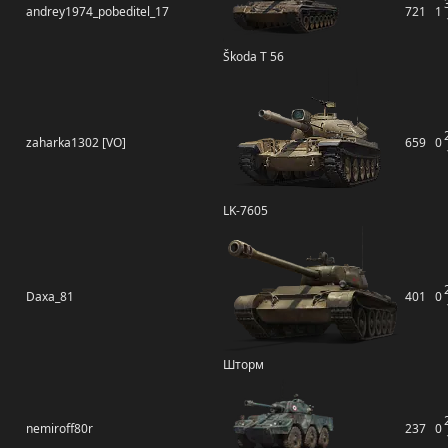
andrey1974_pobeditel_17
721
1
Škoda T 56
zaharka1302 [VO]
659
0
LK-7605
Daxa_81
401
0
Шторм
nemiroff80r
237
0