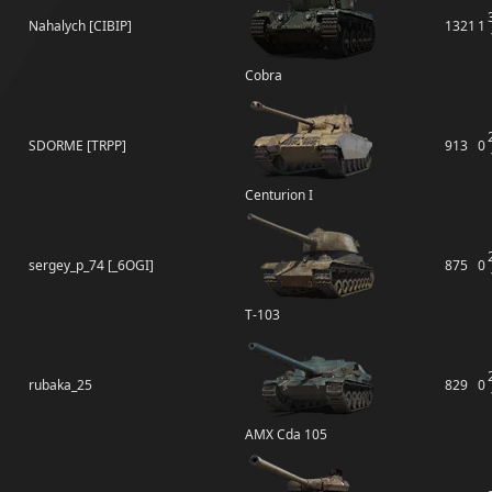
Nahalych [CIBIP]
1321
1
Cobra
SDORME [TRPP]
913
0
Centurion I
sergey_p_74 [_6OGI]
875
0
Т-103
rubaka_25
829
0
AMX Cda 105