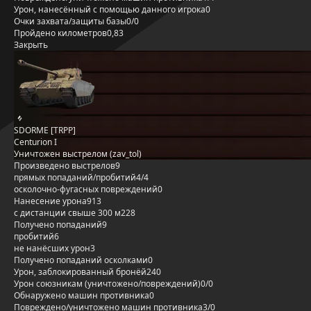
Урон, нанесённый с помощью данного игрока
0
Очки захвата/защиты базы
0/0
Пройдено километров
0,83
Закрыть
SDORME [TRPP]
Centurion I
Уничтожен выстрелом (zav_tol)
Произведено выстрелов
9
прямых попаданий/пробитий
4/4
осколочно-фугасных повреждений
0
Нанесение урона
913
с дистанции свыше 300 м
228
Получено попаданий
9
пробитий
6
не нанёсших урон
3
Получено попаданий осколками
0
Урон, заблокированный бронёй
240
Урон союзникам (уничтожено/повреждений)
0/0
Обнаружено машин противника
0
Повреждено/уничтожено машин противника
3/0