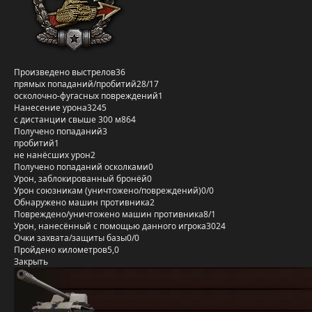
Произведено выстрелов
36
прямых попаданий/пробитий
28/17
осколочно-фугасных повреждений
1
Нанесение урона
3245
с дистанции свыше 300 м
864
Получено попаданий
3
пробитий
1
не нанёсших урон
2
Получено попаданий осколками
0
Урон, заблокированный бронёй
0
Урон союзникам (уничтожено/повреждений)
0/0
Обнаружено машин противника
2
Повреждено/уничтожено машин противника
8/1
Урон, нанесённый с помощью данного игрока
3024
Очки захвата/защиты базы
0/0
Пройдено километров
5,0
Закрыть