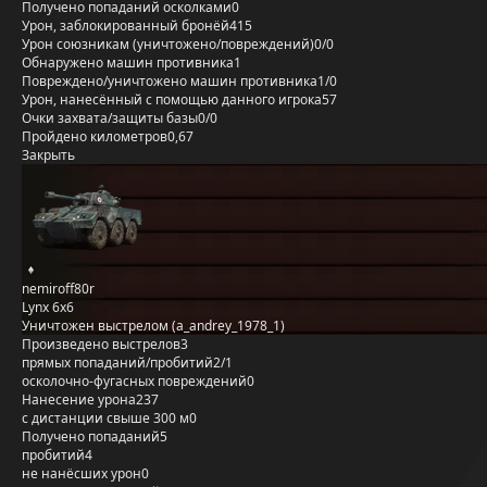
Получено попаданий осколками
0
Урон, заблокированный бронёй
415
Урон союзникам (уничтожено/повреждений)
0/0
Обнаружено машин противника
1
Повреждено/уничтожено машин противника
1/0
Урон, нанесённый с помощью данного игрока
57
Очки захвата/защиты базы
0/0
Пройдено километров
0,67
Закрыть
nemiroff80r
Lynx 6x6
Уничтожен выстрелом (a_andrey_1978_1)
Произведено выстрелов
3
прямых попаданий/пробитий
2/1
осколочно-фугасных повреждений
0
Нанесение урона
237
с дистанции свыше 300 м
0
Получено попаданий
5
пробитий
4
не нанёсших урон
0