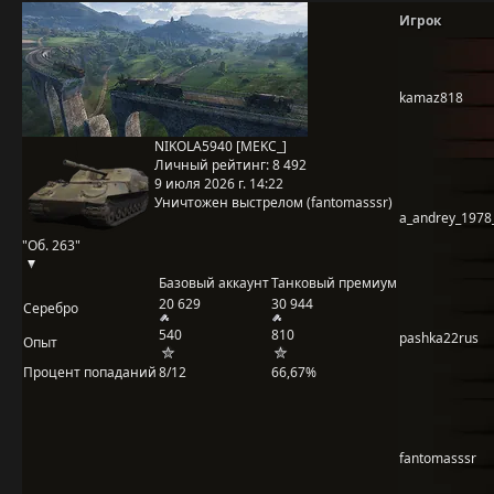
Игрок
kamaz818
NIKOLA5940 [MEKC_]
Личный рейтинг:
8 492
9 июля 2026 г. 14:22
Уничтожен выстрелом (fantomasssr)
a_andrey_1978
"Об. 263"
Базовый аккаунт
Танковый премиум
20 629
30 944
Серебро
540
810
pashka22rus
Опыт
Процент попаданий
8/12
66,67%
fantomasssr