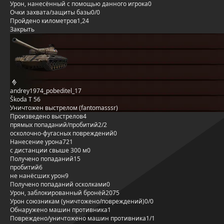
Урон, нанесённый с помощью данного игрока
0
Очки захвата/защиты базы
0/0
Пройдено километров
1,24
Закрыть
andrey1974_pobeditel_17
Škoda T 56
Уничтожен выстрелом (fantomasssr)
Произведено выстрелов
4
прямых попаданий/пробитий
2/2
осколочно-фугасных повреждений
0
Нанесение урона
721
с дистанции свыше 300 м
0
Получено попаданий
15
пробитий
6
не нанёсших урон
9
Получено попаданий осколками
0
Урон, заблокированный бронёй
2075
Урон союзникам (уничтожено/повреждений)
0/0
Обнаружено машин противника
1
Повреждено/уничтожено машин противника
1/1