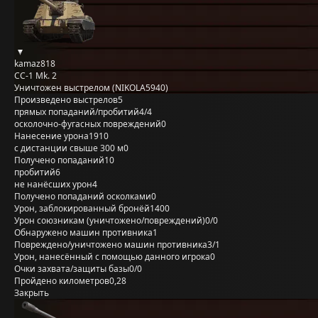
kamaz818
CC-1 Mk. 2
Уничтожен выстрелом (NIKOLA5940)
Произведено выстрелов
5
прямых попаданий/пробитий
4/4
осколочно-фугасных повреждений
0
Нанесение урона
1910
с дистанции свыше 300 м
0
Получено попаданий
10
пробитий
6
не нанёсших урон
4
Получено попаданий осколками
0
Урон, заблокированный бронёй
1400
Урон союзникам (уничтожено/повреждений)
0/0
Обнаружено машин противника
1
Повреждено/уничтожено машин противника
3/1
Урон, нанесённый с помощью данного игрока
0
Очки захвата/защиты базы
0/0
Пройдено километров
0,28
Закрыть