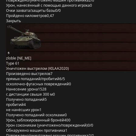
Повреждено/уничтожено машин противника
2/0
Урон, нанесённый с помощью данного игрока
0
Очки захвата/защиты базы
0/0
Пройдено километров
0,47
Закрыть
zloble [NE_ME]
Type 61
Уничтожен выстрелом (KILAA2020)
Произведено выстрелов
7
прямых попаданий/пробитий
6/5
осколочно-фугасных повреждений
0
Нанесение урона
1528
с дистанции свыше 300 м
0
Получено попаданий
5
пробитий
4
не нанёсших урон
1
Получено попаданий осколками
0
Урон, заблокированный бронёй
400
Урон союзникам (уничтожено/повреждений)
0/0
Обнаружено машин противника
1
Повреждено/уничтожено машин противника
2/1