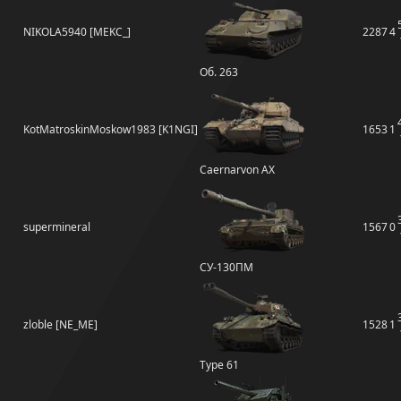
NIKOLA5940 [MEKC_]
2287
4
Об. 263
KotMatroskinMoskow1983 [K1NGI]
1653
1
Caernarvon AX
supermineral
1567
0
СУ-130ПМ
zloble [NE_ME]
1528
1
Type 61