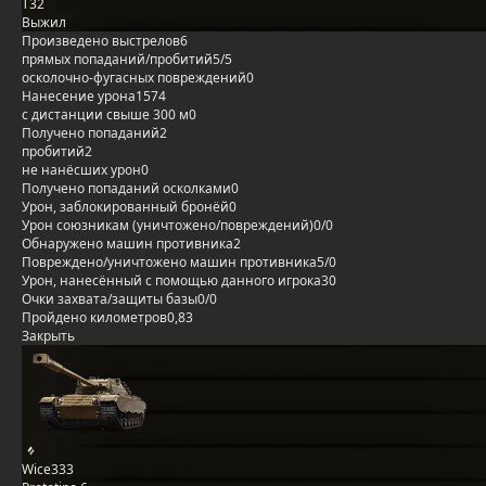
T32
Выжил
Произведено выстрелов
6
прямых попаданий/пробитий
5/5
осколочно-фугасных повреждений
0
Нанесение урона
1574
с дистанции свыше 300 м
0
Получено попаданий
2
пробитий
2
не нанёсших урон
0
Получено попаданий осколками
0
Урон, заблокированный бронёй
0
Урон союзникам (уничтожено/повреждений)
0/0
Обнаружено машин противника
2
Повреждено/уничтожено машин противника
5/0
Урон, нанесённый с помощью данного игрока
30
Очки захвата/защиты базы
0/0
Пройдено километров
0,83
Закрыть
Wice333