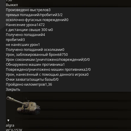
Выжил
Произведено выстрелов
3
прямых попаданий/пробитий
3/2
осколочно-фугасных повреждений
0
Нанесение урона
1472
с дистанции свыше 300 м
0
Получено попаданий
4
пробитий
3
не нанёсших урон
1
Получено попаданий осколками
0
Урон, заблокированный бронёй
750
Урон союзникам (уничтожено/повреждений)
0/0
Обнаружено машин противника
1
Повреждено/уничтожено машин противника
2/0
Урон, нанесённый с помощью данного игрока
0
Очки захвата/защиты базы
0/0
Пройдено километров
1,36
Закрыть
algra
ИСУ-152К