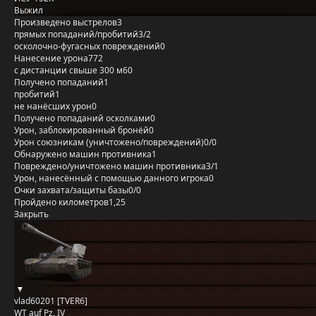
Выжил
Произведено выстрелов
3
прямых попаданий/пробитий
3/2
осколочно-фугасных повреждений
0
Нанесение урона
772
с дистанции свыше 300 м
60
Получено попаданий
1
пробитий
1
не нанёсших урон
0
Получено попаданий осколками
0
Урон, заблокированный бронёй
0
Урон союзникам (уничтожено/повреждений)
0/0
Обнаружено машин противника
1
Повреждено/уничтожено машин противника
3/1
Урон, нанесённый с помощью данного игрока
0
Очки захвата/защиты базы
0/0
Пройдено километров
1,25
Закрыть
vlad60201 [TVER6]
WT auf Pz. IV