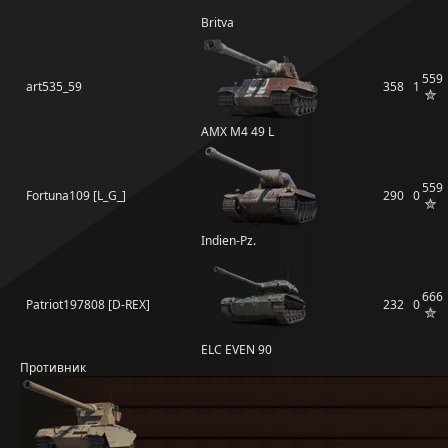
Britva
559
art535_59
358
1
AMX M4 49 L
559
Fortuna109 [L_G_]
290
0
Indien-Pz.
666
Patriot197808 [D-REX]
232
0
ELC EVEN 90
Противник