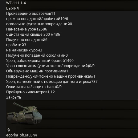
WZ-111 1-4
Выжил
Произведено выстрелов
11
прямых попаданий/пробитий
10/6
осколочно-фугасных повреждений
0
Нанесение урона
2586
с дистанции свыше 300 м
486
Получено попаданий
6
пробитий
3
не нанёсших урон
3
Получено попаданий осколками
0
Урон, заблокированный бронёй
1490
Урон союзникам (уничтожено/повреждений)
0/0
Обнаружено машин противника
1
Повреждено/уничтожено машин противника
6/1
Урон, нанесённый с помощью данного игрока
787
Очки захвата/защиты базы
0/0
Пройдено километров
1,12
Закрыть
egorka_oh3au3n4