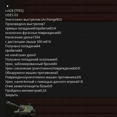
cck28 [TFES]
UDES 03
Уничтожен выстрелом (Archangel62)
Произведено выстрелов
7
прямых попаданий/пробитий
5/4
осколочно-фугасных повреждений
0
Нанесение урона
1594
с дистанции свыше 300 м
816
Получено попаданий
4
пробитий
4
не нанёсших урон
0
Получено попаданий осколками
0
Урон, заблокированный бронёй
0
Урон союзникам (уничтожено/повреждений)
0/0
Обнаружено машин противника
0
Повреждено/уничтожено машин противника
3/0
Урон, нанесённый с помощью данного игрока
618
Очки захвата/защиты базы
0/0
Пройдено километров
0,43
Закрыть