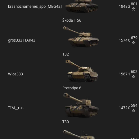
801
krasnoznamenes_spb [MEG42]
1848
2
Škoda T 56
679
gros333 [TAK43]
1574
0
T32
602
Wice333
1567
1
Prototipo 6
584
TIM__rus
1472
0
T30