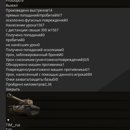
Prototipo 6
Выжил
Произведено выстрелов
14
прямых попаданий/пробитий
9/7
осколочно-фугасных повреждений
0
Нанесение урона
1567
с дистанции свыше 300 м
1567
Получено попаданий
0
пробитий
0
не нанёсших урон
0
Получено попаданий осколками
0
Урон, заблокированный бронёй
0
Урон союзникам (уничтожено/повреждений)
0/0
Обнаружено машин противника
1
Повреждено/уничтожено машин противника
4/1
Урон, нанесённый с помощью данного игрока
689
Очки захвата/защиты базы
0/0
Пройдено километров
2,36
Закрыть
TIM__rus
T30