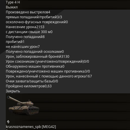
Type 4 H
Выжил
Произведено выстрелов
4
прямых попаданий/пробитий
3/3
осколочно-фугасных повреждений
0
Нанесение урона
2153
с дистанции свыше 300 м
0
Получено попаданий
8
пробитий
1
не нанёсших урон
7
Получено попаданий осколками
0
Урон, заблокированный бронёй
3130
Урон союзникам (уничтожено/повреждений)
0/0
Обнаружено машин противника
0
Повреждено/уничтожено машин противника
3/0
Урон, нанесённый с помощью данного игрока
167
Очки захвата/защиты базы
0/0
Пройдено километров
0,63
Закрыть
krasnoznamenes_spb [MEG42]