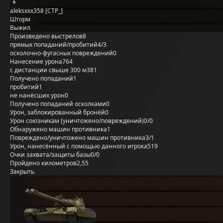
aleksxxx358 [CTP_]
Шторм
Выжил
Произведено выстрелов
8
прямых попаданий/пробитий
4/3
осколочно-фугасных повреждений
0
Нанесение урона
764
с дистанции свыше 300 м
381
Получено попаданий
1
пробитий
1
не нанёсших урон
0
Получено попаданий осколками
0
Урон, заблокированный бронёй
0
Урон союзникам (уничтожено/повреждений)
0/0
Обнаружено машин противника
1
Повреждено/уничтожено машин противника
3/1
Урон, нанесённый с помощью данного игрока
519
Очки захвата/защиты базы
0/0
Пройдено километров
2,55
Закрыть