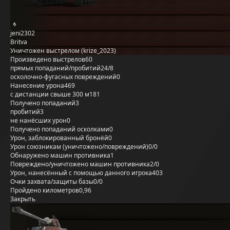
jeni2302
Britva
Уничтожен выстрелом (krize_2023)
Произведено выстрелов
60
прямых попаданий/пробитий
24/8
осколочно-фугасных повреждений
0
Нанесение урона
469
с дистанции свыше 300 м
181
Получено попаданий
3
пробитий
3
не нанёсших урон
0
Получено попаданий осколками
0
Урон, заблокированный бронёй
0
Урон союзникам (уничтожено/повреждений)
0/0
Обнаружено машин противника
1
Повреждено/уничтожено машин противника
2/0
Урон, нанесённый с помощью данного игрока
403
Очки захвата/защиты базы
0/0
Пройдено километров
0,96
Закрыть