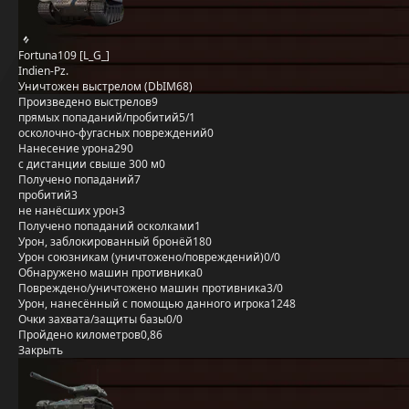
Fortuna109 [L_G_]
Indien-Pz.
Уничтожен выстрелом (DbIM68)
Произведено выстрелов
9
прямых попаданий/пробитий
5/1
осколочно-фугасных повреждений
0
Нанесение урона
290
с дистанции свыше 300 м
0
Получено попаданий
7
пробитий
3
не нанёсших урон
3
Получено попаданий осколками
1
Урон, заблокированный бронёй
180
Урон союзникам (уничтожено/повреждений)
0/0
Обнаружено машин противника
0
Повреждено/уничтожено машин противника
3/0
Урон, нанесённый с помощью данного игрока
1248
Очки захвата/защиты базы
0/0
Пройдено километров
0,86
Закрыть