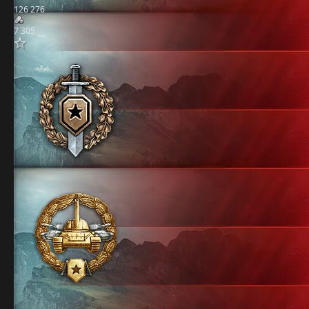
126 276
7 305