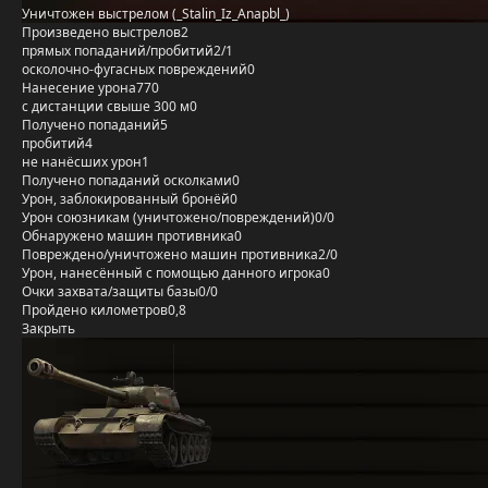
Уничтожен выстрелом (_Stalin_Iz_Anapbl_)
Произведено выстрелов
2
прямых попаданий/пробитий
2/1
осколочно-фугасных повреждений
0
Нанесение урона
770
с дистанции свыше 300 м
0
Получено попаданий
5
пробитий
4
не нанёсших урон
1
Получено попаданий осколками
0
Урон, заблокированный бронёй
0
Урон союзникам (уничтожено/повреждений)
0/0
Обнаружено машин противника
0
Повреждено/уничтожено машин противника
2/0
Урон, нанесённый с помощью данного игрока
0
Очки захвата/защиты базы
0/0
Пройдено километров
0,8
Закрыть