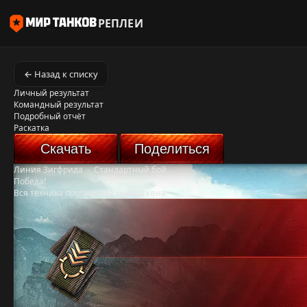
РЕПЛЕИ
← Назад к списку
Личный результат
Командный результат
Подробный отчёт
Раскатка
Скачать
Поделиться
Линия Зигфрида
-
Стандартный бой
Победа!
Вся техника противника уничтожена