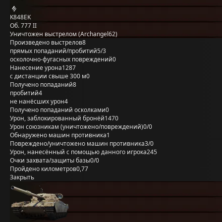
K848EK
Об. 777 II
Уничтожен выстрелом (Archangel62)
Произведено выстрелов
8
прямых попаданий/пробитий
5/3
осколочно-фугасных повреждений
0
Нанесение урона
1287
с дистанции свыше 300 м
0
Получено попаданий
8
пробитий
4
не нанёсших урон
4
Получено попаданий осколками
0
Урон, заблокированный бронёй
1470
Урон союзникам (уничтожено/повреждений)
0/0
Обнаружено машин противника
1
Повреждено/уничтожено машин противника
3/0
Урон, нанесённый с помощью данного игрока
245
Очки захвата/защиты базы
0/0
Пройдено километров
0,77
Закрыть