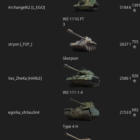
139
Archangel62 [L_EGO]
5184
6
WZ-111G FT
3
755
stryon [_P2P_]
2637
1
Skorpion
926
Vas_ZheKa [HARLE]
2586
1
WZ-111 1-4
692
egorka_oh3au3n4
2153
0
Type 4 H