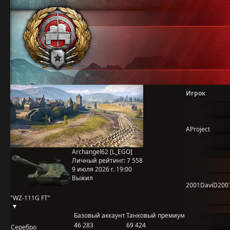
Игрок
AProject
Archangel62 [L_EGO]
Личный рейтинг:
7 558
9 июля 2026 г. 19:00
Выжил
2001DaviD200
"WZ-111G FT"
Базовый аккаунт
Танковый премиум
46 283
69 424
Серебро