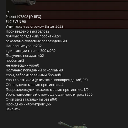
Patriot197808 [D-REX]
ELC EVEN 90
Уничтожен выстрелом (krize_2023)
Произведено выстрелов
2
прямых попаданий/пробитий
2/1
осколочно-фугасных повреждений
0
Нанесение урона
232
с дистанции свыше 300 м
232
Получено попаданий
2
пробитий
2
не нанёсших урон
0
Получено попаданий осколками
0
Урон, заблокированный бронёй
0
Урон союзникам (уничтожено/повреждений)
0/0
Обнаружено машин противника
4
Повреждено/уничтожено машин противника
1/0
Урон, нанесённый с помощью данного игрока
3250
Очки захвата/защиты базы
0/0
Пройдено километров
1,66
Закрыть