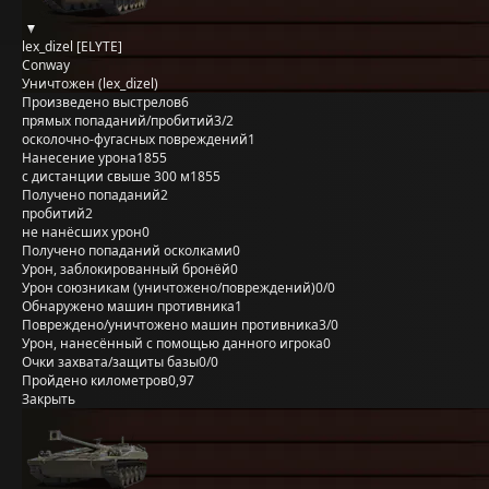
lex_dizel [ELYTE]
Conway
Уничтожен (lex_dizel)
Произведено выстрелов
6
прямых попаданий/пробитий
3/2
осколочно-фугасных повреждений
1
Нанесение урона
1855
с дистанции свыше 300 м
1855
Получено попаданий
2
пробитий
2
не нанёсших урон
0
Получено попаданий осколками
0
Урон, заблокированный бронёй
0
Урон союзникам (уничтожено/повреждений)
0/0
Обнаружено машин противника
1
Повреждено/уничтожено машин противника
3/0
Урон, нанесённый с помощью данного игрока
0
Очки захвата/защиты базы
0/0
Пройдено километров
0,97
Закрыть