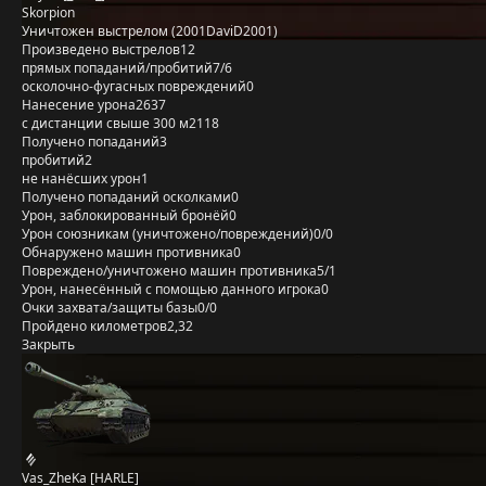
Skorpion
Уничтожен выстрелом (2001DaviD2001)
Произведено выстрелов
12
прямых попаданий/пробитий
7/6
осколочно-фугасных повреждений
0
Нанесение урона
2637
с дистанции свыше 300 м
2118
Получено попаданий
3
пробитий
2
не нанёсших урон
1
Получено попаданий осколками
0
Урон, заблокированный бронёй
0
Урон союзникам (уничтожено/повреждений)
0/0
Обнаружено машин противника
0
Повреждено/уничтожено машин противника
5/1
Урон, нанесённый с помощью данного игрока
0
Очки захвата/защиты базы
0/0
Пройдено километров
2,32
Закрыть
Vas_ZheKa [HARLE]