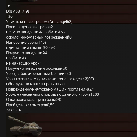
DbIM68 [7_9I_]
T30
Уничтожен выстрелом (Archangel62)
Произведено выстрелов
2
прямых попаданий/пробитий
2/2
осколочно-фугасных повреждений
0
Нанесение урона
1408
с дистанции свыше 300 м
0
Получено попаданий
4
пробитий
3
не нанёсших урон
1
Получено попаданий осколками
0
Урон, заблокированный бронёй
240
Урон союзникам (уничтожено/повреждений)
0/0
Обнаружено машин противника
1
Повреждено/уничтожено машин противника
2/1
Урон, нанесённый с помощью данного игрока
1203
Очки захвата/защиты базы
0/0
Пройдено километров
0,59
Закрыть