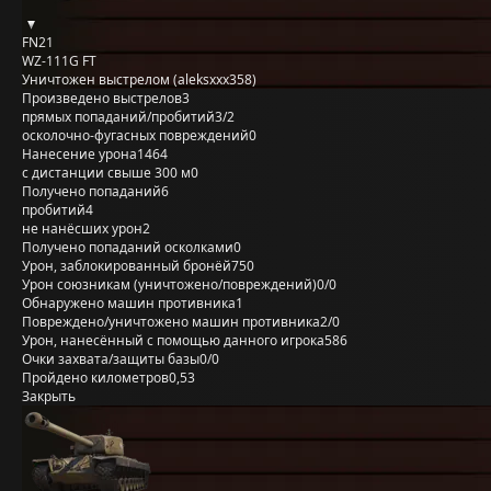
FN21
WZ-111G FT
Уничтожен выстрелом (aleksxxx358)
Произведено выстрелов
3
прямых попаданий/пробитий
3/2
осколочно-фугасных повреждений
0
Нанесение урона
1464
с дистанции свыше 300 м
0
Получено попаданий
6
пробитий
4
не нанёсших урон
2
Получено попаданий осколками
0
Урон, заблокированный бронёй
750
Урон союзникам (уничтожено/повреждений)
0/0
Обнаружено машин противника
1
Повреждено/уничтожено машин противника
2/0
Урон, нанесённый с помощью данного игрока
586
Очки захвата/защиты базы
0/0
Пройдено километров
0,53
Закрыть