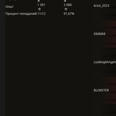
1 391
2 086
krize_2023
Опыт
Процент попаданий
11/12
91,67%
DbIM68
Looking4Angel
BLOKSTER