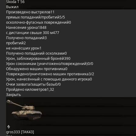
Škoda T 56
Выжил
Произведено выстрелов
11
прямых попаданий/пробитий
5/5
осколочно-фугасных повреждений
0
Нанесение урона
1848
с дистанции свыше 300 м
477
Получено попаданий
3
пробитий
2
не нанёсших урон
1
Получено попаданий осколками
0
Урон, заблокированный бронёй
390
Урон союзникам (уничтожено/повреждений)
0/0
Обнаружено машин противника
0
Повреждено/уничтожено машин противника
3/2
Урон, нанесённый с помощью данного игрока
0
Очки захвата/защиты базы
0/0
Пройдено километров
1,32
Закрыть
gros333 [TAK43]