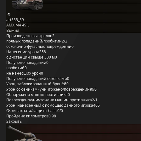
art535_59
AMX M4 49 L
Выжил
Произведено выстрелов
2
прямых попаданий/пробитий
2/2
осколочно-фугасных повреждений
0
Нанесение урона
358
с дистанции свыше 300 м
0
Получено попаданий
0
пробитий
0
не нанёсших урон
0
Получено попаданий осколками
0
Урон, заблокированный бронёй
0
Урон союзникам (уничтожено/повреждений)
0/0
Обнаружено машин противника
0
Повреждено/уничтожено машин противника
2/1
Урон, нанесённый с помощью данного игрока
405
Очки захвата/защиты базы
0/0
Пройдено километров
0,98
Закрыть