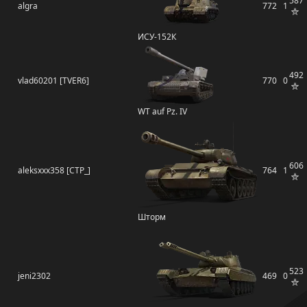
587
algra
772
1
ИСУ-152К
492
vlad60201 [TVER6]
770
0
WT auf Pz. IV
606
aleksxxx358 [CTP_]
764
1
Шторм
523
jeni2302
469
0