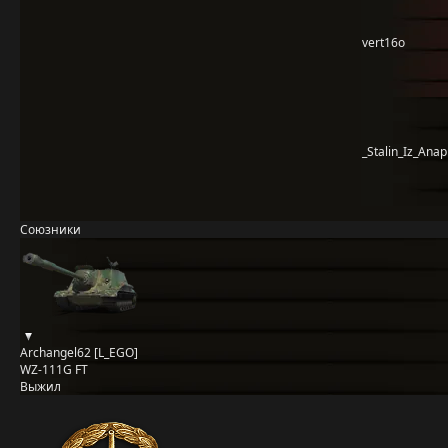
vert16o
_Stalin_Iz_Anap
Союзники
Archangel62 [L_EGO]
WZ-111G FT
Выжил