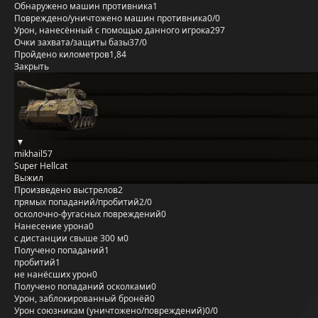
Обнаружено машин противника
1
Повреждено/уничтожено машин противника
0/0
Урон, нанесённый с помощью данного игрока
297
Очки захвата/защиты базы
37/0
Пройдено километров
1,84
Закрыть
mikhail57
Super Hellcat
Выжил
Произведено выстрелов
2
прямых попаданий/пробитий
2/0
осколочно-фугасных повреждений
0
Нанесение урона
0
с дистанции свыше 300 м
0
Получено попаданий
1
пробитий
1
не нанёсших урон
0
Получено попаданий осколками
0
Урон, заблокированный бронёй
0
Урон союзникам (уничтожено/повреждений)
0/0