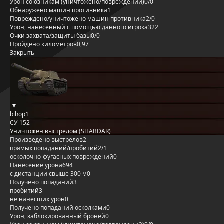
Урон союзникам (уничтожено/повреждений)
0/0
Обнаружено машин противника
1
Повреждено/уничтожено машин противника
2/0
Урон, нанесённый с помощью данного игрока
322
Очки захвата/защиты базы
0/0
Пройдено километров
0,97
Закрыть
bihop1
СУ-152
Уничтожен выстрелом (SHABDAR)
Произведено выстрелов
2
прямых попаданий/пробитий
2/1
осколочно-фугасных повреждений
0
Нанесение урона
694
с дистанции свыше 300 м
0
Получено попаданий
3
пробитий
3
не нанёсших урон
0
Получено попаданий осколками
0
Урон, заблокированный бронёй
0