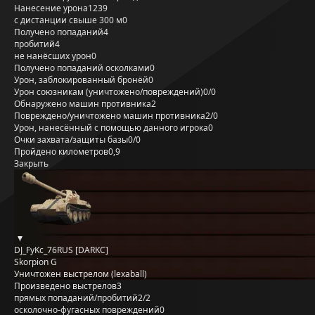
Нанесение урона
1239
с дистанции свыше 300 м
0
Получено попаданий
4
пробитий
4
не нанёсших урон
0
Получено попаданий осколками
0
Урон, заблокированный бронёй
0
Урон союзникам (уничтожено/повреждений)
0/0
Обнаружено машин противника
2
Повреждено/уничтожено машин противника
2/0
Урон, нанесённый с помощью данного игрока
0
Очки захвата/защиты базы
0/0
Пройдено километров
0,9
Закрыть
DJ_FyKc_76RUS [DARKC]
Skorpion G
Уничтожен выстрелом (lexaball)
Произведено выстрелов
3
прямых попаданий/пробитий
2/2
осколочно-фугасных повреждений
0