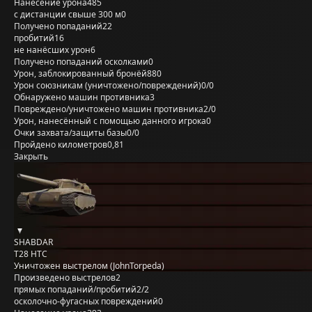
Нанесение урона
485
с дистанции свыше 300 м
0
Получено попаданий
22
пробитий
16
не нанёсших урон
6
Получено попаданий осколками
0
Урон, заблокированный бронёй
880
Урон союзникам (уничтожено/повреждений)
0/0
Обнаружено машин противника
3
Повреждено/уничтожено машин противника
2/0
Урон, нанесённый с помощью данного игрока
0
Очки захвата/защиты базы
0/0
Пройдено километров
0,81
Закрыть
SHABDAR
T28 HTC
Уничтожен выстрелом (JohnTorpeda)
Произведено выстрелов
2
прямых попаданий/пробитий
2/2
осколочно-фугасных повреждений
0