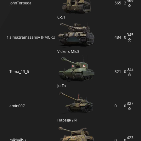
469
JohnTorpeda
565
2
С-51
345
1
almazramazanov [PMCRU]
484
0
Vickers Mk.3
322
Tema_13_6
321
0
Ju-To
327
emin007
0
0
Парадный
423
mikhail57
0
0