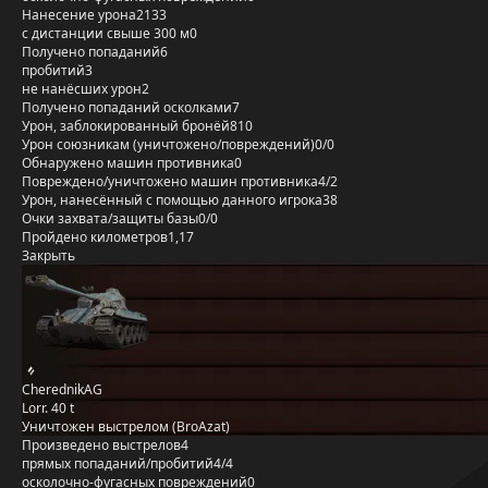
Нанесение урона
2133
с дистанции свыше 300 м
0
Получено попаданий
6
пробитий
3
не нанёсших урон
2
Получено попаданий осколками
7
Урон, заблокированный бронёй
810
Урон союзникам (уничтожено/повреждений)
0/0
Обнаружено машин противника
0
Повреждено/уничтожено машин противника
4/2
Урон, нанесённый с помощью данного игрока
38
Очки захвата/защиты базы
0/0
Пройдено километров
1,17
Закрыть
CherednikAG
Lorr. 40 t
Уничтожен выстрелом (BroAzat)
Произведено выстрелов
4
прямых попаданий/пробитий
4/4
осколочно-фугасных повреждений
0