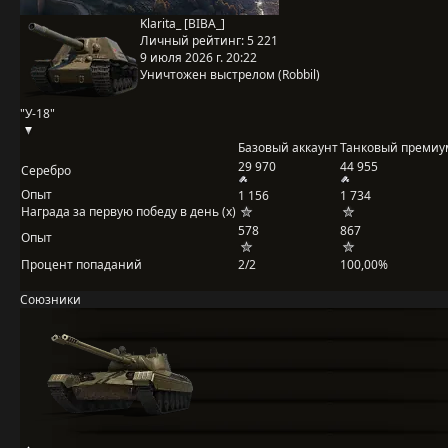
Klarita_ [BIBA_]
Личный рейтинг:
5 221
9 июля 2026 г. 20:22
Уничтожен выстрелом (Robbil)
"У-18"
Базовый аккаунт
Танковый премиу
29 970
44 955
Серебро
Опыт
1 156
1 734
Награда за первую победу в день (x)
578
867
Опыт
Процент попаданий
2/2
100,00%
Союзники