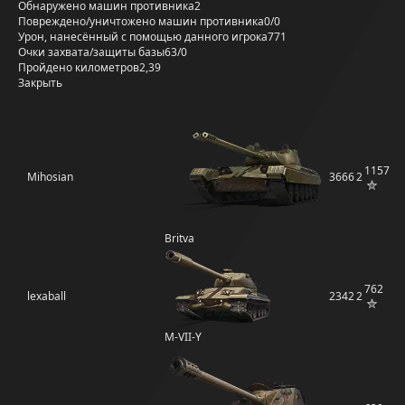
Обнаружено машин противника
2
Повреждено/уничтожено машин противника
0/0
Урон, нанесённый с помощью данного игрока
771
Очки захвата/защиты базы
63/0
Пройдено километров
2,39
Закрыть
1157
Mihosian
3666
2
Britva
762
lexaball
2342
2
M-VII-Y