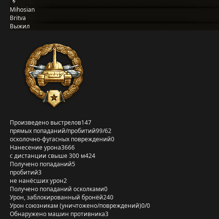
Mihosian
Britva
Выжил
Произведено выстрелов
147
прямых попаданий/пробитий
99/62
осколочно-фугасных повреждений
0
Нанесение урона
3666
с дистанции свыше 300 м
424
Получено попаданий
5
пробитий
3
не нанёсших урон
2
Получено попаданий осколками
0
Урон, заблокированный бронёй
240
Урон союзникам (уничтожено/повреждений)
0/0
Обнаружено машин противника
3