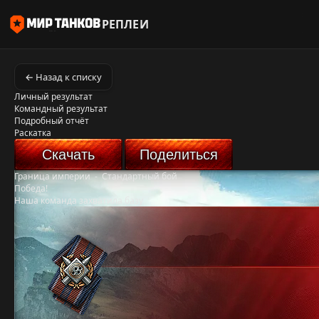
РЕПЛЕИ
← Назад к списку
Личный результат
Командный результат
Подробный отчёт
Раскатка
Скачать
Поделиться
Граница империи
-
Стандартный бой
Победа!
Наша команда захватила базу