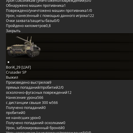
Урон союзникам (уничтожено/повреждений)
0/0
Обнаружено машин противника
1
Повреждено/уничтожено машин противника
1/0
Урон, нанесённый с помощью данного игрока
122
Очки захвата/защиты базы
0/0
Пройдено километров
0,8
Закрыть
BoriK_29 [LIAF]
Crusader SP
Выжил
Произведено выстрелов
9
прямых попаданий/пробитий
2/0
осколочно-фугасных повреждений
12
Нанесение урона
566
с дистанции свыше 300 м
566
Получено попаданий
0
пробитий
0
не нанёсших урон
0
Получено попаданий осколками
0
Урон, заблокированный бронёй
0
Урон союзникам (уничтожено/повреждений)
0/0