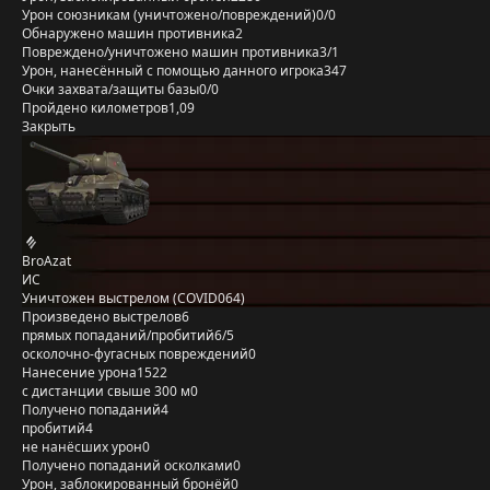
Урон союзникам (уничтожено/повреждений)
0/0
Обнаружено машин противника
2
Повреждено/уничтожено машин противника
3/1
Урон, нанесённый с помощью данного игрока
347
Очки захвата/защиты базы
0/0
Пройдено километров
1,09
Закрыть
BroAzat
ИС
Уничтожен выстрелом (COVID064)
Произведено выстрелов
6
прямых попаданий/пробитий
6/5
осколочно-фугасных повреждений
0
Нанесение урона
1522
с дистанции свыше 300 м
0
Получено попаданий
4
пробитий
4
не нанёсших урон
0
Получено попаданий осколками
0
Урон, заблокированный бронёй
0