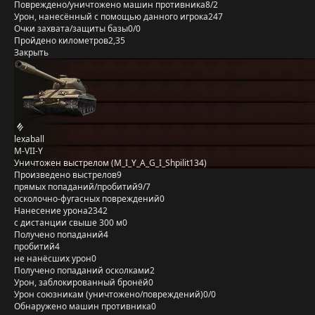
Повреждено/уничтожено машин противника
8/2
Урон, нанесённый с помощью данного игрока
247
Очки захвата/защиты базы
0/0
Пройдено километров
2,35
Закрыть
lexaball
M-VII-Y
Уничтожен выстрелом (M_I_Y_A_G_I_Shpilit134)
Произведено выстрелов
9
прямых попаданий/пробитий
9/7
осколочно-фугасных повреждений
0
Нанесение урона
2342
с дистанции свыше 300 м
0
Получено попаданий
4
пробитий
4
не нанёсших урон
0
Получено попаданий осколками
2
Урон, заблокированный бронёй
0
Урон союзникам (уничтожено/повреждений)
0/0
Обнаружено машин противника
0