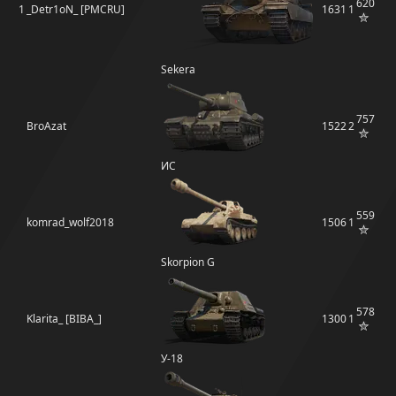
620
1
_Detr1oN_ [PMCRU]
1631
1
Sekera
757
BroAzat
1522
2
ИС
559
komrad_wolf2018
1506
1
Skorpion G
578
Klarita_ [BIBA_]
1300
1
У-18