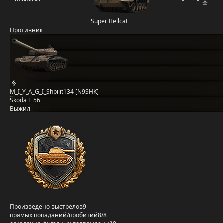
Super Hellcat
Противник
M_I_Y_A_G_I_Shpilit134 [N9SHK]
Škoda T 56
Выжил
Произведено выстрелов
9
прямых попаданий/пробитий
8/8