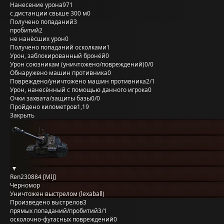
Нанесение урона
971
с дистанции свыше 300 м
0
Получено попаданий
3
пробитий
2
не нанёсших урон
0
Получено попаданий осколками
1
Урон, заблокированный бронёй
0
Урон союзникам (уничтожено/повреждений)
0/0
Обнаружено машин противника
0
Повреждено/уничтожено машин противника
2/1
Урон, нанесённый с помощью данного игрока
0
Очки захвата/защиты базы
0/0
Пройдено километров
1,19
Закрыть
Ren230884 [MIJ]
Черномор
Уничтожен выстрелом (lexaball)
Произведено выстрелов
3
прямых попаданий/пробитий
3/1
осколочно-фугасных повреждений
0