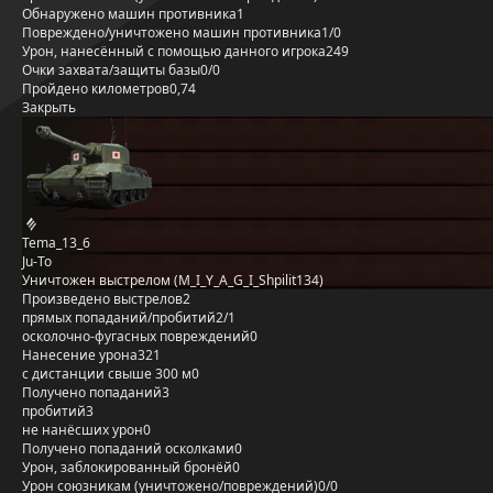
Обнаружено машин противника
1
Повреждено/уничтожено машин противника
1/0
Урон, нанесённый с помощью данного игрока
249
Очки захвата/защиты базы
0/0
Пройдено километров
0,74
Закрыть
Tema_13_6
Ju-To
Уничтожен выстрелом (M_I_Y_A_G_I_Shpilit134)
Произведено выстрелов
2
прямых попаданий/пробитий
2/1
осколочно-фугасных повреждений
0
Нанесение урона
321
с дистанции свыше 300 м
0
Получено попаданий
3
пробитий
3
не нанёсших урон
0
Получено попаданий осколками
0
Урон, заблокированный бронёй
0
Урон союзникам (уничтожено/повреждений)
0/0