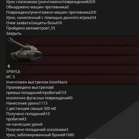
Урон союзникам (уничтожено/повреждений)
0/0
Обнаружено машин противника
0
Повреждено/уничтожено машин противника
3/0
Урон, нанесённый с помощью данного игрока
54
Очки захвата/защиты базы
0/0
Пройдено километров
1,55
Закрыть
SPIKYLb
ИС-3
Уничтожен выстрелом (tooshkan)
Произведено выстрелов
8
прямых попаданий/пробитий
7/3
осколочно-фугасных повреждений
0
Нанесение урона
1113
с дистанции свыше 300 м
0
Получено попаданий
10
пробитий
3
не нанёсших урон
6
Получено попаданий осколками
3
Урон, заблокированный бронёй
1680