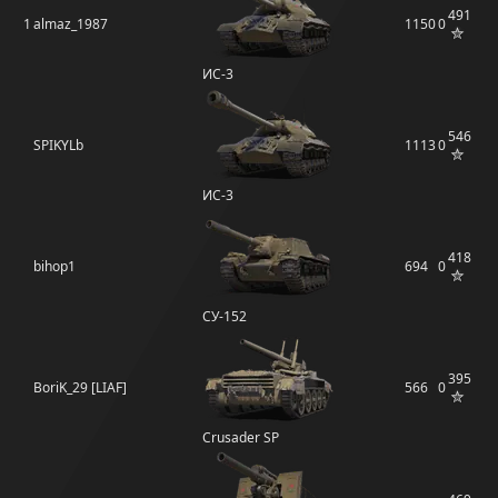
491
1
almaz_1987
1150
0
ИС-3
546
SPIKYLb
1113
0
ИС-3
418
bihop1
694
0
СУ-152
395
BoriK_29 [LIAF]
566
0
Crusader SP