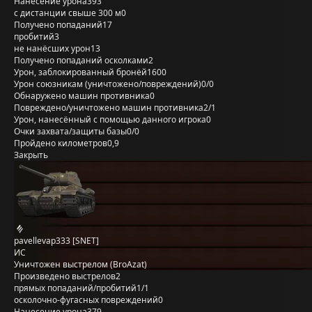
Нанесение урона
393
с дистанции свыше 300 м
0
Получено попаданий
17
пробитий
3
не нанёсших урон
13
Получено попаданий осколками
2
Урон, заблокированный бронёй
1600
Урон союзникам (уничтожено/повреждений)
0/0
Обнаружено машин противника
0
Повреждено/уничтожено машин противника
2/1
Урон, нанесённый с помощью данного игрока
0
Очки захвата/защиты базы
0/0
Пройдено километров
0,9
Закрыть
pavellevap333 [SNET]
ИС
Уничтожен выстрелом (BroAzat)
Произведено выстрелов
2
прямых попаданий/пробитий
1/1
осколочно-фугасных повреждений
0
Нанесение урона
379