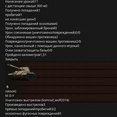
Нанесение урона
611
с дистанции свыше 300 м
0
Получено попаданий
1
пробитий
1
не нанёсших урон
0
Получено попаданий осколками
0
Урон, заблокированный бронёй
0
Урон союзникам (уничтожено/повреждений)
0/0
Обнаружено машин противника
2
Повреждено/уничтожено машин противника
2/0
Урон, нанесённый с помощью данного игрока
0
Очки захвата/защиты базы
0/0
Пройдено километров
1,51
Закрыть
nikonAI
M-II-Y
Уничтожен выстрелом (komrad_wolf2018)
Произведено выстрелов
3
прямых попаданий/пробитий
3/2
осколочно-фугасных повреждений
0