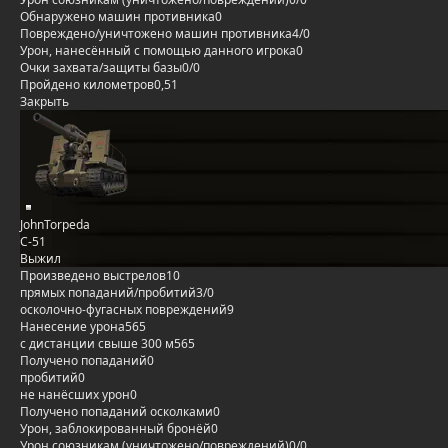
Обнаружено машин противника
0
Повреждено/уничтожено машин противника
4/0
Урон, нанесённый с помощью данного игрока
0
Очки захвата/защиты базы
0/0
Пройдено километров
0,51
Закрыть
JohnTorpeda
С-51
Выжил
Произведено выстрелов
10
прямых попаданий/пробитий
3/0
осколочно-фугасных повреждений
9
Нанесение урона
565
с дистанции свыше 300 м
565
Получено попаданий
0
пробитий
0
не нанёсших урон
0
Получено попаданий осколками
0
Урон, заблокированный бронёй
0
Урон союзникам (уничтожено/повреждений)
0/0