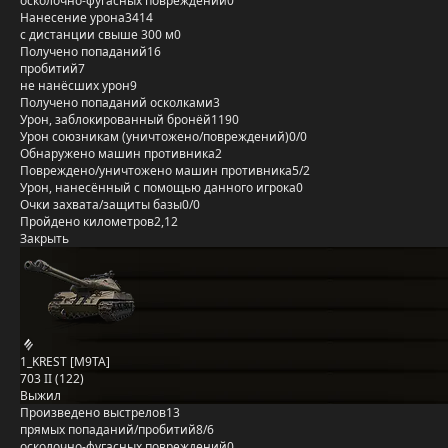
осколочно-фугасных повреждений
0
Нанесение урона
3414
с дистанции свыше 300 м
0
Получено попаданий
16
пробитий
7
не нанёсших урон
9
Получено попаданий осколками
3
Урон, заблокированный бронёй
1190
Урон союзникам (уничтожено/повреждений)
0/0
Обнаружено машин противника
2
Повреждено/уничтожено машин противника
5/2
Урон, нанесённый с помощью данного игрока
0
Очки захвата/защиты базы
0/0
Пройдено километров
2,12
Закрыть
1_KREST [M9TA]
703 II (122)
Выжил
Произведено выстрелов
13
прямых попаданий/пробитий
8/6
осколочно-фугасных повреждений
0