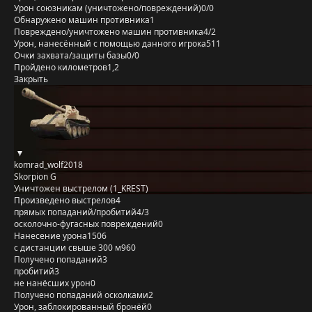
Урон союзникам (уничтожено/повреждений)
0/0
Обнаружено машин противника
1
Повреждено/уничтожено машин противника
4/2
Урон, нанесённый с помощью данного игрока
511
Очки захвата/защиты базы
0/0
Пройдено километров
1,2
Закрыть
komrad_wolf2018
Skorpion G
Уничтожен выстрелом (1_KREST)
Произведено выстрелов
4
прямых попаданий/пробитий
4/3
осколочно-фугасных повреждений
0
Нанесение урона
1506
с дистанции свыше 300 м
960
Получено попаданий
3
пробитий
3
не нанёсших урон
0
Получено попаданий осколками
2
Урон, заблокированный бронёй
0