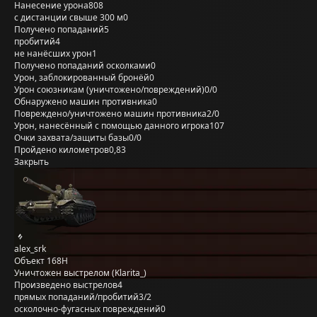
Нанесение урона
808
с дистанции свыше 300 м
0
Получено попаданий
5
пробитий
4
не нанёсших урон
1
Получено попаданий осколками
0
Урон, заблокированный бронёй
0
Урон союзникам (уничтожено/повреждений)
0/0
Обнаружено машин противника
0
Повреждено/уничтожено машин противника
2/0
Урон, нанесённый с помощью данного игрока
107
Очки захвата/защиты базы
0/0
Пройдено километров
0,83
Закрыть
alex_srk
Объект 168Н
Уничтожен выстрелом (Klarita_)
Произведено выстрелов
4
прямых попаданий/пробитий
3/2
осколочно-фугасных повреждений
0