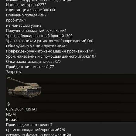
Нанесение урона
2272
с дистанции свыше 300 м
0
Получено попаданий
7
пробитий
4
не нанёсших урон
3
Получено попаданий осколками
1
Урон, заблокированный бронёй
1300
Урон союзникам (уничтожено/повреждений)
0/0
Обнаружено машин противника
3
Повреждено/уничтожено машин противника
4/1
Урон, нанесённый с помощью данного игрока
107
Очки захвата/защиты базы
0/0
Пройдено километров
1,77
Закрыть
COVID064 [M9TA]
ИС-М
Выжил
Произведено выстрелов
7
прямых попаданий/пробитий
7/6
осколочно-фугасных повреждений
0