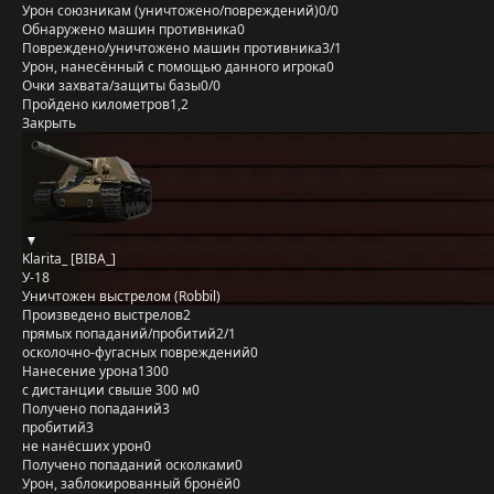
Урон союзникам (уничтожено/повреждений)
0/0
Обнаружено машин противника
0
Повреждено/уничтожено машин противника
3/1
Урон, нанесённый с помощью данного игрока
0
Очки захвата/защиты базы
0/0
Пройдено километров
1,2
Закрыть
Klarita_ [BIBA_]
У-18
Уничтожен выстрелом (Robbil)
Произведено выстрелов
2
прямых попаданий/пробитий
2/1
осколочно-фугасных повреждений
0
Нанесение урона
1300
с дистанции свыше 300 м
0
Получено попаданий
3
пробитий
3
не нанёсших урон
0
Получено попаданий осколками
0
Урон, заблокированный бронёй
0