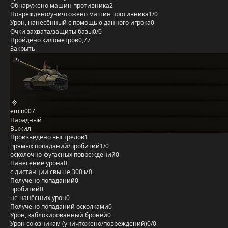
Обнаружено машин противника
2
Повреждено/уничтожено машин противника
1/0
Урон, нанесённый с помощью данного игрока
0
Очки захвата/защиты базы
0/0
Пройдено километров
0,77
Закрыть
emin007
Парадный
Выжил
Произведено выстрелов
1
прямых попаданий/пробитий
1/0
осколочно-фугасных повреждений
0
Нанесение урона
0
с дистанции свыше 300 м
0
Получено попаданий
0
пробитий
0
не нанёсших урон
0
Получено попаданий осколками
0
Урон, заблокированный бронёй
0
Урон союзникам (уничтожено/повреждений)
0/0