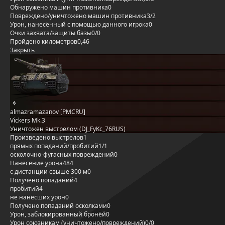
Обнаружено машин противника
0
Повреждено/уничтожено машин противника
3/2
Урон, нанесённый с помощью данного игрока
0
Очки захвата/защиты базы
0/0
Пройдено километров
0,46
Закрыть
almazramazanov [PMCRU]
Vickers Mk.3
Уничтожен выстрелом (DJ_FyKc_76RUS)
Произведено выстрелов
1
прямых попаданий/пробитий
1/1
осколочно-фугасных повреждений
0
Нанесение урона
484
с дистанции свыше 300 м
0
Получено попаданий
4
пробитий
4
не нанёсших урон
0
Получено попаданий осколками
0
Урон, заблокированный бронёй
0
Урон союзникам (уничтожено/повреждений)
0/0