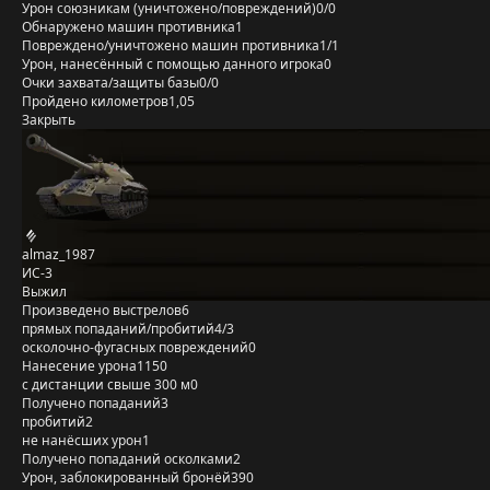
Урон союзникам (уничтожено/повреждений)
0/0
Обнаружено машин противника
1
Повреждено/уничтожено машин противника
1/1
Урон, нанесённый с помощью данного игрока
0
Очки захвата/защиты базы
0/0
Пройдено километров
1,05
Закрыть
almaz_1987
ИС-3
Выжил
Произведено выстрелов
6
прямых попаданий/пробитий
4/3
осколочно-фугасных повреждений
0
Нанесение урона
1150
с дистанции свыше 300 м
0
Получено попаданий
3
пробитий
2
не нанёсших урон
1
Получено попаданий осколками
2
Урон, заблокированный бронёй
390