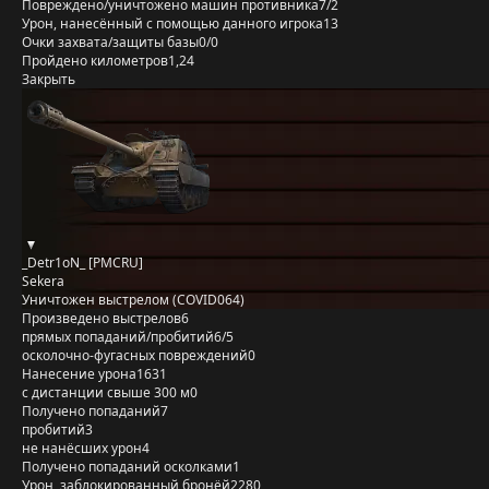
Повреждено/уничтожено машин противника
7/2
Урон, нанесённый с помощью данного игрока
13
Очки захвата/защиты базы
0/0
Пройдено километров
1,24
Закрыть
_Detr1oN_ [PMCRU]
Sekera
Уничтожен выстрелом (COVID064)
Произведено выстрелов
6
прямых попаданий/пробитий
6/5
осколочно-фугасных повреждений
0
Нанесение урона
1631
с дистанции свыше 300 м
0
Получено попаданий
7
пробитий
3
не нанёсших урон
4
Получено попаданий осколками
1
Урон, заблокированный бронёй
2280